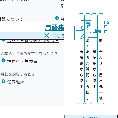
広報）
健康づくりコラム
後の健康保険）について
療養費
閉じる
健診について
特定保健指導について
海外で急な病気にかかり治療を受けたとき
6弾）
用語集
海外療養費
閉じる
はり・きゅう等のかかり方
よ
問
く
い
申
あ
用
合
サービス
ご本人・ご家族が亡くなったとき
請
る
語
わ
埋葬料・埋葬費
ット)
書
ご
集
せ
か
質
か
・
す
A
会社を退職するとき
ら
問
ら
届
す
探
か
探
出
任意継続
健康診査情報の
す
ら
す
先
探
一
ついて
す
覧