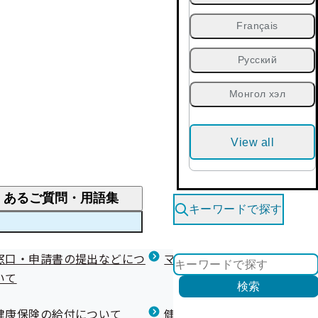
Français
Русский
Монгол хэл
View all
くあるご質問・用語集
キーワードで探す
くあるご質問
窓口・申請書の提出などにつ
医療費が高額になりそう・なったとき
健診を受けた後の健康づくり
マイナ保険証等関連について
いて
限度額適用認定・高額療養費・高額介護合算
検索
について
健康宣言（コラボヘルス）
健康保険の給付について
健康保険任意継続制度（退職
医療費の全額を負担したとき