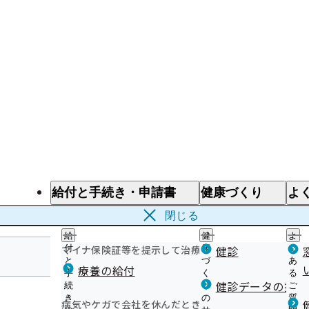
給付と手続き・申請書
健康づくり
よ
給付と手続き
健康づくり
よ
閉じる
給
健
よ
マイナ保険証等を提示して治療を受けるとき
付
康
健診
く
と
づ
あ
療養の給付
手
く
る
宮城支部
健診データの提供
続
り
ご
き
の
質
病気やケガで会社を休んだとき