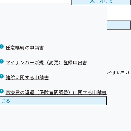
閉じる
まへ)
身を落ち着かせる「夜ヨガ」を、ぜひあなたの生活に取り入れてみま
支部は21位と
メニューを
閉じる
康保険証）を使
任意継続の申請書
て）
について【事業
マイナンバー新規（変更）登録申出書
の質も高まり、翌朝スッキリと目覚められます。習慣にしやすいヨガ
健診に関する申請書
さい。

医療費の返還（保険者間調整）に関する申請書
閉じる