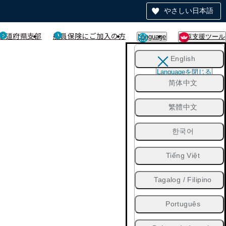
やさしい日本語
都道府県支部
船員保険にご加入の方
Language
閲覧支援ツール
English
Languageを閉じる
简体中文
繁體中文
한국어
Tiếng Việt
Tagalog / Filipino
Português