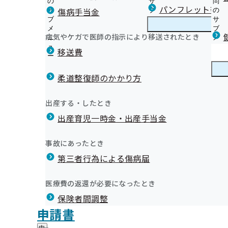
の
サ
問
宮城支部からのお知らせ
パンフレット等（
傷病手当金
サ
ブ
の
ブ
メ
サ
生活習慣病予防健診とは
メ
ニ
ブ
病気やケガで医師の指示により移送されたとき
宮城支部の健診・保健指導のご案内
ニ
ュ
宮
メ
健診車による集合健診
2（ベガルタ仙台コラボ号/第
ュ
ー
城
ニ
移送費
健診結果をご提供ください
ー
支
ュ
健康保険委員の概要、各種手続きについて
特定健康診査とは
部
ー
健康保険委員
健
令和6年度 健康保険委員研修会について
受診券（セット券）を失くされた方
の
柔道整復師のかかり方
康
健康保険委員募集要領
健
健診結果をご提供ください（被扶養者）
保
1. 【事業所様向け】健康づくりサービス
令和7年度 健康保険委員研修会について
診
保健指導とは（被保険者）
険
健康づくり
健
2. 【加入者（被保険者・被扶養者）様向け】健康づくり
出産する・したとき
・
委
重症化予防事業
康
宮城支部 第3期保健事業実施計画（データヘルス計画）
保
員
出産育児一時金・出産手当金
づ
重症化予防事業の外部委託を実施しています
《広報》月刊協会けんぽみやぎ(納入告知書同封リーフレ
健
睡眠習慣等に関するアンケート調査の集計結果について
の
く
広報
広
特定保健指導業務の外部委託を実施しています
《広報》 宮城支部の各種広報誌
指
サ
「あなたへの睡眠アドバイス」シートを作成しました！
り
報
導
特定保健指導継続的支援業務の外部委託を実施していま
《広報》よくお電話いただく内容を解決！宮城支部のQ&
ブ
事故にあったとき
の
健康づくりポスターのご案内
の
の
メ
東日本大震災で被災された皆様へ 健診費用が還付されま
《広報》協会けんぽ宮城支部公式LINEについて
サ
ダブルケアに関するアンケート調査の実施について
サ
統計情報
第三者行為による傷病届
ご
ニ
ブ
オンライン資格確認等システムによる保険者からの特定
《広報》上手な医療のかかり方
ブ
案
ュ
メ
提供にかかる不同意申請について
メ
《広報》手軽に楽しく！健康ACTION
内
ー
所在地・連絡先
ニ
医療費の返還が必要になったとき
ニ
の
定期健康診断結果データの取得勧奨業務委託について
《申請》各種申請書の「記入の注意点」・「提出先」に
宮城支部について
宮
調達情報
ュ
ュ
サ
生活習慣病予防健診・特定保健指導実施機関の新規募集
《申請》申請書の書き方動画
保険者間調整
城
ー
採用情報
ー
ブ
支
被扶養者（加入者のご家族）向け
《申請》開示請求（保有個人情報）について
評議会
申請書
個人情報保護
メ
部
情報公開
情
健診実施機関一覧等
コラボしたメールマガジン第6弾を配信します。

《申請》開示請求（診療報酬明細書）について
事務処理誤り
ニ
地方自治体及び関係団体との連携協定
に
報