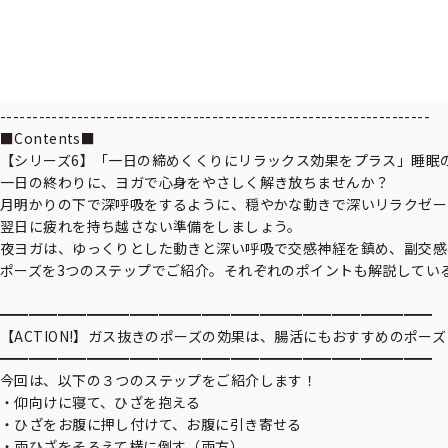
皆様に役立つ健康情報を全８回のシリーズでお届けするのでお見逃しな
第6弾の内容は、一日の疲れを癒やし、質の高い睡眠へと導く「夜ヨガ
夜にヨガを取り入れることで、朝とはまた違った健康効果を得ること
せんか。

-------------------------------------------------------------------

■Contents■

【シリーズ6】「一日の締めくくりにリラックス効果をプラス」睡眠の
一日の終わりに、ヨガで心身をやさしく解き放ちませんか？

月明かりの下で深呼吸をするように、穏やかな動きで深いリラクゼー
翌日に疲れを持ち越さない準備をしましょう。

夜ヨガは、ゆっくりとした動きと深い呼吸で交感神経を鎮め、副交感
ポーズを3つのステップでご紹介。それぞれのポイントも解説してい
━━━━━━━━━━━━━━━━━━━━━━━━━━━━━━

【ACTION!】ガス抜きのポーズの効果は、腸活にもおすすめのポーズ

━━━━━━━━━━━━━━━━━━━━━━━━━━━━━━

今回は、以下の３つのステップをご紹介します！

・仰向けに寝て、ひざを抱える

・ひざをお腹に押し付けて、お腹に引き寄せる

・両ひざをそろえて横に倒す（両方）
