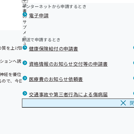
申
《禁煙》禁煙外来における禁煙治療
ュ
つ
公
インターネットから申請するとき
請
ー
く！

《禁煙》禁煙支援薬局における禁煙支援
い
開
リンク集
書
電子申請
て
」をご紹介します。

《情報提供サービス》申請方法及び注意点(事業所の皆さ
の
の
の
ができます。習慣にすれば、毎日をリラックスして過ごせるはず。心
《インセンティブ制度》令和6年度実績の結果発表～宮城
サ
サ
サ
ブ
ブ
なりました～
ブ
メ
メ
《ジェネリック医薬品（後発医薬品）》実績リスト
メ
ニ
ニ
郵送で申請するとき
《負傷原因照会》ケガでマイナ保険証（資格確認書・健
ニ
ュ
ュ
ュ
質を上げ回復力を底上げするヨガポーズ

用した場合の負傷原因照会について
健康保険給付の申請書
ー
ー
ー
《退職》会社を退職するとき（健康保険任意継続につい
ションへ誘い、

《退職》退職後の資格確認書（健康保険証）の取り扱い
資格情報のお知らせ交付等の申請書
所の担当者様・退職する予定の方へ】
神経を優位にします。これにより寝つきが良くなるだけでなく、睡眠
《保険料》賞与支給時の健康保険料額の計算について
医療費のお知らせ依頼書
るので、今日頑張った自分をいたわる時間として、ぜひ試してみてくだ
資格確認書（健康保険証）記号番号変換
メールマガジン
交通事故や第三者行為による傷病届