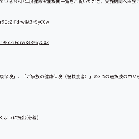
ている令和7年度健診実施機関一覧をご覧いただき、実施機関へ直接ご
=4r9EcZiFdrw&t3=SyC0w
=4r9EcZiFdrw&t3=SyC03
康保険」、「ご家族の健康保険（被扶養者）」の3つの選択肢の中から
ように提出(必着)
