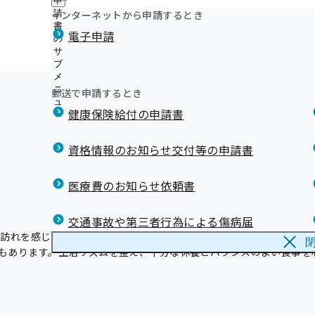
申
ュ
つ
公
インターネットから申請するとき
請
ー
い
開
リンク集
書
電子申請
て
の
の
の
サ
サ
サ
ブ
ブ
ブ
メ
メ
メ
ニ
ニ
郵送で申請するとき
ニ
ュ
ュ
ュ
健康保険給付の申請書
ー
ー
ー
資格情報のお知らせ交付等の申請書
医療費のお知らせ依頼書
交通事故や第三者行為による傷病届
訪れを感じている方も多いのではないでしょうか。

もあります。生活リズムを整え、十分な休養とバランスのよい食事を