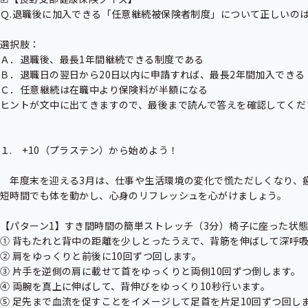
Ｑ.退職後に加入できる「任意継続被保険者制度」について正しいのは
選択肢：

Ａ．退職後、最長1年間継続できる制度である

Ｂ．退職日の翌日から20日以内に申請すれば、最長2年間加入できる

Ｃ．任意継続は在職中より保険料が半額になる

ヒントが文中に出てきますので、最後まで読んで答えを確認してくださ
１.　+10（プラステン）から始めよう！

　年度末を迎える3月は、仕事や生活環境の変化で慌ただしくなり、
短時間でも体を動かし、心身のリフレッシュを心がけましょう。

【パターン1】すき間時間の簡単ストレッチ（3分）椅子に座った状態
① 背もたれと背中の距離を少しとったうえで、背筋を伸ばして深呼吸
② 肩をゆっくりと前後に10回ずつ回します。

③ 片手を逆側の肩に載せて首をゆっくりと両側10回ずつ倒します。

④ 両腕を真上に伸ばして、背伸びをゆっくり10秒行います。

⑤ 足先まで血流を促すことをイメージして足首を片足10回ずつ回しま