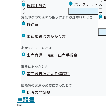
の
サ
問
長野支部からのお知らせ
パンフレット等（
傷病手当金
サ
ブ
の
ブ
メ
サ
長野支部の健診のご案内
メ
ニ
ブ
病気やケガで医師の指示により移送されたとき
長野支部の健診・保健指導のご案内
ニ
ュ
長
メ
年に１度は健診を！ 健診特集コーナー
令和8年3月10日配信）
ュ
ー
野
ニ
移送費
【事業主様へ】定期健診(事業者健診)結果のご提供をお
ー
支
ュ
広報誌「健康保険委員のひろば」を発行しています
外部委託業者の公表について
部
ー
健康保険委員
健
健康保険委員活動について
【公募】令和８年度 生活習慣病予防健診実施機関の公募
の
柔道整復師のかかり方
康
健
【公募】令和８年度 人間ドック健診実施機関の募集につ
保
長野支部 第3期保健事業実施計画（データヘルス計画）
診
健診実施機関一覧等
険
健康づくり
健
健康づくりチャレンジ宣言
出産する・したとき
・
委
ご家族の健診(特定健診)実施機関
康
令和8年度歯科検診のご案内
保
員
出産育児一時金・出産手当金
づ
納入告知書同封リーフレット「協会けんぽNEWS」
健
健康応援レシピ
の
く
広報
広
協会けんぽ 健康のススメ
指
サ
協会けんぽの講習会
り
報
導
ジェネリック医薬品
ブ
事故にあったとき
の
信州ウォーキング大賞2026
の
の
メ
プレスリリース
サ
信州ACE（エース）プロジェクト
サ
統計情報
第三者行為による傷病届
ご
ニ
ブ
広報用マンガ「教えて！けんぽ兄弟！！」
ブ
案
協会けんぽ長野支部の管理栄養士より健康情報をお届け
ュ
メ
メ
長野支部公式LINE
内
健康経営セミナー
ー
所在地・連絡先
ニ
医療費の返還が必要になったとき
ニ
の
申請書作成にかかる注意点をご紹介します！
長野支部について
長
調達情報
ュ
ュ
サ
メールマガジン
保険者間調整
野
ー
採用情報
ー
ブ
支
評議会
申請書
個人情報保護
メ
部
情報公開
情
事務処理誤り
ニ
地方自治体及び関係団体との連携協定
に
報