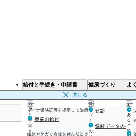
給付と手続き・申請書
健康づくり
よ
給付と手続き
健康づくり
よ
閉じる
給
健
よ
マイナ保険証等を提示して治療を受けるとき
付
康
健診
く
と
づ
あ
療養の給付
手
く
る
長野支部
健診データの提供
続
り
ご
き
の
質
病気やケガで会社を休んだとき