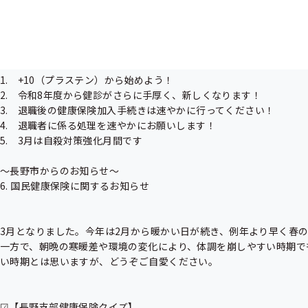
 全国健康保険協会（協会けんぽ）長野支部です。

  長野支部メールマガジンをご覧いただき、ありがとうございます。          

 今┃月┃の┃内┃容┃

 ━┛━┛━┛━┛━┛

1.    +10（プラステン）から始めよう！

2.    令和8年度から健診がさらに手厚く、新しくなります！

3.    退職後の健康保険加入手続きは速やかに行ってください！

4.    退職者に係る処理を速やかにお願いします！

5.    3月は自殺対策強化月間です

～長野市からのお知らせ～

6. 国民健康保険に関するお知らせ

3月となりました。今年は2月から暖かい日が続き、例年より早く春の
一方で、朝晩の寒暖差や環境の変化により、体調を崩しやすい時期で
い時期とは思いますが、どうぞご自愛ください。

☑【長野支部健康保険クイズ】
