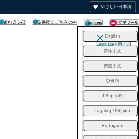
やさしい日本語
都道府県支部
船員保険にご加入の方
Language
閲覧支援ツール
English
Languageを閉じる
简体中文
繁體中文
한국어
Tiếng Việt
Tagalog / Filipino
Português