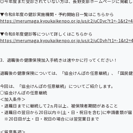
◎今年度まだ受診されていない方は、長野支部ホームページに掲載し
https://merumaga.kyoukaikenpo.or.jp/us/c2/uCDvc?t1=-1&t2
https://merumaga.kyoukaikenpo.or.jp/us/c2/uCDvh?t1=-1&t2
3．退職後の健康保険加入手続きは速やかに行ってください！

退職後の健康保険については、「協会けんぽの任意継続」、「国民健
今回は、「協会けんぽの任意継続」についてご紹介します。

○協会けんぽの任意継続

＜加入条件＞

・退職日までに継続して2ヵ月以上、被保険者期間があること

・退職日の翌日から20日以内※(土・日・祝日を含む)に申請書類が届く
　※20日目が土・日・祝日の場合には翌営業日まで

＜留意事項＞
