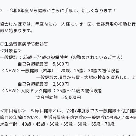
2.　 令和8年度から健診がさらに手厚く、新しくなります！

協会けんぽでは、年度内にお一人様につき一回、健診費用の補助を行
診が始まります。

◎生活習慣病予防健診等

＜対象者＞

一般健診 ：35歳～74歳の被保険者（お勤めされているご本人）

                 自己負担額最高　5,500円

〈 NEW❕〉一般健診（若年）：20歳、25歳、30歳の被保険者

　　　　　　　　 一般健診の項目から胃・大腸の検査を省略した、若
                 自己負担額最高　2,500円

〈 NEW❕〉人間ドック健診 ：35歳～74歳の被保険者

　　　　　　　　 協会補助額　25,000円

＜節目健診＞　※節目健診とは、令和7年度までの一般健診＋付加健診
節目の年齢において、生活習慣病予防健診の一般健診に最高2,780
対象年齢：40歳・45歳・50歳・55歳・60歳・65歳・70歳
