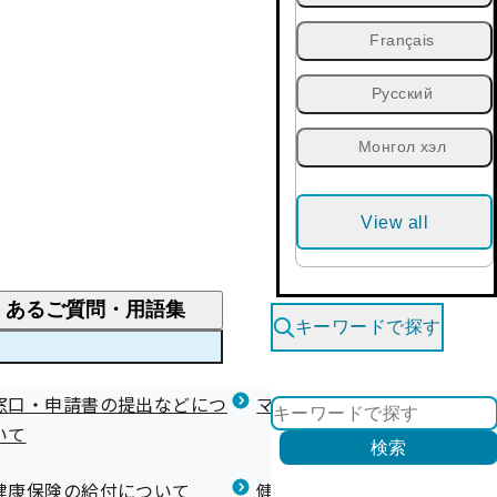
Français
Русский
Монгол хэл
View all
くあるご質問・用語集
キーワードで探す
くあるご質問
窓口・申請書の提出などにつ
医療費が高額になりそう・なったとき
健診を受けた後の健康づくり
マイナ保険証等関連について
いて
限度額適用認定・高額療養費・高額介護合算
検索
について
健康宣言（コラボヘルス）
健康保険の給付について
健康保険任意継続制度（退職
医療費の全額を負担したとき