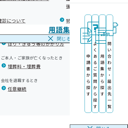
広報）
健康づくりコラム
後の健康保険）について
療養費
閉じる
健診について
特定保健指導について
海外で急な病気にかかり治療を受けたとき
用語集
海外療養費
願いします
閉じる
について
はり・きゅう等のかかり方
よ
問
いて
く
い
申
あ
用
合
ご本人・ご家族が亡くなったとき
請
る
語
わ
埋葬料・埋葬費
書
ご
集
せ
か
質
か
・
会社を退職するとき
ら
問
ら
届
探
か
探
出
任意継続
す
ら
す
先
します
探
一
す
覧