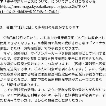
https://merumaga.kyoukaikenpo.or.jp/us/c2/u7KKX?
t1=-1&t2=4kkK9wN2CEd&t3=ZaN2c
3.　令和7年12月2日より保険証の制度が変わります

　令和7年12月２日から、これまでの健康保険証（水色）は廃止され
使用できなくなります。医療機関や薬局で受診される際は「マイナ保
険証」または「資格確認書」での手続きとなります。

　マイナ保険証は、マイナンバーカードを健康保険証として利用する
もので、特定健診や薬剤の情報を医療機関と安全に共有できるため、
より適切な医療を受けることにつながります。（医師・薬剤師へ医療
情報を連携する際は、ご本人の同意が必要となります。）また、高額
な医療費が発生する場合に限度額適用認定証の事前発行手続きや提示
が不要となるほか、確定申告の医療費控除申請がスムーズになるな
ど、利便性が高まります。

　マイナ保険証の活用により、安心で便利な医療の受け方が広がりま
す。マイナ保険証を利用するには、事前に登録手続きが必要です。ま
だお済みでない方は、ぜひこの機会にご登録ください。
