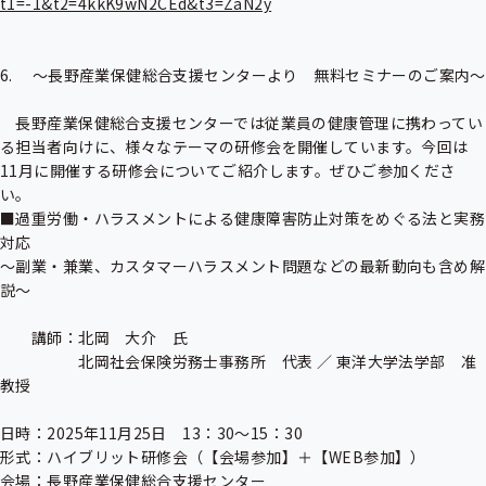
t1=-1&t2=4kkK9wN2CEd&t3=ZaN2y
6. 　～長野産業保健総合支援センターより　無料セミナーのご案内～

　長野産業保健総合支援センターでは従業員の健康管理に携わってい
る担当者向けに、様々なテーマの研修会を開催しています。今回は
11月に開催する研修会についてご紹介します。ぜひご参加くださ
い。

■過重労働・ハラスメントによる健康障害防止対策をめぐる法と実務
対応

～副業・兼業、カスタマーハラスメント問題などの最新動向も含め解
説～

　　講師：北岡　大介　氏

　　　　　北岡社会保険労務士事務所　代表 ／ 東洋大学法学部　准
教授

日時：2025年11月25日　13：30～15：30

形式：ハイブリット研修会（【会場参加】＋【WEB参加】）

会場：長野産業保健総合支援センター
