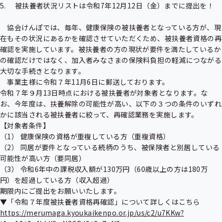
5. 　被扶養者状況リストは令和7年12月12日（金）までに提出を！

　協会けんぽでは、毎年、健康保険の被扶養者となっている方が、現
在もその状況にあるかを確認させていただくため、被扶養者資格の再
確認を実施しています。被扶養者の方の現状が要件を満たしているか
の確認だけではなく、加入者みなさまの保険料負担の軽減につながる
大切な手続きとなります。

　事業主様に令和７年11月6日に郵送しております。

令和７年９月13日時点における被扶養者が対象者となります。な
お、今年度は、扶養解除の可能性が高い、以下の３つの条件のいずれ
かに該当される被扶養者に絞って、再確認業務を実施します。

【対象者条件】

（1） 健康保険の資格が重複している方（重複資格）

（2） 同居が要件となっている続柄のうち、被保険者と別居している
可能性が高い方（要同居）

（3） 令和6年中の課税収入額が130万円（60歳以上の方は180万
円）を超過している方（収入超過）

期限内にご提出をお願いいたします。

https://merumaga.kyoukaikenpo.or.jp/us/c2/u7KKw?