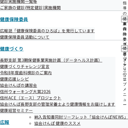
健診実施機関一覧等
出
指
ご家族の健診(特定健診)実施機関
先
導
一
の
┏○o。.。-+-+-+-+-+-+-+-+-+-+-+-+-+-+-+- 2025.11.10配信

覧
健康保険委員
ご
健
の
案
康
サ
◇◆◇　協会けんぽ長野支部メールマガジン　第156号　◇◆◇

内
保
広報誌「健康保険委員のひろば」を発行しています
ブ
の
険
健康保険委員活動について
メ
サ
委
          　　-+-+-+-+-+-+-+-+-+-+-+-+-+-+-+-。.。o○┛

ニ
ブ
員
健康づくり
ュ
健
メ
の
ー
康
 全国健康保険協会（協会けんぽ）長野支部です。

ニ
サ
づ
長野支部 第3期保健事業実施計画（データヘルス計画）
ュ
ブ
  長野支部メールマガジンをご覧いただき、ありがとうございます。   
く
ー
メ
健康づくりチャレンジ宣言
り
ニ
令和8年度歯科検診のご案内
の
ュ
健康応援レシピ
　今┃月┃の┃内┃容┃

サ
ー
ブ
協会けんぽの講習会
　━┛━┛━┛━┛━┛

メ
信州ウォーキング大賞2026
1. +10（プラステン）から始めよう！

ニ
信州ACE（エース）プロジェクト
2. 令和8年1月13日（予定）より各種申請書等の電子申請が始まりま
ュ
協会けんぽ長野支部の管理栄養士より健康情報をお届けします
す！ 

ー
健康経営セミナー
3. 令和7年12月2日より保険証の制度が変わります。

納入告知書同封リーフレット「協会けんぽNEWS」
4. 令和7年度歯科検診のご予約はお早めに！（実施期限：令和７年12
広報
協会けんぽ 健康のススメ
月30日）
