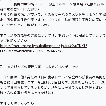
　　　（長野市中御所1-6-11　鈴正ビル2F　※駐車場は近隣の有料
駐車場をご利用ください）

内容：過重労働、パワハラ、カスタマーハラスメント等により労災認
定・労働相談件数が高止まりしている中、法的課題と実務対応策につ
き、分かりやすく解説するもの。

▼申し込み方法等の詳細については、下記サイトに掲載していますの
https://merumaga.kyoukaikenpo.or.jp/us/c2/u7KK1?
t1=-1&t2=4kkK9wN2CEd&t3=ZaN2m
7.　 協会けんぽの管理栄養士によるごはんチェック

　今年度は、働く男性の１日の食事について協会けんぽ職員の実例を
もとに４回掲載します。今回は第３回目です。減量を目指して、気を
つけて食事をしているつもりが、見落としがちの落とし穴が？ぜひ、
皆さんの食事を考えるきっかけに！！
