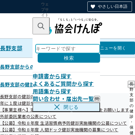
ウェ
やさしい日本語
ブサ
イト
全体
のナ
キーワードで探す
ビ
ゲー
ショ
長野支部
ン
長野支部
メニュー
を開く
検索
長野支部からのお知らせ
申請書から探す
バックナンバー第156号（令和7
よくあるご質問から探す
長野支部の健診・保健指導のご案内
長
用語集から探す
野
年11月10日配信）
支
長野支部の健診のご案内
問い合わせ・届出先一覧
問
部
年に１度は健診を！ 健診特集コーナー
い
の
閉じる
【事業主様へ】定期健診(事業者健診)結果のご提供をお願いします
合
健
令和07年12月18日

わ
外部委託業者の公表について
診
せ
・
【公募】令和８年度 生活習慣病予防健診実施機関の公募について
・
保
【公募】令和８年度 人間ドック健診実施機関の募集について
届
健