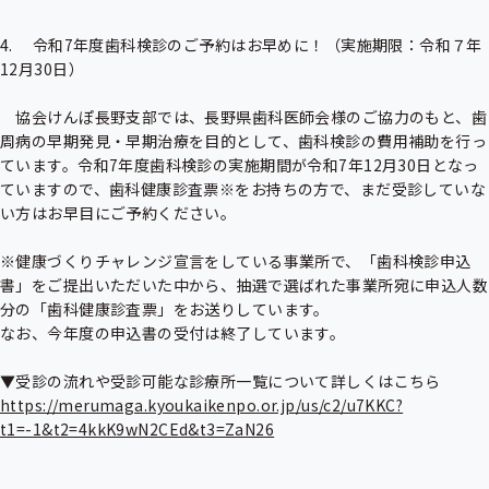
4.　 令和7年度歯科検診のご予約はお早めに！（実施期限：令和７年
12月30日）

　協会けんぽ長野支部では、長野県歯科医師会様のご協力のもと、歯
周病の早期発見・早期治療を目的として、歯科検診の費用補助を行っ
ています。令和7年度歯科検診の実施期間が令和7年12月30日となっ
ていますので、歯科健康診査票※をお持ちの方で、まだ受診していな
い方はお早目にご予約ください。

※健康づくりチャレンジ宣言をしている事業所で、「歯科検診申込
書」をご提出いただいた中から、抽選で選ばれた事業所宛に申込人数
分の「歯科健康診査票」をお送りしています。

なお、今年度の申込書の受付は終了しています。

https://merumaga.kyoukaikenpo.or.jp/us/c2/u7KKC?
t1=-1&t2=4kkK9wN2CEd&t3=ZaN26