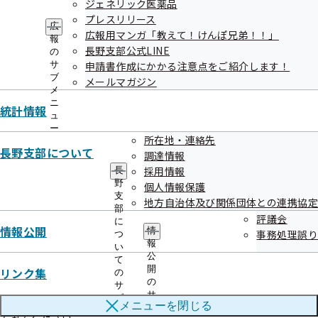
ジェネリック医薬品
5. 被扶養者状況リストは令和7年12月12日までに提出を！

プレスリリース
6. ～長野産業保健総合支援センターより　無料セミナーのご案内～

広
広報用マンガ「教えて！けんぽ兄弟！！」
7. 協会けんぽ長野支部の管理栄養士によるごはんチェック

報
長野支部公式LINE
の
サ
申請書作成にかかる注意点をご紹介します！
ブ
メールマガジン
11月に入り、朝晩の冷え込みが一段と増し、秋から冬への移ろいを
メ
感じる季節になりました。皆さまお変わりなくお過ごしでしょうか。
ニ
統計情報
木々の色づきが深まり、あったかい飲み物が恋しくなるこの頃、体調
ュ
を崩しやすい時期でもあります。健康管理にはより一層お気を付けく
ー
所在地・連絡先
ださい。

長野支部について
調達情報
採用情報
長
野
個人情報保護
１.　+10（プラステン）から始めよう！

支
地方自治体及び関係団体との連携協定
部
評議会
に
　朝晩の寒さが増す11月は、血行が悪くなり、肩こりや腰痛が出や
情報公開
情
事務処理誤り
つ
すい季節です。また、体が冷えることで代謝が下がり、疲れが取れに
報
い
くくなることもあります。そんな季節こそ、無理のないストレッチや
公
て
簡単な筋トレで体を温め、冬に備えた「冷えに負けない体づくり」を
開
リンク集
の
の
始めてみましょう。ストレッチ等に時間を割くことが難しい方には、
サ
サ
ブ
まずは日常生活の中で行える【パターン1】の運動から是非取り入れ
メニューを
閉じる
ブ
メ
てみてください。
