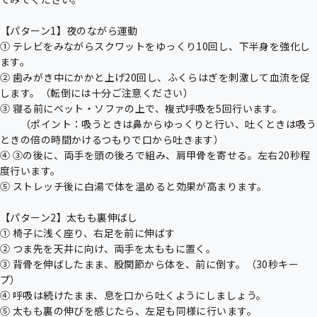
メ
ニ
ニ
ュ
ュ
【パターン1】夜のながら運動

ー
ー
① テレビをみながらスクワットをゆっくり10回し、下半身を強化し
ます。

② 歯みがき中にかかと上げ20回し、ふくらはぎを刺激して血流を促
します。（転倒には十分ご注意ください）

③ 寝る前にベット・ソファの上で、複式呼吸を5回行います。

　　（ポイント：吸うときは鼻からゆっくりと行い、吐くときは吸う
ときの倍の時間かけるつもりで口から吐きます）

④ ③の後に、両手を頭の後ろで組み、肩甲骨を寄せる。左右20秒程
度行います。

⑤ ストレッチ後に白湯で体を温めると効果が高まります。

【パターン2】太もも裏伸ばし

① 椅子に浅く座り、右足を前に伸ばす

② つま先を天井に向け、両手を太ももに置く。

③ 背骨を伸ばしたまま、股関節から体を、前に倒す。（30秒キー
プ）

④ 呼吸は続けたまま、息を口から吐くようにしましょう。

⑤ 太もも裏の伸びを感じたら、左足も同様に行います。
