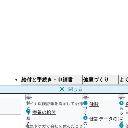
給付と手続き・申請書
健康づくり
よ
給付と手続き
健康づくり
よ
閉じる
給
健
よ
マイナ保険証等を提示して治療を受けるとき
付
康
健診
く
と
づ
あ
療養の給付
手
く
る
神奈川支部
健診データの提供
続
り
ご
き
の
質
病気やケガで会社を休んだとき