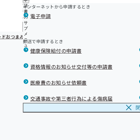
申
【医療機関・薬局のみなさまへ 】ジェネリック医薬品（
ニ
に
公
インターネットから申請するとき
請
ュ
績リストを掲載しました
つ
開
リンク集
書
ー
電子申請
い
【社会保険労務士のみなさまへ】被扶養者資格の再確認業
の
の
て
お願いします
サ
サ
の
メ
ブ
ブ
「上手な医療のかかり方」クイズの答え
サ
メ
メ
メールマガジン
ードおつまみ！ちくわのペッパーチーズ焼き
ブ
ニ
ニ
郵送で申請するとき
メ
ュ
ュ
ニ
健康保険給付の申請書
ー
ー
ュ
ー
資格情報のお知らせ交付等の申請書
医療費のお知らせ依頼書
交通事故や第三者行為による傷病届