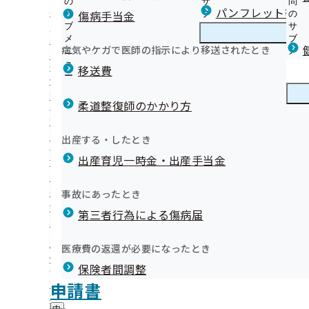
の
サ
問
神奈川支部からのお知らせ
パンフレット等（
傷病手当金
サ
ブ
の
ブ
メ
サ
被保険者様（加入者ご本人）向け
メ
ニ
ブ
病気やケガで医師の指示により移送されたとき
神奈川支部の健診・保健指導のご案内
ニ
ュ
神
メ
被扶養者様（加入者ご家族）向け
スピードおつまみ！ちくわ
ュ
ー
奈
ニ
移送費
事業所様向け
ー
川
ュ
健康保険委員研修会
健診機関様向け
支
ー
健康保険委員
健
かもめだより（健康保険委員向け広報誌）バックナンバー
お知らせ
部
柔道整復師のかかり方
康
健康保険委員を募集しています！
の
保健事業の外部委託について
保
かながわ健康企業宣言
健
特定保健指導業務の外部委託について
険
健康づくり
健
今日からできる♪ヘルシー時短レシピ
出産する・したとき
診
委
健診のアフターフォローに関する業務の外部委託について
康
食生活をチェックしよう！めしどきあるあるアニマル図鑑
・
員
出産育児一時金・出産手当金
づ
健診実施機関一覧等
協会けんぽKANAGAWA 健康保険だより（納入告知書同
保
歯の健康コラム（神奈川県歯科医師会提供）
の
く
広報
広
ト）
健
…
サ
医療・健康に関するリンク集
り
報
指
各種お手続きのお知らせおよび注意点
ブ
事故にあったとき
の
関係機関・団体の健康づくり情報
の
導
メ
協会けんぽ神奈川支部の公式LINEができました
サ
神奈川支部 第３期保健事業実施計画（データヘルス計画
サ
統計情報
第三者行為による傷病届
の
ニ
ブ
ポスター・リーフレット
ブ
ご
神奈川支部健康づくり推進協議会について
ュ
メ
メ
健康づくりで保険料率が引き下がるかも！？インセンティ
案
全国健康保険協会神奈川支部の加入者のみなさまはスポー
ー
所在地・連絡先
ニ
医療費の返還が必要になったとき
ニ
内
ジェネリック医薬品の希望を医療機関でお伝えください 
神奈川支部について
神
サンスをおトクにご利用いただけます
個人情報保護
ュ
ュ
の
配布しています～
保険者間調整
奈
ー
調達情報
ー
サ
川
【法第３条第２項（日雇特例）被保険者様へ】小田原臨時
評議会
申請書
採用情報
ブ
支
情報公開
情
のお知らせ
事務処理誤り
メ
地方自治体及び関係団体との連携協定
部
報