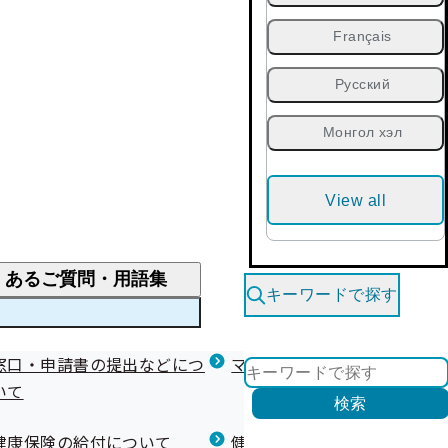
Français
Русский
Монгол хэл
View all
くあるご質問・用語集
キーワードで探す
くあるご質問
窓口・申請書の提出などにつ
医療費が高額になりそう・なったとき
健診を受けた後の健康づくり
マイナ保険証等関連について
いて
限度額適用認定・高額療養費・高額介護合算
検索
について
健康宣言（コラボヘルス）
健康保険の給付について
健康保険任意継続制度（退職
医療費の全額を負担したとき