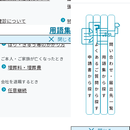
広報）
健康づくりコラム
後の健康保険）について
療養費
閉じる
健診について
特定保健指導について
海外で急な病気にかかり治療を受けたとき
のペッパーチーズ焼き
用語集
海外療養費
閉じる
はり・きゅう等のかかり方
よ
問
く
い
申
あ
用
合
ご本人・ご家族が亡くなったとき
請
る
語
わ
埋葬料・埋葬費
封リーフレッ
書
ご
集
せ
か
質
か
・
会社を退職するとき
ら
問
ら
届
探
か
探
出
）
任意継続
す
ら
す
先
ブ制度
探
一
ツクラブルネ
～希望シールを
す
覧
出張窓口終了