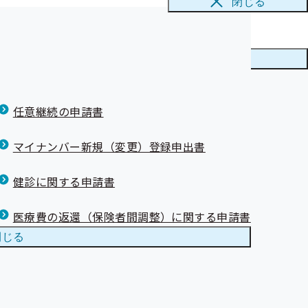
閉じる
後発医薬品）実
務にご協力を
ニューを
閉じる
任意継続の申請書
マイナンバー新規（変更）登録申出書
健診に関する申請書
医療費の返還（保険者間調整）に関する申請書
閉じる