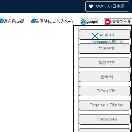
やさしい日本語
都道府県支部
船員保険にご加入の方
Language
閲覧支援ツール
English
Languageを閉じる
简体中文
繁體中文
한국어
Tiếng Việt
Tagalog / Filipino
Português