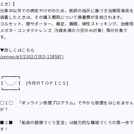
とき）】

仕事中以外での病気やけがのため、医師の指示に基づき治療用装具を
装着したときは、その購入費用について療養費が支給されます。

コルセット、膝サポーター、義足、義眼、弾性ストッキング、治療用
メガネ・コンタクトレンズ（9歳未満の小児のみ対象）等が対象で
す。

/senpo/g3/2102/2102-118587/
┏━━━┓　

┃＼＿／┃　[今月のＴＯＰＩＣＳ]

┗━━━┛　

□１□　「オンライン禁煙プログラム」で今から禁煙をはじめません
か？

■２■　「船員の健康づくり宣言」は魅力的な職場づくりの第一歩で
す！
