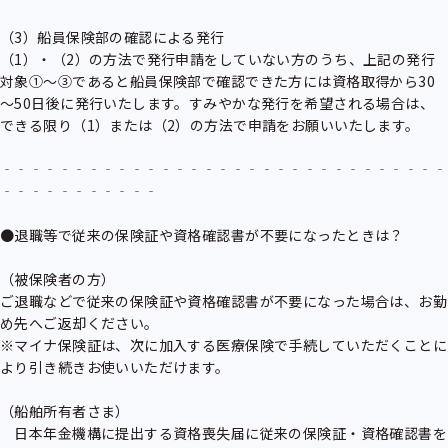
（3）船員保険部の確認による発行

（1）・（2）の方法で発行申請をしていない方のうち、上記の発行
対象①～③であると船員保険部で確認できた方には資格取得から30
～50日後に発行いたします。すみやかな発行を希望される場合は、
できる限り（1）または（2）の方法で申請をお願いいたします。

‐‐‐‐‐‐‐‐‐‐‐‐‐‐‐‐‐‐‐‐‐‐‐‐‐‐‐‐‐‐‐
‐‐‐‐‐‐‐‐‐‐‐

●退職等で従来の保険証や資格確認書が不要になったときは？

（被保険者の方）

ご退職などで従来の保険証や資格確認書が不要になった場合は、お勤
め先へご返却ください。

※マイナ保険証は、次に加入する医療保険で手続していただくことに
より引き続きお使いいただけます。

（船舶所有者さま）

　日本年金機構に提出する資格喪失届に従来の保険証・資格確認書を