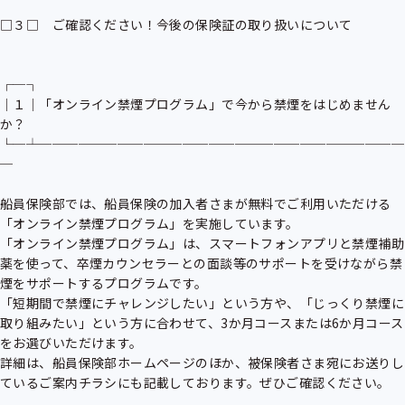
□３□　ご確認ください！今後の保険証の取り扱いについて

┌─┐

│１│「オンライン禁煙プログラム」で今から禁煙をはじめません
か？

└─┴────────────────────────────
─

船員保険部では、船員保険の加入者さまが無料でご利用いただける
「オンライン禁煙プログラム」を実施しています。

「オンライン禁煙プログラム」は、スマートフォンアプリと禁煙補助
薬を使って、卒煙カウンセラーとの面談等のサポートを受けながら禁
煙をサポートするプログラムです。

「短期間で禁煙にチャレンジしたい」という方や、「じっくり禁煙に
取り組みたい」という方に合わせて、3か月コースまたは6か月コース
をお選びいただけます。

詳細は、船員保険部ホームページのほか、被保険者さま宛にお送りし
ているご案内チラシにも記載しております。ぜひご確認ください。
