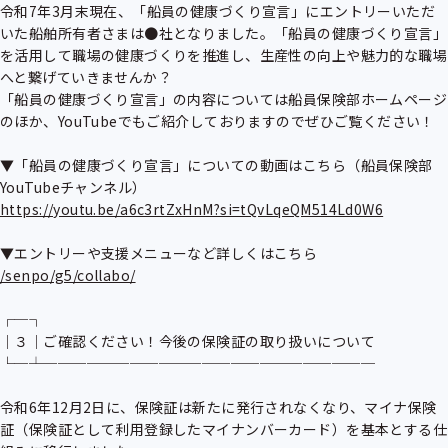
令和7年3月末現在、「船員の健康づくり宣言」にエントリーいただ
いた船舶所有者さまは●社となりました。「船員の健康づくり宣言」
を活用して職場の健康づくりを推進し、生産性の向上や魅力的な職場
へと繋げていきませんか？

「船員の健康づくり宣言」の内容については船員保険部ホームページ
のほか、YouTubeでもご紹介しておりますのでぜひご覧ください！

▼「船員の健康づくり宣言」についての動画はこちら（船員保険部
https://youtu.be/a6c3rtZxHnM?si=tQvLqeQM514Ld0W6
/senpo/g5/collabo/
┌─┐

│３│ご確認ください！今後の保険証の取り扱いについて

└─┴───────────────────────

令和6年12月2日に、保険証は新たに発行されなくなり、マイナ保険
証（保険証として利用登録したマイナンバーカード）を基本とする仕