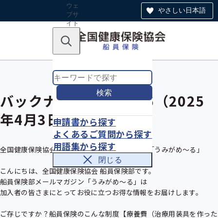
ウェ
やさしい日本語
ブサ
イト
全体
のナ
キーワードで探す
ビ
ゲー
ショ
ン
検索
バックナンバーVol.116（2025
年4月3日発行）
申請書から探す
よくあるご質問から探す
用語集から探す
全国健康保険協会　船員保険部メールマガジン「うみがめ〜る」

閉じる
こんにちは、全国健康保険協会 船員保険部です。

船員保険部メールマガジン「うみがめ～る」は

加入者の皆さまにとってお役に立つお得な情報をお届けします。

ご存じですか？船員保険のこんな制度【療養費（治療用装具を作った