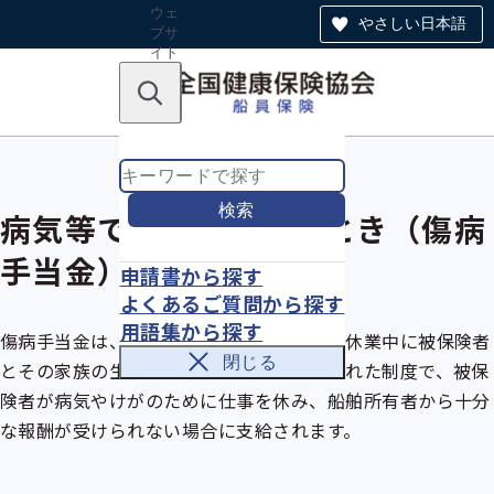
ウェ
やさしい日本語
ブサ
イト
全体
のナ
キーワードで探す
ビ
ゲー
ショ
ン
検索
病気等で仕事を休んだとき（傷病
手当金）
申請書から探す
よくあるご質問から探す
用語集から探す
傷病手当金
は、職務外の病気やけがによる休業中に
被保険者
閉じる
とその家族の生活を保障するために設けられた制度で、被保
険者が病気やけがのために仕事を休み、船舶所有者から十分
な報酬が受けられない場合に支給されます。