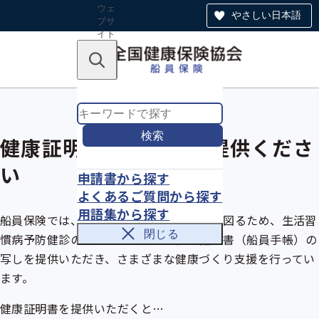
ウェ
やさしい日本語
ブサ
イト
全体
のナ
キーワードで探す
ビ
ゲー
ショ
ン
検索
健康証明書の写しをご提供くださ
い
申請書から探す
よくあるご質問から探す
用語集から探す
船員保険では、船員の皆さまの健康増進を図るため、
生活習
閉じる
慣病予防健診
の受診がない方から
健康証明書
（船員手帳）の
写しを提供いただき、さまざまな健康づくり支援を行ってい
ます。
健康証明書を提供いただくと…