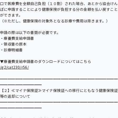
ニ
ュ
口で医療費を全額自己負担（１０割）された場合、あとから協会けん
ュ
ー
ぽに申請することにより健康保険が負担する分の金額を払い戻すこと
ー
ができます。

（※ただし、健康保険の対象外となる診療や費用は除きます。）

申請の際は以下の書類が必要です。

・療養費支給申請書

・領収書の原本

・診療明細書

/g2/cat230/r56/
━━━━━━━━━━━━━━━━━━━━━━━━━━━━━━━
━━━━━━━━━━━

【２】≪マイナ保険証≫マイナ保険証への移行にともなう健康保険証
等の返却について

━━━━━━━━━━━━━━━━━━━━━━━━━━━━━━━
━━━━━━━━━━━
