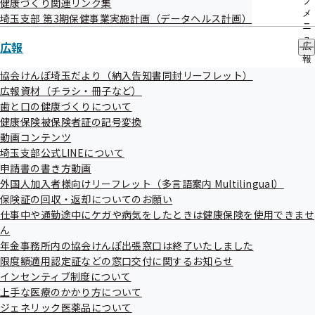
ブ
健康づくり関連リンク集
悩んだり、ためらう時に、看護師等の専門家に電話で相談できる埼玉
メ
埼玉支部 第3期保健事業実施計画（データヘルス計画）
県救急電話相談の番号は次のうちどれでしょう。

ニ
ュ
広報
広
① #7119　② #8000　③ #5919

ー
報
の
協会けんぽ埼玉だより（納入告知書同封リーフレット）
救急電話相談では、看護師・トレーニングを受けた相談員が電話口で
サ
広報資材（チラシ・冊子など）
症状などを聞き取り、「緊急性のある症状か」や「すぐに病院を受診
ブ
歯と口の健康づくりについて
メ
する必要性はあるか」等を判断します。

健康保険被保険者証の記号変換
ニ
相談内容から緊急性が高いと判断された場合は、迅速な緊急出動につ
ュ
動画コンテンツ
なぎ、緊急性が高くないと判断された場合は、受診可能な医療機関や
ー
埼玉支部公式LINEについて
受診のタイミングについてアドバイスを受けられます。

申請書の書き方動画
もしもの時は、ぜひご活用ください！

外国人加入者様向けリーフレット（多言語案内 Multilingual）
保険証の回収・返却についてのお願い
クイズの答えはメールマガジンの最後にあります！

仕事中や通勤途中にケガや病気をしたときは健康保険を使用できませ
ん
年金事務所内の協会けんぽ出張窓口は終了いたしました
今回の配信が2025年最後の配信となります。

限度額適用認定証などの窓口交付に関するお知らせ
1年が過ぎるのはあっという間ですね。

インセンティブ制度について
今年も1年間「彩メール」をご愛読いただき、ありがとうございまし
上手な医療のかかり方について
た！

ジェネリック医薬品について