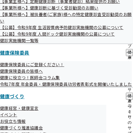
【事業主様へ】定期健康診断（事業者健診）結果提供のお願い
出
指
■━━━━━━━━━━━━━━━━━━━━━━━━━━━━━━
【事業所様へ】健康診断に基づく受診勧奨のお願い
先
導
━━━━━━━━━━■

一
【事業所様へ】被扶養者(ご家族)様への特定健康診査受診勧奨のお願
の
　　　　　　　　　　協会けんぽ 埼玉支部 彩メール　≪Vol.173≫

覧
ご
い
の
■━━━━━━━━━━━━━━━━━━━━━━━━━━━━━━
案
【公募】令和9年度 生活習慣病予防健診実施機関の公募について
サ
━━━━━━━━━━■

内
【公募】令和9年度 人間ドック健診実施機関の公募について
ブ
の
メ
健診実施機関一覧等
サ
みなさま、こんにちは。

ニ
ブ
今年も残り１か月を切りました。冬の澄んだ空気が心地よい一方で、
ュ
健康保険委員
メ
健
ー
空気の乾燥や寒さが厳しい日が続き、流行りの感染症にかかりやすい
ニ
康
ュ
時期です。

保
健康保険委員にご登録ください！
ー
険
体調に気を付けて、2025年のよい締めくくりを迎えましょう！

健康保険委員の皆様へ
委
健康に役立つ！医師会コラム集
員
▼政府広報オンライン「インフルエンザの感染を防ぐポイント『手洗
令和7年度 年金委員・健康保険委員功労者表彰式を開催いたしました
の
サ
健康づくり
ブ
https://www.gov-online.go.jp/article/200909/entry-8422.html
健
メ
康
ニ
づ
健康経営・健康宣言
ュ
く
イベント
☆★☆突然ですが、クイズです！★☆★

ー
り
お役立ち情報
の
健康づくり推進協議会
Ｑ. 「すぐに病院に行った方がよいか」や「救急車を呼ぶべきか」を
サ