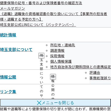
健康保険の記号・番号および保険者番号の確認方法
メールマガジン
今月のトピックスはこちら▼

《退職》退職後の資格確認書の取り扱いについて【事業所の担当者
様・退職する予定の方へ】
【１】≪こんな時にけんぽ≫医療費を全額自己負担した際は、払い戻
埼玉支部公式LINEについて（バックナンバー）
しの申請ができます

【２】≪マイナ保険証≫マイナ保険証への移行にともなう健康保険証
統計情報
等の返却について

【３】≪厚生労働省からのお知らせ≫「電子処方せん」のご紹介

所在地・連絡先
埼玉支部について
【４】≪お知らせ≫令和8年1月13日より「電子申請サービス」を開
調達情報
始します

採用情報
埼
【５】≪お知らせ≫年末年始休業のお知らせ

玉
個人情報保護
支
地方自治体及び関係団体との連携協定
部
━━━━━━━━━━━━━━━━━━━━━━━━━━━━━━━
評議会
に
━━━━━━━━━━━

情報公開
情
事務処理誤り
つ
【１】≪こんな時にけんぽ≫医療費を全額自己負担した際は、払い戻
報
い
公
しの申請ができます

て
開
リンク集
の
━━━━━━━━━━━━━━━━━━━━━━━━━━━━━━━
の
サ
━━━━━━━━━━━

サ
ブ
メニューを
閉じる
ブ
メ
メ
就職や退職等により健康保険の切り替えが間に合わず、医療機関の窓
ニ