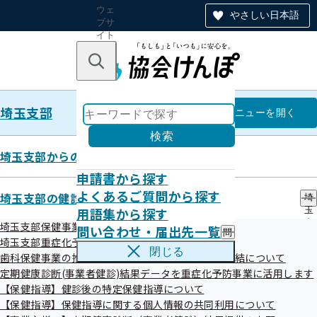
ウェ
やさしい日本語
ブサ
イト
全体
のナ
キーワードで探す
ビ
ゲー
ショ
埼玉支部
ン
埼玉支部
メニュー
を開く
検索
埼玉支部からのお知らせ
申請書から探す
彩メール・バックナンバー
よくあるご質問から探す
埼玉支部の健診・保健指導のご案内
埼
用語集から探す
玉
Vol.173(2025.12.10)
支
埼玉支部保健事業の外部委託について
問い合わせ・届出先一覧
問
部
埼玉支部重症化予防事業について
い
の
閉じる
歯科保健事業の推進に向けた研究に関する覚書の締結について
合
健
令和08年01月15日

わ
定期健康診断(事業者健診)結果データを重症化予防事業に活用します
診
せ
・
【保健指導】健診後の特定保健指導について
・
保
【保健指導】保健指導に関する個人情報の共同利用について
届
2025.12.10配信

健