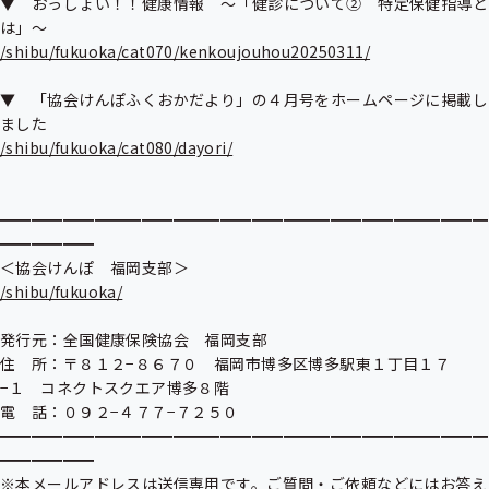
▼　おっしょい！！健康情報　～「健診について②　特定保健指導と
/shibu/fukuoka/cat070/kenkoujouhou20250311/
▼　「協会けんぽふくおかだより」の４月号をホームページに掲載し
/shibu/fukuoka/cat080/dayori/
━━━━━━━━━━━━━━━━━━━━━━━━━━━━━━━
━━━━━━

/shibu/fukuoka/
発行元：全国健康保険協会　福岡支部

住　所：〒８１２−８６７０　福岡市博多区博多駅東１丁目１７
−１　コネクトスクエア博多８階

電　話：０９２−４７７−７２５０

━━━━━━━━━━━━━━━━━━━━━━━━━━━━━━━
━━━━━━

※本メールアドレスは送信専用です。ご質問・ご依頼などにはお答え