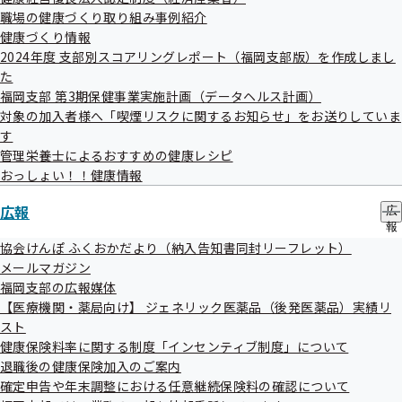
ば県外でも受診ができる

ブ
職場の健康づくり取り組み事例紹介
③ 健診機関に予約する時点で健康保険の資格があれば、資格喪失後
メ
健康づくり情報
（退職日の翌日以降）でも受診ができる

ニ
2024年度 支部別スコアリングレポート（福岡支部版）を作成しまし
ュ
た
ー
正解はメルマガの最後にて！

福岡支部 第3期保健事業実施計画（データヘルス計画）
対象の加入者様へ「喫煙リスクに関するお知らせ」をお送りしていま
す
―――――――――――――――――――――――――――――――――――――

管理栄養士によるおすすめの健康レシピ
おっしょい！！健康情報
★　目次　★

広報
広
１．	「電子申請サービス」をご利用ください

報
の
協会けんぽ ふくおかだより（納入告知書同封リーフレット）
サ
２．	令和８年度から健診がさらに充実！～よくある質問集～

メールマガジン
ブ
福岡支部の広報媒体
メ
３．　今月の健康情報

【医療機関・薬局向け】 ジェネリック医薬品（後発医薬品）実績リ
ニ
・管理栄養士によるおすすめ健康レシピ　～豚肉とキャベツの重ね蒸
ュ
スト
し～

ー
健康保険料率に関する制度「インセンティブ制度」について
・おっしょい！！健康情報　～「健診について②　特定保健指導と
退職後の健康保険加入のご案内
は」～

確定申告や年末調整における任意継続保険料の確認について
・「協会けんぽふくおかだより」の４月号をホームページに掲載しま