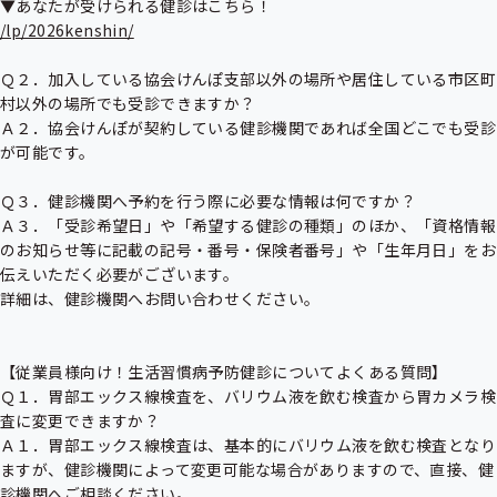
/lp/2026kenshin/
Ｑ２．加入している協会けんぽ支部以外の場所や居住している市区町
村以外の場所でも受診できますか？

Ａ２．協会けんぽが契約している健診機関であれば全国どこでも受診
が可能です。

Ｑ３．健診機関へ予約を行う際に必要な情報は何ですか？ 

Ａ３．「受診希望日」や「希望する健診の種類」のほか、「資格情報
のお知らせ等に記載の記号・番号・保険者番号」や「生年月日」をお
伝えいただく必要がございます。

詳細は、健診機関へお問い合わせください。

【従業員様向け！生活習慣病予防健診についてよくある質問】

Ｑ１．胃部エックス線検査を、バリウム液を飲む検査から胃カメラ検
査に変更できますか？

Ａ１．胃部エックス線検査は、基本的にバリウム液を飲む検査となり
ますが、健診機関によって変更可能な場合がありますので、直接、健
診機関へご相談ください。
