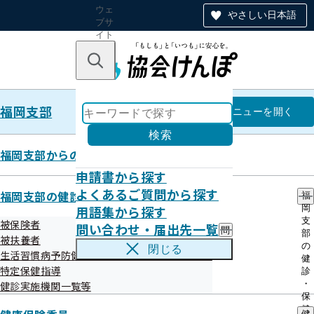
ウェ
やさしい日本語
ブサ
イト
全体
のナ
キーワードで探す
ビ
ゲー
ショ
福岡支部
ン
福岡支部
メニュー
を開く
検索
福岡支部からのお知らせ
申請書から探す
メールマガジン 令和8年4月20日
よくあるご質問から探す
福岡支部の健診・保健指導のご案内
福
用語集から探す
岡
発行
支
被保険者
問い合わせ・届出先一覧
問
部
被扶養者
い
の
閉じる
生活習慣病予防健診等実施機関の募集について
合
健
健診がさらに充実！人間ドック健診等が追加されました！

わ
特定保健指導
診
協会けんぽ　福岡支部メールマガジン　４月号

せ
・
健診実施機関一覧等
・
保
届
こんにちは！協会けんぽ福岡支部の【おこめ】です。

健
健