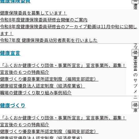
健康保険委員
出
指
今月号では、令和８年度の健診についてお届けします♪

康
先
導
健診のお得な情報は、協会けんぽ福岡支部LINE公式アカウントでタ
保
健康保険委員を募集しています！
一
の
険
イムリーに配信しています。

覧
令和8年度健康保険委員研修会開催のご案内
ご
委
の
友だち追加をして、お得情報の見逃しを防止しましょう。

令和8年度健康保険委員研修会のアーカイブ動画は11月中旬に公開し
案
員
サ
内
ます！
の
ブ
の
▼友だち追加はこちら

サ
令和7年度 健康保険委員功労者表彰を行いました
メ
サ
ブ
○
https://lin.ee/zAwcXkf
ニ
ブ
メ
健康宣言
○ID検索「@kenpo_fukuoka」

ュ
健
メ
ニ
ー
康
※LINEアプリを起動し、「ホーム」＞「検索タブ」

ニ
ュ
宣
「ふくおか健康づくり団体・事業所宣言」 宣言事業所、募集！
ュ
「@kenpo_fukuoka」を入力、検索して登録できます

ー
言
ー
宣言後の６つの特典紹介
の
健康づくり優良事業所認定制度（福岡支部認定）
――――――――――――――――――――――――――――――――――――――

サ
健康経営優良法人認定制度（経済産業省）
ブ
メ
職場の健康づくり取り組み事例紹介
◆ クイズ

ニ
ュ
健康づくり
健
Q. 協会けんぽの健診について誤っているものはどれでしょう。

ー
康
づ
「ふくおか健康づくり団体・事業所宣言」 宣言事業所、募集！
①　生活習慣病予防健診や人間ドック健診にはがん検診が含まれてい
く
宣言後の６つの特典紹介
る

り
健康づくり優良事業所認定制度（福岡支部認定）
の
② 福岡支部の加入者は、協会けんぽが契約している健診機関であれ
健康経営優良法人認定制度（経済産業省）
サ