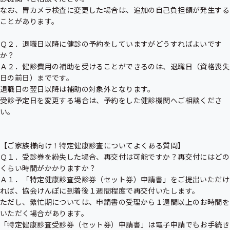
なお、胃カメラ検査に変更した場合は、追加の自己負担額が発生する
ことがあります。

Ｑ２．退職日以降に健診の予約をしていますがどうすればよいです
か？

Ａ２．健診費用の補助を受けることができるのは、退職日（資格喪失
日の前日）までです。

退職日の翌日以降は補助の対象外となります。

受診予定日を変更する場合は、予約をした健診機関へご相談くださ
い。

【ご家族様向け！特定健康診査についてよくある質問】

Ｑ１．受診券を紛失した場合、再交付は可能ですか？再交付にはどの
くらい時間がかかりますか？

Ａ１．「特定健康診査受診券（セット券）申請書」をご提出いただけ
れば、協会けんぽに到着後１週間程度で再交付いたします。

ただし、繁忙期については、申請書の受理から１週間以上のお時間を
いただく場合があります。

「特定健康診査受診券（セット券）申請書」は電子申請でもお手続き