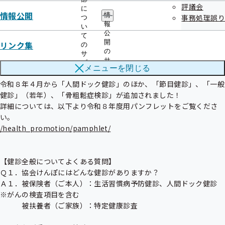
評議会
に
情報公開
情
事務処理誤り
つ
報
い
――――――――――――――――――――――――――――――――――――――

公
て
開
リンク集
の
２．令和８年度から健診がさらに充実！～よくある質問集～

の
サ
サ
ブ
メニューを
閉じる
ブ
――――――――――――――――――――――――――――――――――――――

メ
メ
ニ
令和８年４月から「人間ドック健診」のほか、「節目健診」、「一般
ニ
ュ
健診」（若年）、「骨粗鬆症検診」が追加されました！

ュ
ー
詳細については、以下より令和８年度用パンフレットをご覧くださ
ー
/health_promotion/pamphlet/
【健診全般についてよくある質問】

Ｑ１．協会けんぽにはどんな健診がありますか？

Ａ１．被保険者（ご本人）：生活習慣病予防健診、人間ドック健診　
※がんの検査項目を含む

　　　被扶養者（ご家族）：特定健康診査
