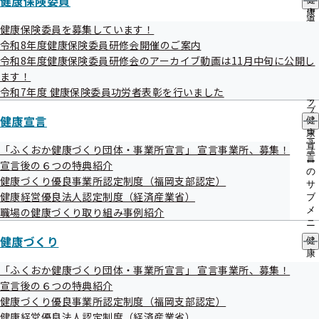
健康保険委員
出
指
今月号では、“ケガをしたときの健康保険“についてお届けします♪

康
先
導
健康保険に関する情報は、協会けんぽ福岡支部LINE公式アカウント
保
健康保険委員を募集しています！
一
の
険
でタイムリーに配信しています。

覧
令和8年度健康保険委員研修会開催のご案内
ご
委
の
ぜひこの機会に友だち追加をお願いします！

令和8年度健康保険委員研修会のアーカイブ動画は11月中旬に公開し
案
員
サ
内
ます！
の
ブ
の
▼友だち追加はこちら

サ
令和7年度 健康保険委員功労者表彰を行いました
メ
サ
ブ
○
https://lin.ee/zAwcXkf
ニ
ブ
メ
健康宣言
○ID検索「@kenpo_fukuoka」

ュ
健
メ
ニ
ー
康
※LINEアプリを起動し、「ホーム」＞「検索タブ」

ニ
ュ
宣
「ふくおか健康づくり団体・事業所宣言」 宣言事業所、募集！
ュ
「@kenpo_fukuoka」を入力、検索して登録できます

ー
言
ー
宣言後の６つの特典紹介
の
健康づくり優良事業所認定制度（福岡支部認定）
――――――――――――――――――――――――――――――――――――――

サ
健康経営優良法人認定制度（経済産業省）
ブ
メ
職場の健康づくり取り組み事例紹介
◆ クイズ ◆

ニ
ュ
健康づくり
健
Q.ケガなどをした際に健康保険を使用できる場合は、次のうちどれで
ー
康
しょう。

づ
「ふくおか健康づくり団体・事業所宣言」 宣言事業所、募集！
く
宣言後の６つの特典紹介
①会社からの帰り道、駅の階段で転んでケガをした

り
健康づくり優良事業所認定制度（福岡支部認定）
の
健康経営優良法人認定制度（経済産業省）
サ