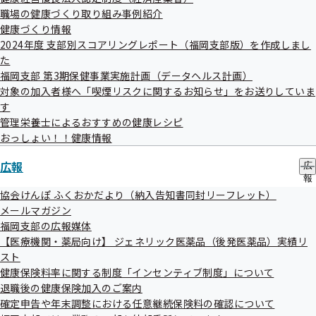
②休日に散歩中、他人が飼っている犬に突然噛まれてケガをした

ブ
職場の健康づくり取り組み事例紹介
メ
健康づくり情報
③デスクワークによる肩こりと軽い痛みを感じ、整骨院で施術を受け
ニ
2024年度 支部別スコアリングレポート（福岡支部版）を作成しまし
ュ
た

た
ー
福岡支部 第3期保健事業実施計画（データヘルス計画）
正解はメルマガの最後にて！

対象の加入者様へ「喫煙リスクに関するお知らせ」をお送りしていま
す
管理栄養士によるおすすめの健康レシピ
―――――――――――――――――――――――――――――――――――――

おっしょい！！健康情報
★　目次　★

広報
広
報
１．交通事故など第三者行為によるケガで健康保険を使う場合は？

の
協会けんぽ ふくおかだより（納入告知書同封リーフレット）
サ
メールマガジン
ブ
２．仕事中や通勤途中でのケガは健康保険を使える？

福岡支部の広報媒体
メ
【医療機関・薬局向け】 ジェネリック医薬品（後発医薬品）実績リ
ニ
３．協会けんぽからの負傷原因の照会について

ュ
スト
ー
健康保険料率に関する制度「インセンティブ制度」について
４．ご存じですか？整骨院・接骨院のかかり方

退職後の健康保険加入のご案内
確定申告や年末調整における任意継続保険料の確認について
５．今月の健康情報
