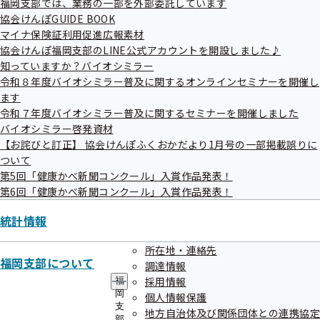
福岡支部では、業務の一部を外部委託しています
・管理栄養士によるおすすめ健康レシピ　～マグカップ卵豆腐～

協会けんぽGUIDE BOOK
・おっしょい！！健康情報　～「新入社員の健康づくり　～規則正し
マイナ保険証利用促進広報素材
い生活をしよう～」～

協会けんぽ福岡支部のLINE公式アカウントを開設しました♪
・「協会けんぽふくおかだより」の５月号をホームページに掲載しま
知っていますか？バイオシミラー
した

令和８年度バイオシミラー普及に関するオンラインセミナーを開催し
ます
令和７年度バイオシミラー普及に関するセミナーを開催しました
――――――――――――――――――――――――――――――――――――――

バイオシミラー啓発資材
【お詫びと訂正】 協会けんぽふくおかだより1月号の一部掲載誤りに
１．交通事故など第三者行為によるケガで健康保険を使う場合は？

ついて
第5回「健康かべ新聞コンクール」入賞作品発表！
――――――――――――――――――――――――――――――――――――――

第6回「健康かべ新聞コンクール」入賞作品発表！
交通事故やけんか、他人の飼い犬に噛まれた場合など、第三者の行為
統計情報
によってケガをしたときでも健康保険を使って治療を受けることがで
きます。

所在地・連絡先
ただし、健康保険を使って医療機関等で治療を受ける場合は、「第三
福岡支部について
調達情報
者行為による傷病届」を協会けんぽにご提出いただく必要がありま
採用情報
す。

福
岡
個人情報保護
支
地方自治体及び関係団体との連携協定
〇なぜ協会けんぽへ届出が必要？

部