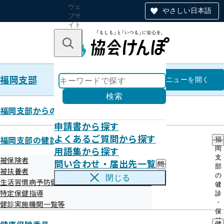
ウェ
やさしい日本語
ブサ
イト
全体
のナ
キーワードで探す
ビ
ゲー
ショ
福岡支部
ン
福岡支部
メニュー
を開く
検索
福岡支部からのお知らせ
申請書から探す
メールマガジン 令和8年5月20日
よくあるご質問から探す
福岡支部の健診・保健指導のご案内
福
用語集から探す
岡
発行
支
被保険者
問い合わせ・届出先一覧
問
部
被扶養者
い
の
閉じる
生活習慣病予防健診等実施機関の募集について
合
健
ケガをした！健康保険は使える？使えない？

わ
特定保健指導
診
協会けんぽ　福岡支部メールマガジン　５月号

せ
・
健診実施機関一覧等
・
保
届
こんにちは！協会けんぽ福岡支部の【おこめ】です。

健
健