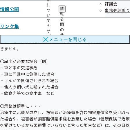
交通事故やけんかなど第三者行為によるケガの治療費は、本来加害者
評議会
に
情報公開
情
が負担するものです。

事務処理誤り
つ
報
い
健康保険を使って治療を受けた場合、加害者が支払うべき治療費を協
公
て
会けんぽが立て替えて支払うこととなります。

開
リンク集
の
そこで、協会けんぽが後日、加害者に対して治療費を請求する際に
の
サ
サ
「第三者行為による傷病届」が必要となります。

ブ
メニューを
閉じる
ブ
※仕事中や通勤途中によるケガの場合は健康保険を使用することはで
メ
メ
ニ
きません。

ニ
ュ
ュ
ー
〇届出が必要な場合（例）

ー
・車と車の交通事故

・車に同乗中に負傷した場合

・けんかで負傷させられた場合

・他人の飼い犬に噛まれた場合

・飲食店等での食中毒　など

〇示談は慎重に・・・

治療中に示談が成立し、被害者が治療費を含む損害賠償金を受け取っ
た場合や、被害者が損害賠償請求権を放棄した場合（健康保険で治療
を受けているから医療費はいらないと言った場合など）は、その日以