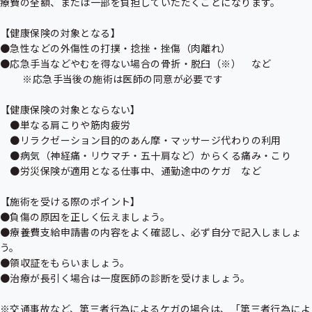
療費の全額、または一部を負担していただくことになります。

【健康保険の対象となる】

●急性などの外傷性の打撲・捻挫・挫傷（肉離れ）

●応急手当などやむを得ない場合の骨折・脱臼（※）　など

　 　※応急手当後の施術は医師の同意が必要です

【健康保険の対象とならない】

　●単なる肩こりや筋肉疲労

　●リラクゼーション目的のあん摩・マッサージ代わりの利用

　●病気（神経痛・リウマチ・五十肩など）からくる痛み・こり

　●労災保険が適用となる仕事中、通勤途中のケガ　など

【施術を受ける際のポイント】

●負傷の原因を正しく伝えましょう。

●療養費支給申請書の内容をよく確認し、必ず自分で記入しましょ
う。

●領収証をもらいましょう。

●治療が長引く場合は一度医師の診断を受けましょう。

※交通事故など、第三者行為によるケガの場合は、「第三者行為によ