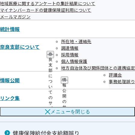
地域医療に関するアンケートの集計結果について
マイナンバーカードの健康保険証利用について
メールマガジン
令和08年度
統計情報
所在地・連絡先
奈良支部について
調達情報
高額療養費支給額誤り（過払い）
採用情報
奈
良
個人情報保護
支
地方自治体及び関係団体との連携協定
部
生活習慣病予防健診の年次案内における対象
評議会
に
情報公開
者一覧の誤封入について
情
事務処理誤り
つ
報
い
公
て
開
リンク集
の
の
健診機関における事業者健診結果データの作
サ
サ
ブ
成誤りについて
メニューを
閉じる
ブ
メ
メ
ニ
ニ
ュ
ュ
ー
健康保険給付金支給額誤り
ー