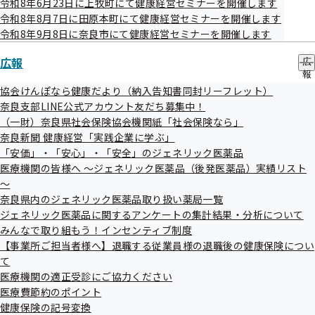
令和8年6月23日に上牧町にて健康経営セミナーを開催します
令和8年8月7日に田原本町にて健康経営セミナーを開催します
判明契機
令和8年9月8日に奈良市にて健康経営セミナーを開催します
特定保健指導を実施した際に判明しました。
広報
広
報
の
協会けんぽなら健康だより（納入告知書同封リーフレット）
対応
サ
奈良支部LINE公式アカウント友だち募集中！
特定保健指導の案内を送付した事業所へは、電話にて経過説
ブ
（一財）奈良県社会保険協会機関紙「社会保険なら」
メ
明と謝罪を行いました。
奈良新聞 健康経営「実践企業に学ぶ」
ニ
ュ
「安価」・「安心」・「安全」のジェネリック医薬品
ー
医療機関の皆様へ ～ジェネリック医薬品（後発医薬品）実績リスト
再発防止策
～
健診機関でのデータ整理については、協会のシステムで編集
奈良県内のジェネリック医薬品取り扱い薬局一覧
することが可能であるため、健診機関側では不要な編集を行
ジェネリック医薬品に関するアンケートの集計結果・分析について
みんなで取り組もう！インセンティブ制度
わないこととします。
【事業所ご担当者様へ】退職する従業員様の退職後の健康保険につい
て
医療機関の適正受診にご協力ください
医療費節約のポイント
健康保険の記号変換