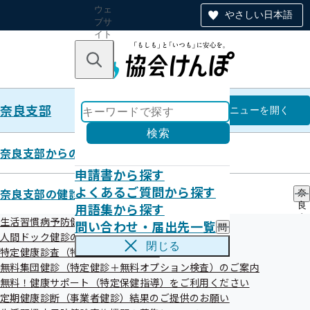
ウェ
やさしい日本語
ブサ
イト
全体
のナ
キーワードで探す
ビ
ゲー
ショ
奈良支部
ン
奈良支部
メニュー
を開く
検索
奈良支部からのお知らせ
申請書から探す
令和08年06月01日
よくあるご質問から探す
奈良支部の健診・保健指導のご案内
奈
健診機関における事業者健診結果
用語集から探す
良
支
生活習慣病予防健診のご案内
問い合わせ・届出先一覧
問
部
データの作成誤りについて
人間ドック健診のご案内
い
の
閉じる
特定健康診査（特定健診）のご案内
合
健
わ
無料集団健診（特定健診＋無料オプション検査）のご案内
診
せ
・
無料！健康サポート（特定保健指導）をご利用ください
・
保
定期健康診断（事業者健診）結果のご提供のお願い
届
健