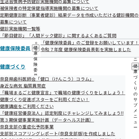
生活習慣病予防健診実施機関の募集について
出
指
発生年月日
被保険者の特定保健指導実施機関の募集について
先
導
一
定期健康診断（事業者健診）結果データを作成いただける健診機関の
令和08年04月13日
の
覧
ご
募集について
の
案
健診実施機関一覧等
サ
内
事案
「節目健診」「人間ドック健診」に関するよくあるご質問
ブ
の
メ
「健康保険委員」のご登録をお願いしています！
契約健診機関より提供された事業者健診結果のデータに作成
サ
ニ
健康保険委員
健
ブ
令和７年度 健康保険委員表彰を実施しました
誤りがあり、それを基に誤った特定保健指導案内を送付しま
ュ
康
メ
ー
した。
保
ニ
険
ュ
健康づくり
健
委
ー
康
員
づ
奈良県歯科医師会「健口（けんこう）コラム」
発生原因
の
く
身近な病気 脂質異常症
契約健診機関が提供データをExcelで整理する際に、ソート
サ
り
「職場まるごと健康宣言」で職場の健康づくりをしましょう！
ブ
の
機能と重複データ削除機能を使用するにあたり、セル範囲の
メ
健康づくり促進ポスターをご利用ください！
サ
指定を誤り、データに不整合が生じたものです。
ニ
ブ
健康講座をご利用ください
ュ
メ
「健康経営優良法人」認定制度にチャレンジしてみましょう!!
ー
ニ
第３期保健事業実施計画（データヘルス計画）
ュ
判明日
奈良支部の重症化予防事業
ー
令和08年04月13日
支部別スコアリングレポート(奈良支部版)を作成しました