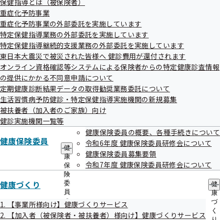
保健指導とは（被保険者）
出
指
発生年月日
重症化予防事業
先
導
一
重症化予防事業の外部委託を実施しています
令和07年08月13日
の
覧
ご
特定保健指導業務の外部委託を実施しています
の
案
特定保健指導継続的支援業務の外部委託を実施しています
サ
内
事案
東日本大震災で被災された皆様へ 健診費用が還付されます
ブ
の
メ
オンライン資格確認等システムによる保険者からの特定健康診査情報
社会保険労務士が提出代行事務を行った出産手当金支給申請
サ
ニ
ブ
の提供にかかる不同意申請について
書に転居以前の住所を記載したことにより、支給決定通知書
ュ
メ
定期健康診断結果データの取得勧奨業務委託について
ー
が現在居住している別人宅へそのまま投函され、現居住者が
ニ
生活習慣病予防健診・特定保健指導実施機関の新規募集
ュ
誤って開封したことにより個人情報漏洩が起こりました。
被扶養者（加入者のご家族）向け
ー
健診実施機関一覧等
健康保険委員の概要、各種手続きについて
発生原因
健康保険委員
令和6年度 健康保険委員研修会について
健
社会保険労務士が申請書類を作成するにあたり、記載内容の
健康保険委員募集要領
康
令和7年度 健康保険委員研修会について
確認を怠ったことが原因です。
保
険
健康づくり
委
健
員
康
判明日
の
づ
1. 【事業所様向け】健康づくりサービス
令和07年08月13日
サ
く
2. 【加入者（被保険者・被扶養者）様向け】健康づくりサービス
ブ
り