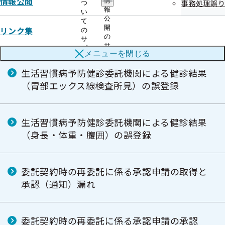
情報公開
情
事務処理誤り
つ
報
い
公
て
開
リンク集
の
傷病手当金支給決定における誤り
の
サ
サ
ブ
メニューを
閉じる
ブ
メ
メ
ニ
生活習慣病予防健診委託機関による健診結果
ニ
ュ
ュ
（胃部エックス線検査所見）の誤登録
ー
ー
生活習慣病予防健診委託機関による健診結果
（身長・体重・腹囲）の誤登録
委託契約時の再委託に係る承認申請の取得と
承認（通知）漏れ
委託契約時の再委託に係る承認申請の承認