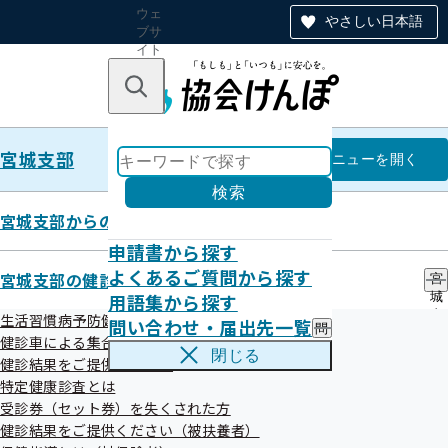
ウェ
やさしい日本語
ブサ
イト
全体
のナ
キーワードで探す
ビ
ゲー
ショ
宮城支部
ン
宮城支部
メニュー
を開く
検索
宮城支部からのお知らせ
申請書から探す
令和07年09月30日
よくあるご質問から探す
宮城支部の健診・保健指導のご案内
宮
出産手当金支給申請書の申請者住
用語集から探す
城
支
生活習慣病予防健診とは
問い合わせ・届出先一覧
問
部
所の記載誤り
健診車による集合健診
い
の
閉じる
健診結果をご提供ください
合
健
わ
特定健康診査とは
診
せ
・
受診券（セット券）を失くされた方
・
保
健診結果をご提供ください（被扶養者）
届
健