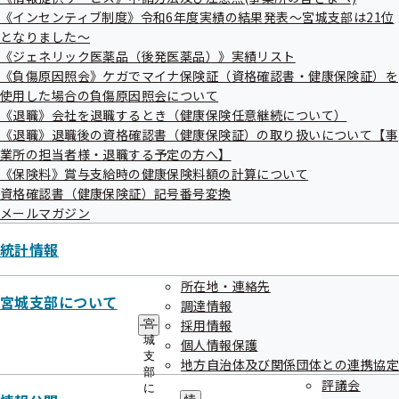
《インセンティブ制度》令和6年度実績の結果発表～宮城支部は21位
となりました～
《ジェネリック医薬品（後発医薬品）》実績リスト
《負傷原因照会》ケガでマイナ保険証（資格確認書・健康保険証）を
使用した場合の負傷原因照会について
《退職》会社を退職するとき（健康保険任意継続について）
令和07年度
《退職》退職後の資格確認書（健康保険証）の取り扱いについて【事
業所の担当者様・退職する予定の方へ】
《保険料》賞与支給時の健康保険料額の計算について
資格確認書（健康保険証）記号番号変換
健診実施機関における健診結果票の誤送付に
メールマガジン
ついて
統計情報
出産手当金支給申請書の申請者住所の記載誤
所在地・連絡先
宮城支部について
調達情報
り
採用情報
宮
城
個人情報保護
支
地方自治体及び関係団体との連携協定
柔道整復療養費支給申請書の返戻における送
部
評議会
に
付先誤り