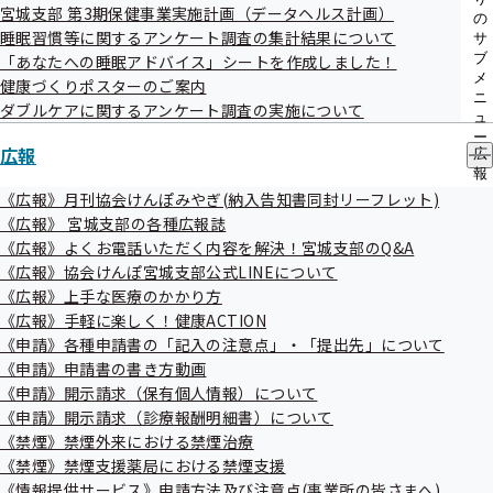
宮城支部 第3期保健事業実施計画（データヘルス計画）
メ
の
睡眠習慣等に関するアンケート調査の集計結果について
ニ
サ
判明契機
ュ
ブ
「あなたへの睡眠アドバイス」シートを作成しました！
現在居住している方からの電話連絡により判明しました。
ー
メ
健康づくりポスターのご案内
ニ
ダブルケアに関するアンケート調査の実施について
ュ
ー
対応
広報
広
住所地に訪問の上、支給決定通知書の回収、及び、現住所者
報
の
《広報》月刊協会けんぽみやぎ(納入告知書同封リーフレット)
へ本事案の経緯と謝罪を行い、ご了承いただきました。ま
サ
《広報》 宮城支部の各種広報誌
た、社会保険労務士より被保険者への説明の実施、及び、顛
ブ
《広報》よくお電話いただく内容を解決！宮城支部のQ&A
メ
末書の提出をいただきました。
《広報》協会けんぽ宮城支部公式LINEについて
ニ
ュ
《広報》上手な医療のかかり方
ー
《広報》手軽に楽しく！健康ACTION
再発防止策
《申請》各種申請書の「記入の注意点」・「提出先」について
社会保険労務士において、受託事業所との情報連携の徹底、
《申請》申請書の書き方動画
及び、申請書等作成の際に記載内容に変更がないか確認を実
《申請》開示請求（保有個人情報）について
《申請》開示請求（診療報酬明細書）について
施します。
《禁煙》禁煙外来における禁煙治療
《禁煙》禁煙支援薬局における禁煙支援
《情報提供サービス》申請方法及び注意点(事業所の皆さまへ)