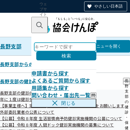
ウェ
やさしい日本語
ブサ
イト
全体
のナ
キーワードで探す
ビ
ゲー
ショ
長野支部
ン
長野支部
メニュー
を開く
検索
長野支部からのお知らせ
申請書から探す
令和07年10月31日
よくあるご質問から探す
長野支部の健診・保健指導のご案内
長
職員による書類の紛失について
用語集から探す
野
支
長野支部の健診のご案内
問い合わせ・届出先一覧
問
部
年に１度は健診を！ 健診特集コーナー
い
の
閉じる
【事業主様へ】定期健診(事業者健診)結果のご提供をお願いします
合
健
わ
外部委託業者の公表について
診
せ
・
【公募】令和８年度 生活習慣病予防健診実施機関の公募について
・
保
【公募】令和８年度 人間ドック健診実施機関の募集について
発生年月日
届
健