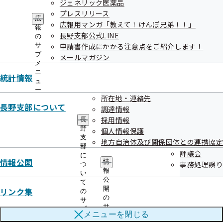
ジェネリック医薬品
保管する際に誰が問診票を持っているのか充分な確認を行い
プレスリリース
ませんでした。
広
広報用マンガ「教えて！けんぽ兄弟！！」
報
・シュレッダーを使用する際、裁断する書類の最終確認が不
長野支部公式LINE
の
十分でした。
サ
申請書作成にかかる注意点をご紹介します！
ブ
メールマガジン
メ
ニ
統計情報
判明日
ュ
令和07年09月25日
ー
所在地・連絡先
長野支部について
調達情報
採用情報
長
判明契機
野
個人情報保護
担当者Aが問診票の処理をしようとして紛失に気が付きまし
支
地方自治体及び関係団体との連携協定
部
た。
評議会
に
情報公開
情
事務処理誤り
つ
報
い
対応
公
て
開
リンク集
の
加入者宅を訪問し、事情説明と謝罪を行い、あらためて問診
の
サ
票を記入していただきました。
サ
ブ
メニューを
閉じる
ブ
メ