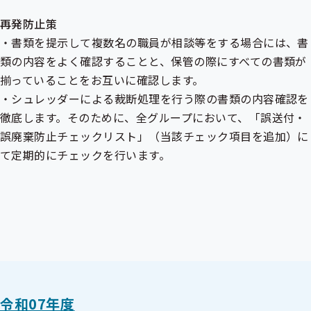
メ
ニ
ニ
ュ
再発防止策
ュ
ー
・書類を提示して複数名の職員が相談等をする場合には、書
ー
類の内容をよく確認することと、保管の際にすべての書類が
揃っていることをお互いに確認します。
・シュレッダーによる裁断処理を行う際の書類の内容確認を
徹底します。そのために、全グループにおいて、「誤送付・
誤廃棄防止チェックリスト」（当該チェック項目を追加）に
て定期的にチェックを行います。
令和07年度