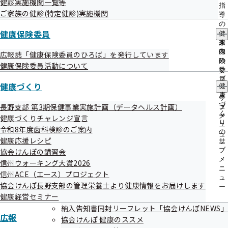
健診実施機関一覧等
出
令和07年09月24日
指
ご家族の健診(特定健診)実施機関
先
導
一
の
覧
健康保険委員
ご
健
事案
の
案
康
サ
加入者（被扶養者）から提出された健診結果と問診票のう
内
保
広報誌「健康保険委員のひろば」を発行しています
ブ
の
険
ち、問診票を紛失してしまいました。担当者A、Bの2名がお
健康保険委員活動について
メ
サ
委
ニ
り、担当者Aは業務終了時に施錠できるキャビネットに書類
ブ
員
健康づくり
ュ
健
メ
の
を保管する際、問診票がないことに気が付いていましたが、
ー
康
ニ
サ
づ
就業時間内に担当者Bに問診票の処理について相談をした際
長野支部 第3期保健事業実施計画（データヘルス計画）
ュ
ブ
く
ー
メ
健康づくりチャレンジ宣言
Bに渡したものと思い込んでいました。翌日、担当者Bも保
り
ニ
令和8年度歯科検診のご案内
の
管していないことが判明しました。事案発生以降、引き続き
ュ
健康応援レシピ
サ
ー
捜索を行うも発見されておらず、種々の状況から、当該書類
ブ
協会けんぽの講習会
メ
はA、Bいずれかが当日シュレッダーにて誤って裁断、廃棄
信州ウォーキング大賞2026
ニ
信州ACE（エース）プロジェクト
してしまった可能性が極めて高いと推測されます。
ュ
協会けんぽ長野支部の管理栄養士より健康情報をお届けします
ー
健康経営セミナー
発生原因
納入告知書同封リーフレット「協会けんぽNEWS」
広報
協会けんぽ 健康のススメ
・担当者Aが担当者Bに問診票の処理について相談した後、