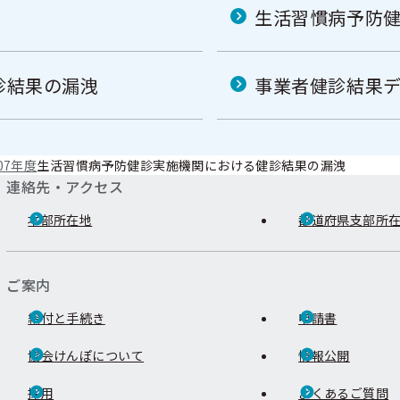
生活習慣病予防
診結果の漏洩
事業者健診結果
07年度
生活習慣病予防健診実施機関における健診結果の漏洩
連絡先・アクセス
本部所在地
都道府県支部所
ご案内
給付と手続き
申請書
協会けんぽについて
情報公開
採用
よくあるご質問