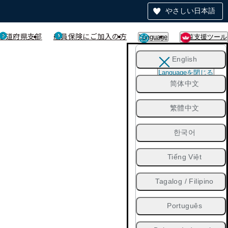
やさしい日本語
都道府県支部
船員保険にご加入の方
Language
閲覧支援ツール
English
Languageを閉じる
简体中文
繁體中文
한국어
Tiếng Việt
Tagalog / Filipino
Português