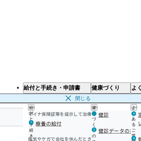
給付と手続き・申請書
健康づくり
よ
給付と手続き
健康づくり
よ
閉じる
給
健
よ
マイナ保険証等を提示して治療を受けるとき
付
康
健診
く
と
づ
あ
療養の給付
手
く
る
沖縄支部
健診データの提供
続
り
ご
き
の
質
病気やケガで会社を休んだとき