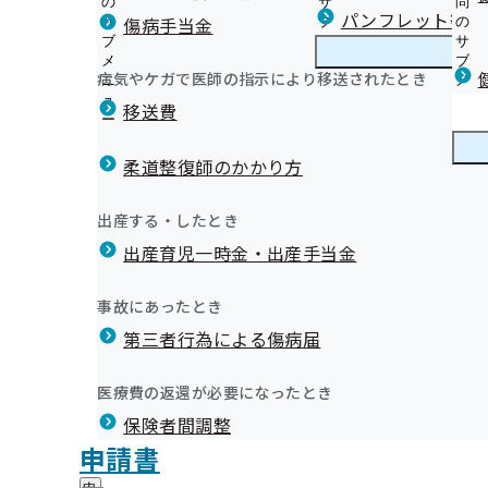
の
サ
問
沖縄支部からのお知らせ
パンフレット等（
傷病手当金
サ
ブ
の
ブ
メ
サ
健診のご案内 ≪ 被保険者（ご本人）≫
メ
ニ
ブ
病気やケガで医師の指示により移送されたとき
沖縄支部の健診・保健指導のご案内
ニ
ュ
沖
メ
健診のご案内 ≪ 被扶養者（ご家族）≫
ュ
ー
縄
ニ
移送費
オンライン資格確認等システムによる特定健康診査等情
ー
支
ュ
機関における健診結果の漏
健康保険委員を募集しています！
て
部
ー
健康保険委員
健
健康保険委員のご登録・変更
特定保健指導のご案内 ≪ 被保険者（ご本人）≫
の
柔道整復師のかかり方
康
健
特定保健指導のご案内 ≪ 被扶養者（ご家族）≫
保
健康づくり推進協議会
診
事業主の皆様、定期健康診断（事業者健診）の結果提供
険
健康づくり
健
イベント等
出産する・したとき
・
委
い
康
生活習慣病重症化予防のための受診行動に影響を及ぼす
保
員
出産育児一時金・出産手当金
づ
外部委託先情報
沖縄支部からのお知らせ（納入告知書同封リーフレット
健
事業所で取り組む禁煙サポート事業（令和7年度）
の
く
広報
広
重症化予防事業（未治療者への受診勧奨）について
「節度ある適度な飲酒量の普及啓発」ポスターについて
指
サ
うちなー健康経営宣言
り
報
導
糖尿病性腎症重症化予防事業のお知らせ
保険料率を下げる方法とは！？（インセンティブ制度）
ブ
事故にあったとき
の
沖縄支部 第3期保健事業実施計画(データヘルス計画)
の
の
メ
令和８年度 被保険者の特定保健指導業務委託機関の募集
協会けんぽ沖縄支部LINE公式アカウントのご案内
サ
CKD登録医、腎臓診療医リスト
サ
統計情報
第三者行為による傷病届
ご
ニ
ブ
令和８年度 生活習慣病予防健診実施機関の募集について
健診まんがパンフレット・ポスターについて
ブ
案
事業所で取り組む健診後の受診勧奨について
ュ
メ
健診実施機関一覧等
メ
退職後に市町村の国民健康保険に加入する場合の取扱い
内
ー
所在地・連絡先
ニ
医療費の返還が必要になったとき
ニ
の
ジェネリック医薬品（後発医薬品）実績リスト
沖縄支部について
沖
調達情報
ュ
ュ
サ
ご注意ください!!保険証を使用できるのは退職日までで
保険者間調整
縄
ー
採用情報
ー
ブ
診機関」）は、健診実施の際、健診当日中に結果が確認でき
支
メールマガジン
評議会
申請書
個人情報保護
メ
部
情報公開
診機関が沖縄支部加入者の報告書及び同意書控えを誤って別
情
事務処理誤り
ニ
地方自治体及び関係団体との連携協定
に
報