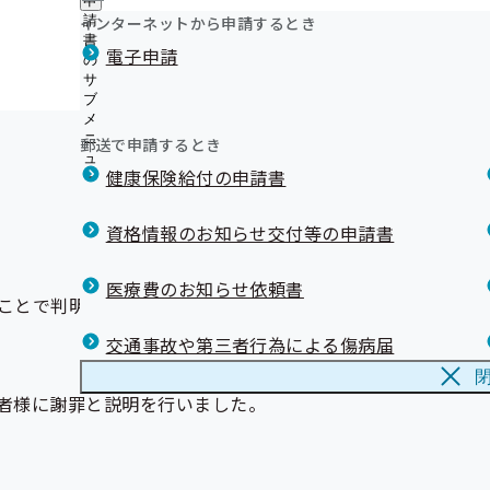
申
ュ
つ
公
インターネットから申請するとき
請
ー
い
開
リンク集
書
電子申請
て
の
の
の
サ
サ
サ
ブ
ブ
ブ
メ
メ
メ
ニ
ニ
郵送で申請するとき
ニ
ュ
ュ
ュ
健康保険給付の申請書
ー
ー
ー
資格情報のお知らせ交付等の申請書
医療費のお知らせ依頼書
ことで判明しました。
交通事故や第三者行為による傷病届
者様に謝罪と説明を行いました。