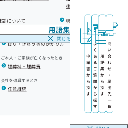
広報）
健康づくりコラム
後の健康保険）について
療養費
閉じる
健診について
特定保健指導について
海外で急な病気にかかり治療を受けたとき
用語集
海外療養費
報の提供につい
洩
閉じる
はり・きゅう等のかかり方
よ
問
く
い
にご協力くださ
申
あ
用
合
ご本人・ご家族が亡くなったとき
請
る
語
わ
要因の分析事業
埋葬料・埋葬費
）
書
ご
集
せ
か
質
か
・
会社を退職するとき
ら
問
ら
届
について
探
か
探
出
任意継続
す
ら
す
先
探
一
す
覧
す
る項目を「報告書」として受診者に交付し、また、胃の検査
人に交付したことにより、加入者の要配慮個人情報が漏洩し