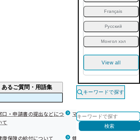
Français
Русский
Монгол хэл
View all
くあるご質問・用語集
キーワードで探す
くあるご質問
窓口・申請書の提出などにつ
医療費が高額になりそう・なったとき
健診を受けた後の健康づくり
マイナ保険証等関連について
いて
限度額適用認定・高額療養費・高額介護合算
検索
について
健康宣言（コラボヘルス）
健康保険の給付について
健康保険任意継続制度（退職
医療費の全額を負担したとき