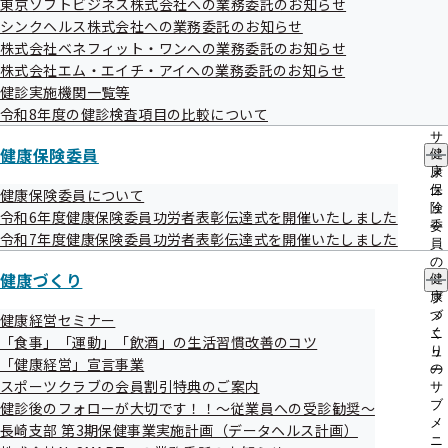
東京ソフトビジネス株式会社への業務委託のお知らせ
出
指
シンクヘルス株式会社への業務委託のお知らせ
先
導
◆◆◆◆　　協会けんぽ長崎支部

一
株式会社ベネフィット・ワンへの業務委託のお知らせ
の
覧
ご
株式会社エム・エイチ・アイへの業務委託のお知らせ
の
◆◆◆　　　　　　　 メールマガジン　第149号

案
健診実施機関一覧等
サ
内
令和8年度の健診検査項目の比較について
ブ
の
◆◆　　　　　　　　　　　　　　　　　　　　　　　　 令和7年9
メ
サ
月25日発行

ニ
健康保険委員
健
ブ
ュ
康
メ
ー
◆＿＿＿＿＿＿＿＿＿＿＿＿＿＿
保
ニ
健康保険委員について
険
ュ
K_Y_O_U_K_A_I_K_E_N_P_O__N_A_G_A_S_A_K_I＿＿＿

令和6年度健康保険委員功労者表彰伝達式を開催いたしました
委
ー
令和7年度健康保険委員功労者表彰伝達式を開催いたしました
員
の
健康づくり
健
サ
康
ブ
こんにちは。協会けんぽ長崎支部です。

づ
メ
健康経営セミナー
く
ニ
「食事」「運動」「飲酒」の生活習慣改善のコツ
り
ュ
「健康経営」宣言事業
の
ー
スポーツクラブの会員割引特典のご案内
まだ暑い日が続きますが、少しずつ秋の気配がしてきましたね。

サ
ブ
健診後のフォローが大切です！！～従業員への受診勧奨～
メ
長崎支部 第3期保健事業実施計画（データヘルス計画）
季節の変わり目は体調を崩しやすい時期です。体調管理をしっかりし
ニ