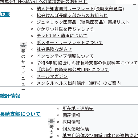
株式会社NｰSMARTへの業務委託のお知らせ
て過ごしましょう。

ュ
納入告知書同封リーフレット(長崎支部通信)
ー
広報
協会けんぽ長崎支部からのお知らせ
ジェネリック医薬品（後発医薬品）実績リスト
かかりつけ医を持ちましょう
それでは協会けんぽ長崎支部　メールマガジン第149号をお届けしま
テレビCM・動画について
す。

ポスター・リーフレットについて
広
社会保険ながさき
報
インセンティブ制度について
の
サ
令和8年度 協会けんぽ長崎支部の保険料率について
――○●○　もくじ　○●○――――――――――――――――

ブ
【広報】長崎支部公式LINEについて
メ
メールマガジン
１．12月4日（木）に毎年好評の健康経営セミナーを開催いたしま
ニ
メンタルヘルス出前講座（無料）のご案内
す！

ュ
ー
統計情報
２．令和7年度被扶養者資格再確認のご協力のお願い

所在地・連絡先
３．はり・きゅう、あんま・マッサージのかかり方

長崎支部について
調達情報
採用情報
長
―――――――――――――――――――――――――――――――――――――――

崎
個人情報保護
支
地方自治体及び関係団体との連携協定
部