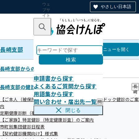
ウェ
やさしい日本語
ブサ
イト
全体
のナ
キーワードで探す
ビ
ゲー
ショ
長崎支部
ン
長崎支部
メニュー
を開く
検索
長崎支部からのお知らせ
申請書から探す
協会けんぽ長崎支部メールマガジ
よくあるご質問から探す
長崎支部の健診・保健指導のご案内
長
用語集から探す
崎
ン 第149号
支
【ご本人（被保険者）】生活習慣病予防健診・人間ドック健診のご案
問い合わせ・届出先一覧
問
部
内
い
の
閉じる
定期健康診断（事業者健診）結果の提供のお願い
合
健
令和07年10月15日

わ
【ご家族】特定健診（特定健康診査）のご案内
診
せ
・
市町別集団健診日程表
・
保
【契約健診機関向け】様式集
届
◆◆◆◆◆――――――――――――――――――――――――――――――

健