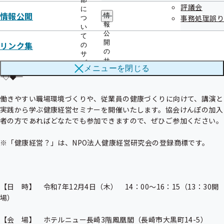
評議会
に
情報公開
情
事務処理誤り
つ
◇◆――――――――――――――――――――――――――――――――――――

報
い
公
て
1：12月4日（木）に毎年好評の健康経営セミナーを開催いたしま
開
リンク集
の
の
す！

サ
サ
ブ
メニューを
閉じる
ブ
メ
――――――――――――――――――――――――――――――――――――◇◆

メ
ニ
ニ
ュ
ュ
働きやすい職場環境づくりや、従業員の健康づくりに向けて、講演と
ー
ー
実践から学ぶ健康経営セミナーを開催いたします。協会けんぽの加入
者の方であればどなたでも参加できますので、ぜひご参加ください。

※「健康経営？」は、NPO法人健康経営研究会の登録商標です。

【日　時】　令和7年12月4日（木）　14：00～16：15（13：30開
場）

【会　場】　ホテルニュー長崎3階鳳凰閣（長崎市大黒町14-5）
