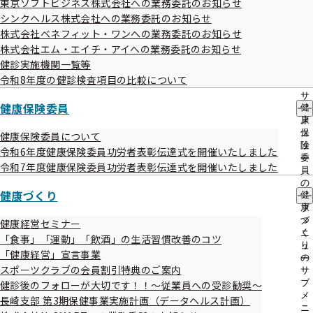
東京ソフトビジネス株式会社への業務委託のお知らせ
出
指
——————————————————————————————

シンクヘルス株式会社への業務委託のお知らせ
先
導
◆◆◆◆　　協会けんぽ長崎支部

一
株式会社ベネフィット・ワンへの業務委託のお知らせ
の
◆◆◆　　　　　　　 メールマガジン　第143号

覧
ご
株式会社エム・エイチ・アイへの業務委託のお知らせ
の
◆◆　　　　　　　　　　　　　　　　　　　　　　　　 令和7年3
案
健診実施機関一覧等
サ
月25日発行

内
令和8年度の健診検査項目の比較について
ブ
の
◆＿＿＿＿＿＿＿＿＿＿＿＿＿＿
メ
サ
K_Y_O_U_K_A_I_K_E_N_P_O__N_A_G_A_S_A_K_I＿＿＿

ニ
健康保険委員
健
ブ
ュ
康
メ
ー
こんにちは。協会けんぽ長崎支部です。

保
ニ
健康保険委員について
険
ュ
令和6年度健康保険委員功労者表彰伝達式を開催いたしました
委
ー
だんだんと春の陽気を感じる季節となりましたね。

令和7年度健康保険委員功労者表彰伝達式を開催いたしました
員
この時期は新年度に向けた準備で忙しい日々をお過ごしの方も多いか
の
健康づくり
と思います。

健
サ
康
ブ
環境の変化、季節の変わり目が重なる時期ですので、体調管理には気
づ
メ
健康経営セミナー
を付けましょう！

く
ニ
「食事」「運動」「飲酒」の生活習慣改善のコツ
り
ュ
「健康経営」宣言事業
それでは協会けんぽ長崎支部　メールマガジン第143号をお届けしま
の
ー
スポーツクラブの会員割引特典のご案内
す。

サ
ブ
健診後のフォローが大切です！！～従業員への受診勧奨～
メ
長崎支部 第3期保健事業実施計画（データヘルス計画）
ニ