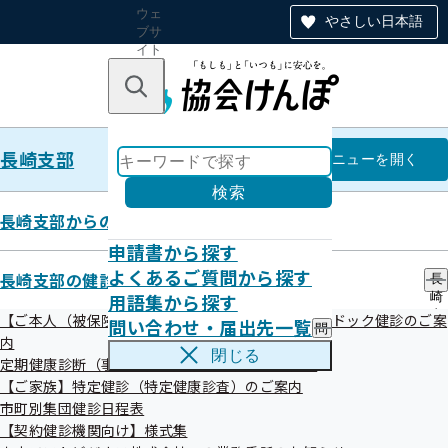
ウェ
やさしい日本語
ブサ
イト
全体
のナ
キーワードで探す
ビ
ゲー
ショ
長崎支部
ン
長崎支部
メニュー
を開く
検索
長崎支部からのお知らせ
申請書から探す
協会けんぽ長崎支部メールマガジ
よくあるご質問から探す
長崎支部の健診・保健指導のご案内
長
用語集から探す
崎
ン 第143号
支
【ご本人（被保険者）】生活習慣病予防健診・人間ドック健診のご案
問い合わせ・届出先一覧
問
部
内
い
の
閉じる
定期健康診断（事業者健診）結果の提供のお願い
合
健
令和07年04月15日

わ
【ご家族】特定健診（特定健康診査）のご案内
診
せ
・
市町別集団健診日程表
・
保
【契約健診機関向け】様式集
届
◆◆◆◆◆
健