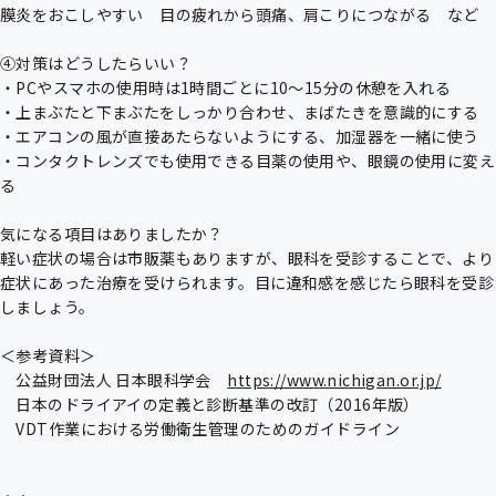
膜炎をおこしやすい　目の疲れから頭痛、肩こりにつながる　など

④対策はどうしたらいい？

・PCやスマホの使用時は1時間ごとに10〜15分の休憩を入れる

・上まぶたと下まぶたをしっかり合わせ、まばたきを意識的にする

・エアコンの風が直接あたらないようにする、加湿器を一緒に使う

・コンタクトレンズでも使用できる目薬の使用や、眼鏡の使用に変え
る

気になる項目はありましたか？

軽い症状の場合は市販薬もありますが、眼科を受診することで、より
症状にあった治療を受けられます。目に違和感を感じたら眼科を受診
しましょう。

＜参考資料＞

　公益財団法人 日本眼科学会　
https://www.nichigan.or.jp/
　日本のドライアイの定義と診断基準の改訂（2016年版）

　VDT作業における労働衛生管理のためのガイドライン
