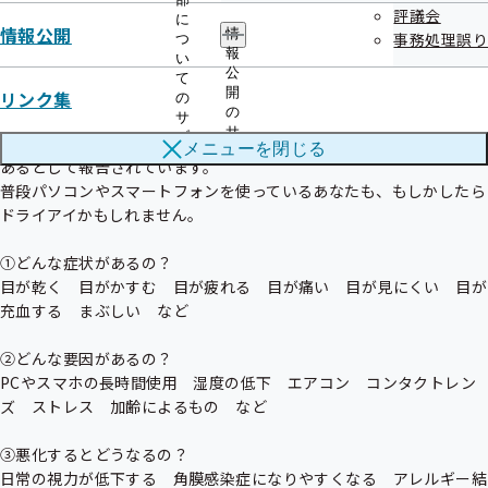
評議会
に
ドライアイ簡単チェックとして、10秒以上目を開けていられなけれ
情報公開
情
事務処理誤り
つ
ば、ドライアイの可能性があるといわれています。

報
い
ドライアイとは、目の表面を覆い、保護する役割となっている涙のバ
公
て
ランスが崩れて不快感や見えにくさを引き起こす目の病気です。

開
リンク集
の
の
日本では約2200万人の患者さんがいて、過去のオフィスワーカーを
サ
サ
ブ
対象とした研究では、全体の60％以上がドライアイか、その疑いが
メニューを
閉じる
ブ
メ
あるとして報告されています。

メ
ニ
普段パソコンやスマートフォンを使っているあなたも、もしかしたら
ニ
ュ
ュ
ドライアイかもしれません。

ー
ー
①どんな症状があるの？

目が乾く　目がかすむ　目が疲れる　目が痛い　目が見にくい　目が
充血する　まぶしい　など

②どんな要因があるの？

PCやスマホの長時間使用　湿度の低下　エアコン　コンタクトレン
ズ　ストレス　加齢によるもの　など

③悪化するとどうなるの？

日常の視力が低下する　角膜感染症になりやすくなる　アレルギー結