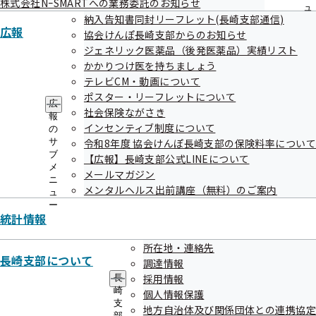
株式会社NｰSMARTへの業務委託のお知らせ
——○●○　もくじ　○●○————————————————

ュ
納入告知書同封リーフレット(長崎支部通信)
１．保健師・管理栄養士コラム「あなたの目は働きすぎていません
ー
広報
協会けんぽ長崎支部からのお知らせ
か」

ジェネリック医薬品（後発医薬品）実績リスト
２．退職時の健康保険証等の回収にご協力をお願いします

かかりつけ医を持ちましょう
３．退職後の健康保険について

テレビCM・動画について
４．長崎支部作成の広報動画をぜひご覧ください！

ポスター・リーフレットについて
———————————————————————————————
広
社会保険ながさき
————————

報
インセンティブ制度について
の
サ
令和8年度 協会けんぽ長崎支部の保険料率について
◇◆
ブ
【広報】長崎支部公式LINEについて
———————————————————————————————
メ
メールマガジン
—————

ニ
メンタルヘルス出前講座（無料）のご案内
1：保健師・管理栄養士コラム『あなたの目は働きすぎていません
ュ
か』

ー
統計情報
———————————————————————————————
—————◇◆

所在地・連絡先
今回は現代人のお悩み「ドライアイ」についてお伝えします！

長崎支部について
調達情報
皆さんは自分のまばたきの回数を数えたことがありますか？

採用情報
長
人間は1分間に約20回のまばたきをするそうです。ところが、パソコ
崎
個人情報保護
ンやスマホを見ることで、まばたきが1/3に減るといわれ、目の渇き
支
地方自治体及び関係団体との連携協定
を感じる原因にもなります。

部