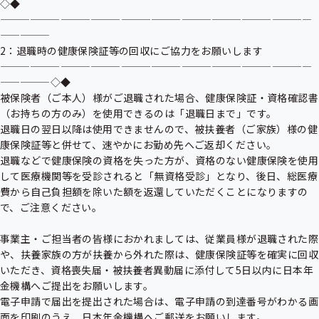
◇◆
———————————————————————————————
—————

2：退職時の健康保険証等の回収にご協力をお願いします

———————————————————————————————
—————◇◆

被保険者（ご本人）様がご退職された場合、健康保険証・資格確認書
（お持ちの方のみ）を使用できるのは「退職日まで」です。

退職日の翌日以降は使用できませんので、被扶養者（ご家族）様の健
康保険証等と併せて、速やかにお勤め先へご返却ください。

退職などで健康保険の資格を失った方が、資格のない健康保険を使用
して医療機関等を受診されると「無資格受診」となり、後日、総医療
費から自己負担額を除いた額を返還していただくことになりますの
で、ご注意ください。

事業主・ご担当者の皆様におかれましては、従業員様が退職された際
や、扶養家族の方が扶養から外れた際は、健康保険証等を確実に回収
いただき、資格喪失届・被扶養者異動届に添付して5日以内に日本年
金機構へご提出をお願いします。

電子申請で届出を提出された場合は、電子申請の到達番号がわかる画
面を印刷のうえ、日本年金機構へご郵送をお願いします。
