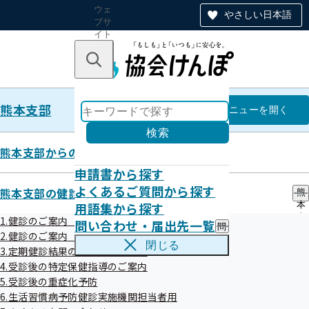
ウェ
やさしい日本語
ブサ
イト
全体
のナ
キーワードで探す
ビ
ゲー
ショ
熊本支部
ン
熊本支部
メニュー
を開く
検索
熊本支部からのお知らせ
申請書から探す
令和7年11月20日配信
よくあるご質問から探す
熊本支部の健診・保健指導のご案内
熊
用語集から探す
本
支
1.健診のご案内（ご本人）
問い合わせ・届出先一覧
問
部
◆協会けんぽ熊本支部　メールマガジン

2.健診のご案内（ご家族）健診のご案内（ご家族）
い
の
閉じる
Vol.２６８　２０２５　１１．２０

3.定期健診結果のご提供のお願い
合
健
わ
4.受診後の特定保健指導のご案内
診
せ
こんにちは、協会けんぽ熊本支部メールマガジンです。

・
5.受診後の重症化予防
・
保
6.生活習慣病予防健診実施機関担当者用
届
健
[メールマガジンの配信は毎月２０日頃の平日となります。]
