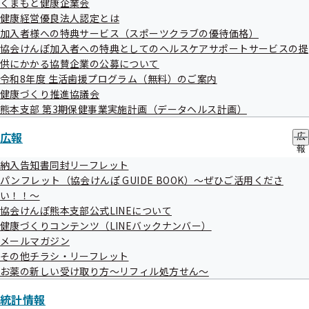
ブ
くまもと健康企業会
インで各種申請手続きが可能となりますので、ぜひ「電子申請サービ
ュ
メ
健康経営優良法人認定とは
ー
ス」をご利用ください！

ニ
加入者様への特典サービス（スポーツクラブの優待価格）
ュ
協会けんぽ加入者への特典としてのヘルスケアサポートサービスの提
ー
供にかかる協賛企業の公募について
/electronic_application/covered_applications/
令和8年度 生活歯援プログラム（無料）のご案内
健康づくり推進協議会
/electronic_application/
熊本支部 第3期保健事業実施計画（データヘルス計画）
□──────────────────────────────
広報
広
─────

報
２．【12/12が提出期限です！】「被扶養者状況リスト」のご提出の
の
納入告知書同封リーフレット
サ
お願い

パンフレット（協会けんぽ GUIDE BOOK）～ぜひご活用くださ
ブ
□──────────────────────────────
い！！～
メ
─────

協会けんぽ熊本支部公式LINEについて
ニ
協会けんぽでは、保険給付の適正化を目的に、健康保険の被扶養者と
ュ
健康づくりコンテンツ（LINEバックナンバー）
なっている方が現在もその状況にあるかを確認するため、毎年度、被
ー
メールマガジン
扶養者資格の再確認を実施しています。

その他チラシ・リーフレット
被扶養者資格の再確認は、加入者の皆様の保険料負担の軽減につなが
お薬の新しい受け取り方～リフィル処方せん～
る大切な確認となりますので、「被扶養者状況リスト」が届いた事業
主の皆様は、「リスト」のご提出にご協力をお願いいたします。

統計情報