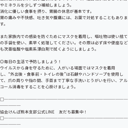
やミネラルを少しずつ補給しましょう。

消化に優しい食事を摂り、胃腸の休息が基本です。

胃の痛みや不快感、吐き気や腹痛には、お薬で対処することもありま
す。

また家族内での感染を防ぐためにマスクを着用し、嘔吐物は使い捨て
の手袋を使い、素早く処理してください。その際は必ず床や便座など
も次亜塩酸や塩素系漂白剤で拭くようにしましょう。

◎毎日の生活で予防しましょう！

ウイルスから身を守るために、人がいる場面ではマスクを着用
し、“外出後・食事前・トイレの後”は石鹸やハンドソープを使用し
て、爪の周りや指の間、手首まで丁寧な手洗いとうがいを行い、アル
コール消毒をすることを心掛けましょう。

□──────────────────────────────
─────

協会けんぽ熊本支部公式LINE　友だち募集中！

□──────────────────────────────
─────
