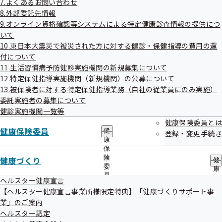
7.よくあるお問い合わせ
出
指
★・‥…
8.外部委託先情報
先
導
━━━━━━━━━━━━━━━━━━━━━━━━━━━…‥・★

一
9.オンライン資格確認等システムによる特定健康診査情報の提供につ
の
覧
【もくじ】

ご
いて
の
案
１.  令和８年１月13日より「電子申請サービス」が始まります！

10.東日本大震災で被災された方に対する健診・保健指導の費用の還
サ
内
２． 【12/12が提出期限です！】「被扶養者状況リスト」のご提出の
付について
ブ
の
お願い

メ
11.生活習慣病予防健診実施機関の新規募集について
サ
ニ
３.  定期健康診断結果（写し）の提供にご協力お願いします！

ブ
12.特定保健指導実施機関（新規機関）の公募について
ュ
４.  保健師・管理栄養士からのお知らせ

メ
13.被保険者に対する特定保健指導業務（自社の従業員にのみ実施）
ー
ニ
★・‥…
委託実施者の募集について
ュ
━━━━━━━━━━━━━━━━━━━━━━━━━━━…‥・★

健診実施機関一覧等
ー
健康保険委員とは
健康保険委員
□──────────────────────────────
健
登録・変更手続き
康
────

保
１. 令和８年１月13日より「電子申請サービス」が始まります！

険
健康づくり
健
□──────────────────────────────
委
康
────

員
づ
ヘルスター健康宣言
協会けんぽにおいて、これまで「紙」の申請書によって行われている
の
く
【ヘルスター健康宣言事業所様限定特典】「健康づくりサポート事
サ
各種手続きについて、パソコン、スマートフォンを利用して申請する
り
業」のご案内
ブ
の
ことができる「電子申請サービス」が令和８年１月13日よりスター
メ
ヘルスター認定
サ
トします。「郵送すること」の手間・時間・費用をかけずに、オンラ
ニ