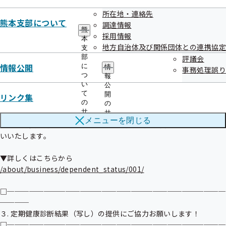
＜送付時期＞

所在地・連絡先
熊本支部について
対象者がおられる事業所様に、11月６日より事業主様宛てで送付し
調達情報
熊
ております。

採用情報
本
地方自治体及び関係団体との連携協定
支
＜再確認の対象となる被扶養者＞

部
評議会
情報公開
に
情
今年度は、扶養解除の可能性の高い対象者に絞って確認業務を実施し
事務処理誤り
つ
報
ます。

い
公
て
開
リンク集
＜提出期限＞

の
の
サ
令和７年12月12日（金）必着

サ
メニューを
閉じる
ブ
ブ
※提出期限を過ぎた場合であっても、確認が完了次第、ご提出をお願
メ
メ
いいたします。

ニ
ニ
ュ
ュ
ー
ー
/about/business/dependent_status/001/
□──────────────────────────────
────

３. 定期健康診断結果（写し）の提供にご協力お願いします！

□──────────────────────────────