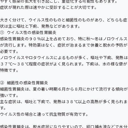
やすく感染の拡大を引き起こし、重症化する可能性もあります。

症状が現れた際は速やかに受診することが大切です。

大きく分けて、ウイルス性のものと細菌性のものがあり、どちらも症
状は主に嘔吐と下痢、発熱などがあります。

①	ウイルス性の感染性胃腸炎

感染性胃腸炎の９０％以上を占めており、特に秋～冬はノロウイルス
が流行します。特効薬はなく、症状が治まるまで休養と脱水の予防が
必要です。

ノロウイルスやロタウイルスによるものが多く、嘔吐や下痢、発熱は
３７℃～３８℃程度の症状がよく見られます。下痢は、水の様な便が
特徴です。

②	細菌性の感染性胃腸炎

細菌性胃腸炎は、夏の暑い時期６月から８月にかけて流行する傾向が
強いです。

主な症状は、嘔吐と下痢で、発熱は３８℃以上の高熱が多く見られま
す。

ウイルス性の場合と違って抗生物質が有効です。

感染性胃腸炎は、脱水症状になりやすいので、経口補水液などで水分