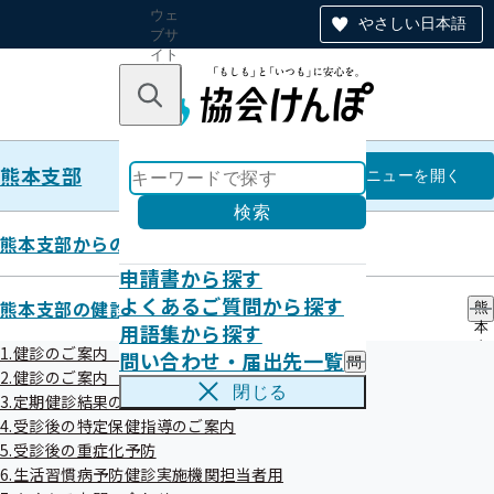
ウェ
やさしい日本語
ブサ
イト
全体
のナ
キーワードで探す
ビ
ゲー
ショ
熊本支部
ン
熊本支部
メニュー
を開く
検索
熊本支部からのお知らせ
申請書から探す
令和7年8月25日配信
よくあるご質問から探す
熊本支部の健診・保健指導のご案内
熊
用語集から探す
本
支
1.健診のご案内（ご本人）
問い合わせ・届出先一覧
問
部
◆協会けんぽ熊本支部　メールマガジン　

2.健診のご案内（ご家族）健診のご案内（ご家族）
い
の
閉じる
Vol.２６５　２０２５　８．２５

3.定期健診結果のご提供のお願い
合
健
わ
4.受診後の特定保健指導のご案内
診
せ
こんにちは、協会けんぽ熊本支部メールマガジンです。

・
5.受診後の重症化予防
・
保
6.生活習慣病予防健診実施機関担当者用
届
健
[メールマガジンの配信は毎月２０日頃の平日となります。]
