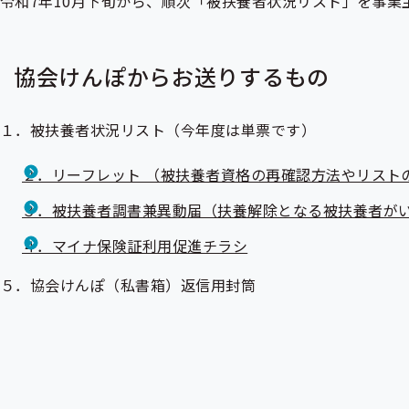
令和7年10月下旬から、順次「被扶養者状況リスト」を事業
協会けんぽからお送りするもの
１．被扶養者状況リスト（今年度は単票です）
２．リーフレット （被扶養者資格の再確認方法やリスト
３．被扶養者調書兼異動届（扶養解除となる被扶養者が
４．マイナ保険証利用促進チラシ
５．協会けんぽ（私書箱）返信用封筒