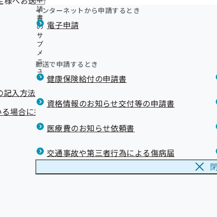
主様へお送りいたします。
申
インターネットから申請するとき
請
書
電子申請
の
サ
ブ
メ
ニ
郵送で申請するとき
ュ
健康保険給付の申請書
ー
の記入方法等についてのご案内）
資格情報のお知らせ交付等の申請書
いる場合に提出が必要です）
医療費のお知らせ依頼書
交通事故や第三者行為による傷病届