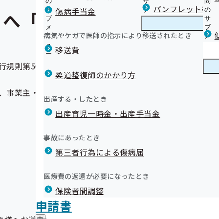
の
サ
問
パンフレット等（
傷病手当金
サ
ブ
の
へ「令和7年度被扶養者資
ブ
メ
サ
メ
ニ
ブ
病気やケガで医師の指示により移送されたとき
ニ
ュ
メ
ュ
ー
ニ
移送費
ー
ュ
ー
行規則第50条に基づき、健康保険の被扶養者となっている方
柔道整復師のかかり方
、事業主・被保険者のみなさまの保険料負担の軽減につなが
出産する・したとき
出産育児一時金・出産手当金
事故にあったとき
第三者行為による傷病届
医療費の返還が必要になったとき
保険者間調整
申請書