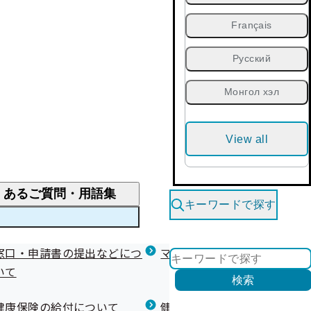
Français
Русский
Монгол хэл
View all
くあるご質問・用語集
キーワードで探す
くあるご質問
窓口・申請書の提出などにつ
医療費が高額になりそう・なったとき
健診を受けた後の健康づくり
マイナ保険証等関連について
いて
限度額適用認定・高額療養費・高額介護合算
検索
について
健康宣言（コラボヘルス）
健康保険の給付について
健康保険任意継続制度（退職
医療費の全額を負担したとき