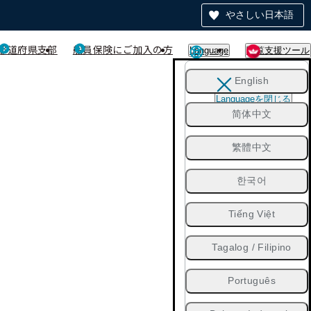
やさしい日本語
都道府県支部
船員保険にご加入の方
Language
閲覧支援ツール
English
Languageを閉じる
简体中文
繁體中文
한국어
Tiếng Việt
Tagalog / Filipino
Português