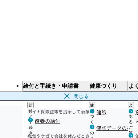
給付と手続き・申請書
健康づくり
よ
給付と手続き
健康づくり
よ
閉じる
給
健
よ
マイナ保険証等を提示して治療を受けるとき
付
康
健診
く
と
づ
あ
療養の給付
手
く
る
健診データの提供
続
り
ご
き
の
質
病気やケガで会社を休んだとき