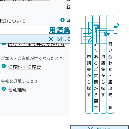
広報）
健康づくりコラム
後の健康保険）について
療養費
格の再確認について」
閉じる
健診について
特定保健指導について
海外で急な病気にかかり治療を受けたとき
用語集
海外療養費
が、現在もその状況にあるかを確認させていただくため、毎
閉じる
はり・きゅう等のかかり方
よ
問
く
い
る大切な確認となりますので、お忙しいところ誠に恐縮です
申
あ
用
合
ご本人・ご家族が亡くなったとき
請
る
語
わ
埋葬料・埋葬費
書
ご
集
せ
か
質
か
・
会社を退職するとき
ら
問
ら
届
探
か
探
出
任意継続
す
ら
す
先
探
一
す
覧