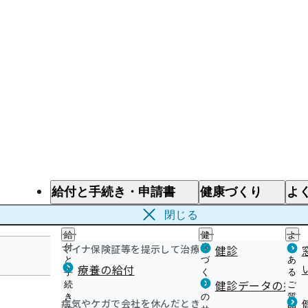
給付と手続き・申請書
健康づくり
よ
給付と手続き
健康づくり
よ
閉じる
給
健
よ
マイナ保険証等を提示して治療を受けるとき
付
康
健診
く
と
づ
あ
療養の給付
手
く
る
宮城支部
健診データの提供
続
り
ご
き
の
質
病気やケガで会社を休んだとき