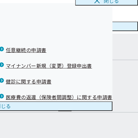
閉じる
まへ)
支部は21位と
メニューを
閉じる
康保険証）を使
在地
任意継続の申請書
て）
について【事業
マイナンバー新規（変更）登録申出書
健診に関する申請書
健康づくり
お知らせ
医療費の返還（保険者間調整）に関する申請書
閉じる
用語集