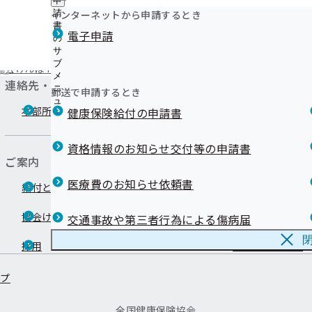
申
《禁煙》禁煙外来における禁煙治療
ュ
つ
公
インターネットから申請するとき
請
ー
《禁煙》禁煙支援薬局における禁煙支援
い
開
リンク集
書
電子申請
て
《情報提供サービス》申請方法及び注意点(事業所の皆さ
の
の
の
《インセンティブ制度》令和6年度実績の結果発表～宮城
サ
サ
サ
ブ
ブ
なりました～
協会けんぽTOP
都道府県支部
宮城支部
健康保険委員
ブ
メ
メ
《ジェネリック医薬品（後発医薬品）》実績リスト
連絡先・アクセス
メ
ニ
ニ
郵送で申請するとき
《負傷原因照会》ケガでマイナ保険証（資格確認書・健
ニ
ュ
ュ
ュ
本部所在地
都道府県支部所
用した場合の負傷原因照会について
健康保険給付の申請書
ー
ー
ー
《退職》会社を退職するとき（健康保険任意継続につい
《退職》退職後の資格確認書（健康保険証）の取り扱い
資格情報のお知らせ交付等の申請書
所の担当者様・退職する予定の方へ】
ご案内
《保険料》賞与支給時の健康保険料額の計算について
医療費のお知らせ依頼書
給付と手続き
申請書
資格確認書（健康保険証）記号番号変換
メールマガジン
協会けんぽについて
情報公開
交通事故や第三者行為による傷病届
採用
よくあるご質問
ップ
全国健康保険協会