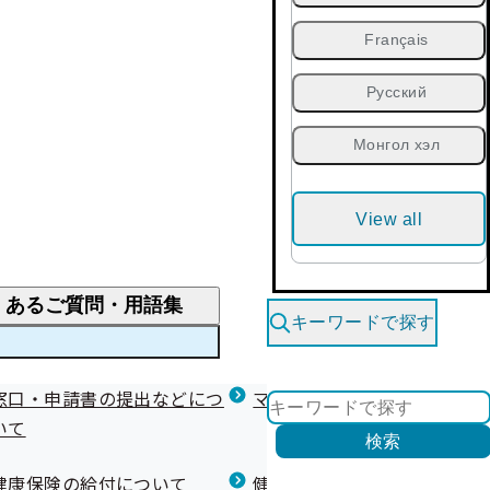
Français
Русский
Монгол хэл
View all
くあるご質問・用語集
キーワードで探す
くあるご質問
窓口・申請書の提出などにつ
医療費が高額になりそう・なったとき
健診を受けた後の健康づくり
マイナ保険証等関連について
いて
限度額適用認定・高額療養費・高額介護合算
検索
について
健康宣言（コラボヘルス）
健康保険の給付について
健康保険任意継続制度（退職
医療費の全額を負担したとき