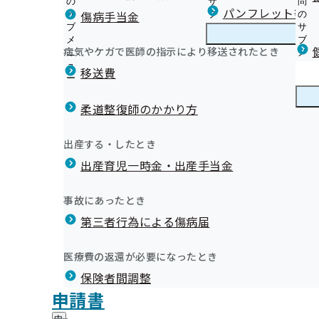
の
サ
問
宮城支部からのお知らせ
パンフレット等（
傷病手当金
サ
ブ
の
ブ
メ
サ
生活習慣病予防健診とは
メ
ニ
ブ
病気やケガで医師の指示により移送されたとき
宮城支部の健診・保健指導のご案内
ニ
ュ
宮
メ
健診車による集合健診
健康保険委員
ュ
ー
城
ニ
移送費
健診結果をご提供ください
ー
支
ュ
健康保険委員の概要、各種手続きについて
特定健康診査とは
部
ー
健康保険委員
健
令和6年度 健康保険委員研修会について
受診券（セット券）を失くされた方
の
柔道整復師のかかり方
康
健康保険委員募集要領
健
健診結果をご提供ください（被扶養者）
保
1. 【事業所様向け】健康づくりサービス
令和7年度 健康保険委員研修会について
診
保健指導とは（被保険者）
険
健康づくり
健
2. 【加入者（被保険者・被扶養者）様向け】健康づくり
出産する・したとき
・
委
重症化予防事業
康
宮城支部 第3期保健事業実施計画（データヘルス計画）
健康保険委員の概要、各種手続きに
保
員
出産育児一時金・出産手当金
づ
重症化予防事業の外部委託を実施しています
《広報》月刊協会けんぽみやぎ(納入告知書同封リーフレ
健
睡眠習慣等に関するアンケート調査の集計結果について
の
ついて
く
広報
広
特定保健指導業務の外部委託を実施しています
《広報》 宮城支部の各種広報誌
指
サ
「あなたへの睡眠アドバイス」シートを作成しました！
り
報
導
特定保健指導継続的支援業務の外部委託を実施していま
《広報》よくお電話いただく内容を解決！宮城支部のQ&
ブ
事故にあったとき
の
健康づくりポスターのご案内
の
の
メ
東日本大震災で被災された皆様へ 健診費用が還付されま
《広報》協会けんぽ宮城支部公式LINEについて
サ
ダブルケアに関するアンケート調査の実施について
サ
統計情報
第三者行為による傷病届
ご
ニ
ブ
オンライン資格確認等システムによる保険者からの特定
《広報》上手な医療のかかり方
ブ
案
ュ
メ
提供にかかる不同意申請について
メ
《広報》手軽に楽しく！健康ACTION
内
ー
所在地・連絡先
ニ
医療費の返還が必要になったとき
ニ
の
定期健康診断結果データの取得勧奨業務委託について
《申請》各種申請書の「記入の注意点」・「提出先」に
宮城支部について
健康保険委員募集要領
宮
調達情報
ュ
ュ
サ
生活習慣病予防健診・特定保健指導実施機関の新規募集
《申請》申請書の書き方動画
保険者間調整
城
ー
採用情報
ー
ブ
支
被扶養者（加入者のご家族）向け
《申請》開示請求（保有個人情報）について
評議会
申請書
個人情報保護
メ
部
情報公開
情
健診実施機関一覧等
《申請》開示請求（診療報酬明細書）について
事務処理誤り
ニ
地方自治体及び関係団体との連携協定
に
報