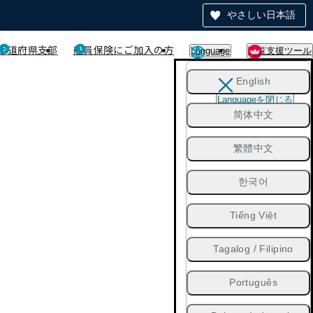
やさしい日本語
都道府県支部
船員保険にご加入の方
Language
閲覧支援ツール
English
Languageを閉じる
简体中文
繁體中文
한국어
Tiếng Việt
Tagalog / Filipino
Português