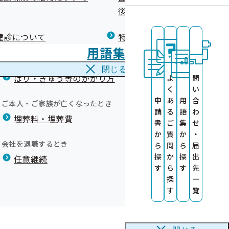
広報）
健康づくりコラム
後の健康保険）について
療養費
閉じる
健診について
特定保健指導について
海外で急な病気にかかり治療を受けたとき
用語集
海外療養費
閉じる
はり・きゅう等のかかり方
よ
問
く
い
申
あ
用
合
サービス
ご本人・ご家族が亡くなったとき
請
る
語
わ
令和6年度 健康保険委員研修会につ
埋葬料・埋葬費
ット)
書
ご
集
せ
いて
か
質
か
・
す
A
会社を退職するとき
ら
問
ら
届
す
探
か
探
出
任意継続
健康診査情報の
す
ら
す
先
探
一
令和7年度 健康保険委員研修会につ
ついて
す
覧
いて