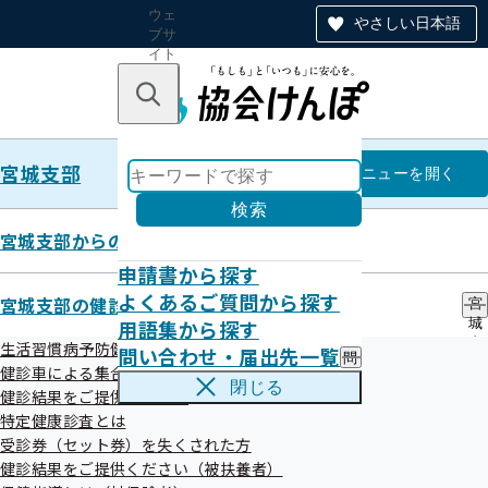
ウェ
やさしい日本語
ブサ
イト
全体
のナ
キーワードで探す
ビ
ゲー
ショ
宮城支部
ン
宮城支部
メニュー
を開く
検索
宮城支部からのお知らせ
申請書から探す
宮城支部
よくあるご質問から探す
宮城支部の健診・保健指導のご案内
宮
用語集から探す
城
特定健診実施機関一覧（ご家族さ
支
生活習慣病予防健診とは
問い合わせ・届出先一覧
問
部
ま）
健診車による集合健診
い
の
閉じる
健診結果をご提供ください
合
健
わ
特定健康診査とは
診
せ
・
受診券（セット券）を失くされた方
・
保
健診結果をご提供ください（被扶養者）
絞り込みメニュー
届
健