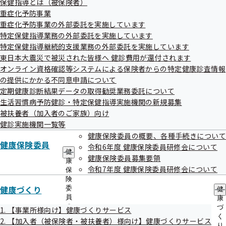
保健指導とは（被保険者）
出
指
重症化予防事業
先
導
一
重症化予防事業の外部委託を実施しています
の
覧
ご
特定保健指導業務の外部委託を実施しています
の
案
特定保健指導継続的支援業務の外部委託を実施しています
検索結果
626件
サ
内
東日本大震災で被災された皆様へ 健診費用が還付されます
ブ
の
1件 - 20件表示
1件から20件目を表示しています
メ
オンライン資格確認等システムによる保険者からの特定健康診査情報
サ
ニ
ブ
の提供にかかる不同意申請について
ュ
〇＝対応可 ×＝対応不可
メ
定期健康診断結果データの取得勧奨業務委託について
ー
ニ
生活習慣病予防健診・特定保健指導実施機関の新規募集
ュ
健診実施機関情報
健診項目
被扶養者（加入者のご家族）向け
ー
仙台市青葉区
健診実施機関一覧等
宮城県成人病予防協会 中央診療所
健康保険委員の概要、各種手続きについて
健診項目は
健康保険委員
令和6年度 健康保険委員研修会について
こちら
健
住所
宮城県仙台市青葉区中央1-3-1 AER12階
健康保険委員募集要領
康
電話番号
022-375-7113
令和7年度 健康保険委員研修会について
保
仙台市青葉区
険
健康づくり
委
健
宮城県予防医学協会
健診項目は
員
康
の
づ
こちら
1. 【事業所様向け】健康づくりサービス
住所
宮城県青葉区上杉1-6-6 イースタンビル5F
サ
く
2. 【加入者（被保険者・被扶養者）様向け】健康づくりサービス
ブ
り