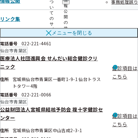
情報公開
情
事務処理誤り
つ
仙台市青葉区
報
い
公
公益財団法人宮城県結核予防会 健康相談所 興
て
開
リンク集
の
健診項目は
生館
の
サ
こちら
サ
ブ
メニューを
閉じる
ブ
住所
宮城県仙台市青葉区宮町1-1-5
メ
メ
ニ
電話番号
022-221-4461
ニ
ュ
仙台市青葉区
ュ
ー
ー
医療法人社団進興会 せんだい総合健診クリ
ニック
健診項目は
こちら
住所
宮城県仙台市青葉区一番町1-9-1 仙台トラス
トタワー4階
電話番号
022-221-0066
仙台市青葉区
公益財団法人宮城県結核予防会 複十字健診セ
健診項目は
ンター
こちら
住所
宮城県仙台市青葉区中山吉成2-3-1