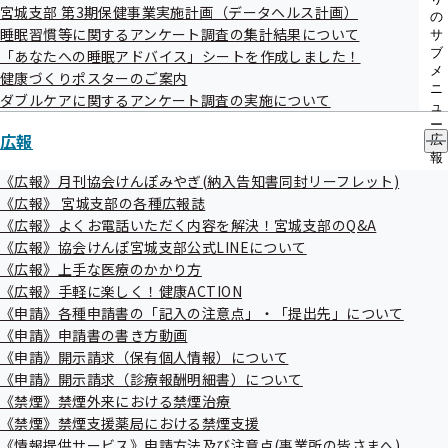
なっております。
宮城支部 第3期保健事業実施計画（データヘルス計画）
メ
の
睡眠習慣等に関するアンケート調査の集計結果について
ニ
サ
毎事業年度の事業計画並びに予算及び決算のうち当該
ュ
ブ
「あなたへの睡眠アドバイス」シートを作成しました！
支部にかかる事項
ー
メ
健康づくりポスターのご案内
ニ
当該支部の都道府県単位保険料率の変更にかかる事項
ダブルケアに関するアンケート調査の実施について
ュ
その他当該支部の業務に関する重要事項
ー
広報
広
報
の
《広報》月刊協会けんぽみやぎ(納入告知書同封リーフレット)
サ
評議員
《広報》 宮城支部の各種広報誌
ブ
《広報》よくお電話いただく内容を解決！宮城支部のQ&A
メ
《広報》協会けんぽ宮城支部公式LINEについて
ニ
宮城支部の評議員は、定款の定めに基づき、宮城県に所在す
ュ
《広報》上手な医療のかかり方
る適用事業所の事業主・被保険者・学識経験を有する者から
ー
《広報》手軽に楽しく！健康ACTION
各同数を委嘱して9名で構成することとしております。
《申請》各種申請書の「記入の注意点」・「提出先」について
《申請》申請書の書き方動画
《申請》開示請求（保有個人情報）について
宮城支部評議会 評議員名簿
《申請》開示請求（診療報酬明細書）について
《禁煙》禁煙外来における禁煙治療
《禁煙》禁煙支援薬局における禁煙支援
《情報提供サービス》申請方法及び注意点(事業所の皆さまへ)