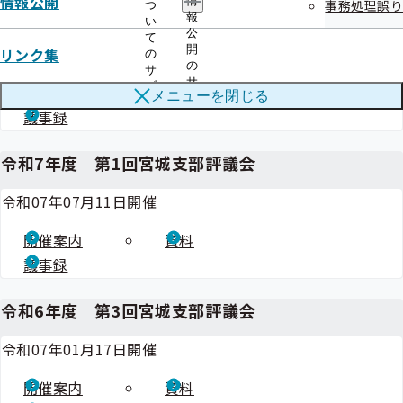
情報公開
情
事務処理誤り
つ
令和7年度 第2回宮城支部評議会
報
い
公
て
開
令和07年10月24日開催
リンク集
の
の
サ
サ
ブ
開催案内
資料
メニューを
閉じる
ブ
メ
議事録
メ
ニ
ニ
ュ
ュ
ー
令和7年度 第1回宮城支部評議会
ー
令和07年07月11日開催
開催案内
資料
議事録
令和6年度 第3回宮城支部評議会
令和07年01月17日開催
開催案内
資料