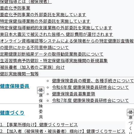
保健指導とは（被保険者）
出
指
重症化予防事業
先
最新5件
導
一
重症化予防事業の外部委託を実施しています
の
覧
アーカイブ
ご
特定保健指導業務の外部委託を実施しています
の
案
特定保健指導継続的支援業務の外部委託を実施しています
サ
内
東日本大震災で被災された皆様へ 健診費用が還付されます
ブ
の
メ
オンライン資格確認等システムによる保険者からの特定健康診査情報
サ
ニ
ブ
の提供にかかる不同意申請について
ュ
メ
定期健康診断結果データの取得勧奨業務委託について
ー
ニ
生活習慣病予防健診・特定保健指導実施機関の新規募集
ュ
評議会・評議員とは
被扶養者（加入者のご家族）向け
ー
健診実施機関一覧等
健康保険委員の概要、各種手続きについて
健康保険委員
令和6年度 健康保険委員研修会について
健
評議会
健康保険委員募集要領
康
令和7年度 健康保険委員研修会について
保
険
全国健康保険協会では、都道府県ごとの実情に応じた業務の
健康づくり
委
健
適正な運営に資するため、各支部に評議会を設け、次のよう
員
康
の
づ
1. 【事業所様向け】健康づくりサービス
な事項について、評議員の方々からご意見をうかがうことと
サ
く
2. 【加入者（被保険者・被扶養者）様向け】健康づくりサービス
ブ
り