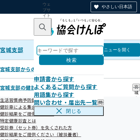
ウェ
やさしい日本語
ブサ
イト
全体
のナ
キーワードで探す
ビ
ゲー
ショ
宮城支部
ン
宮城支部
メニュー
を開く
検索
宮城支部からのお知らせ
申請書から探す
評議会
よくあるご質問から探す
宮城支部の健診・保健指導のご案内
宮
用語集から探す
城
支
生活習慣病予防健診とは
問い合わせ・届出先一覧
問
部
健診車による集合健診
い
の
閉じる
健診結果をご提供ください
合
健
わ
目次
特定健康診査とは
診
せ
・
受診券（セット券）を失くされた方
・
保
健診結果をご提供ください（被扶養者）
評議会・評議員とは
届
健