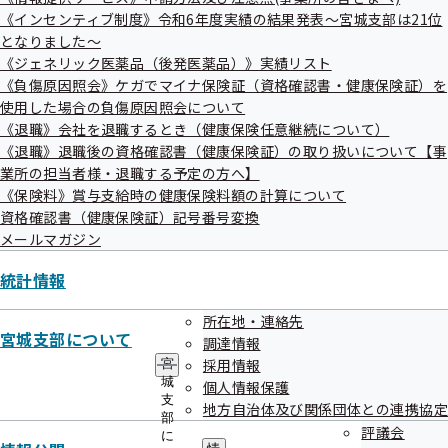
《インセンティブ制度》令和6年度実績の結果発表～宮城支部は21位
となりました～
《ジェネリック医薬品（後発医薬品）》実績リスト
最新5件
《負傷原因照会》ケガでマイナ保険証（資格確認書・健康保険証）を
使用した場合の負傷原因照会について
《退職》会社を退職するとき（健康保険任意継続について）
令和8年度 第1回宮城支部評議会
《退職》退職後の資格確認書（健康保険証）の取り扱いについて【事
業所の担当者様・退職する予定の方へ】
令和08年07月22日開催
《保険料》賞与支給時の健康保険料額の計算について
資格確認書（健康保険証）記号番号変換
開催案内
資料
メールマガジン
議事録
統計情報
令和7年度 第3回宮城支部評議会
所在地・連絡先
宮城支部について
令和08年01月16日開催
調達情報
採用情報
宮
城
開催案内
資料
個人情報保護
支
地方自治体及び関係団体との連携協定
議事録
部
評議会
に