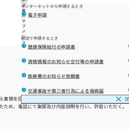
申
ー
おっしょい！！健康情報
ュ
採用情報
ー
支
インターネットから申請するとき
請
福岡支部では、業務の一部を外部委託しています
評議会
ー
個人情報保護
部
情報公開
書
情
協会けんぽGUIDE BOOK
事務処理誤り
電子申請
地方自治体及び関係団体との連携協定
に
の
報
マイナ保険証利用促進広報素材
つ
サ
公
協会けんぽ福岡支部のLINE公式アカウントを開設しまし
い
ブ
開
リンク集
て
知っていますか？バイオシミラー
メ
の
の
ニ
令和８年度バイオシミラー普及に関するオンラインセミ
サ
郵送で申請するとき
サ
ュ
ブ
す
健康保険給付の申請書
ブ
ー
メ
令和７年度バイオシミラー普及に関するセミナーを開催
メ
ニ
バイオシミラー啓発資材
ニ
ュ
資格情報のお知らせ交付等の申請書
ュ
【お詫びと訂正】 協会けんぽふくおかだより1月号の一
ー
ー
いて
医療費のお知らせ依頼書
第5回「健康かべ新聞コンクール」入賞作品発表！
第6回「健康かべ新聞コンクール」入賞作品発表！
交通事故や第三者行為による傷病届
え書類を回収。
たため、電話にて謝罪及び内容説明を行い、許容いただく。