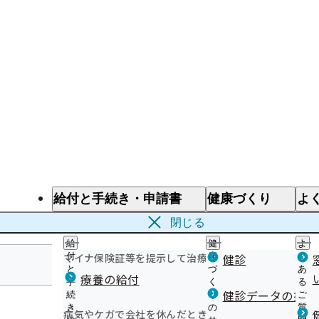
給付と手続き・申請書
健康づくり
よ
給付と手続き
健康づくり
よ
閉じる
給
健
よ
マイナ保険証等を提示して治療を受けるとき
付
康
健診
く
と
づ
あ
療養の給付
手
く
る
福岡支部
健診データの提供
続
り
ご
き
の
質
病気やケガで会社を休んだとき