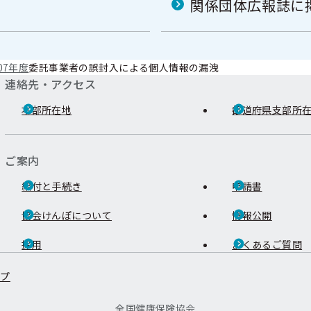
関係団体広報誌に
07年度
委託事業者の誤封入による個人情報の漏洩
連絡先・アクセス
本部所在地
都道府県支部所
ご案内
給付と手続き
申請書
協会けんぽについて
情報公開
採用
よくあるご質問
ップ
全国健康保険協会