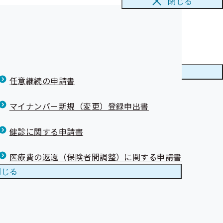
閉じる
た♪
ナーを開催しま
メニューを
閉じる
任意継続の申請書
しました
マイナンバー新規（変更）登録申出書
部掲載誤りにつ
健診に関する申請書
医療費の返還（保険者間調整）に関する申請書
閉じる