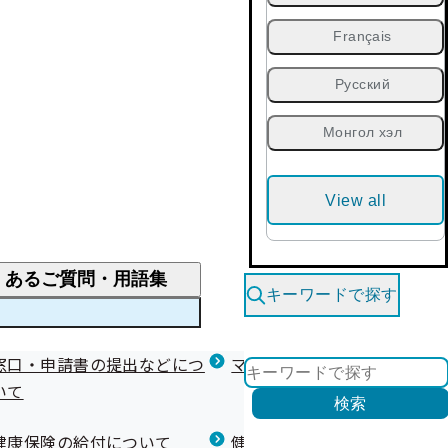
Français
Русский
Монгол хэл
View all
くあるご質問・用語集
キーワードで探す
くあるご質問
窓口・申請書の提出などにつ
医療費が高額になりそう・なったとき
健診を受けた後の健康づくり
マイナ保険証等関連について
いて
限度額適用認定・高額療養費・高額介護合算
検索
について
健康宣言（コラボヘルス）
健康保険の給付について
健康保険任意継続制度（退職
医療費の全額を負担したとき