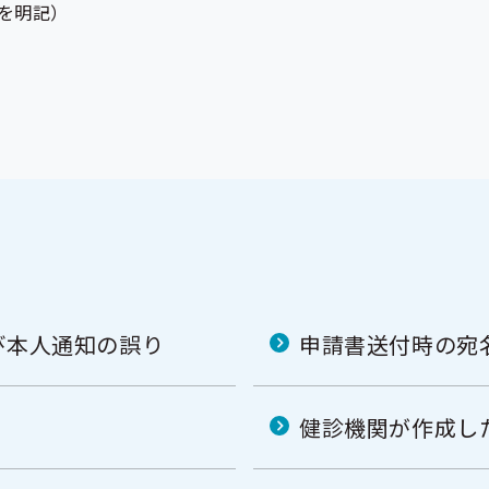
を明記）
び本人通知の誤り
申請書送付時の宛
健診機関が作成し