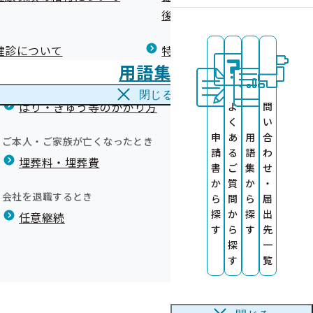
広報）
健康づくりコラム
後の健康保険）について
療養費
閉じる
健診について
特定保健指導について
海外で急な病気にかかり治療を受けたとき
用語集
海外療養費
閉じる
はり・きゅう等のかかり方
よ
問
中旬に公開しま
く
い
募集！
申
あ
用
合
ご本人・ご家族が亡くなったとき
請
る
語
わ
埋葬料・埋葬費
募集！
書
ご
集
せ
か
質
か
・
会社を退職するとき
ら
問
ら
届
ト）
探
か
探
出
任意継続
す
ら
す
先
探
一
品）実績リス
を作成しました
す
覧
いて
送りしています
いて