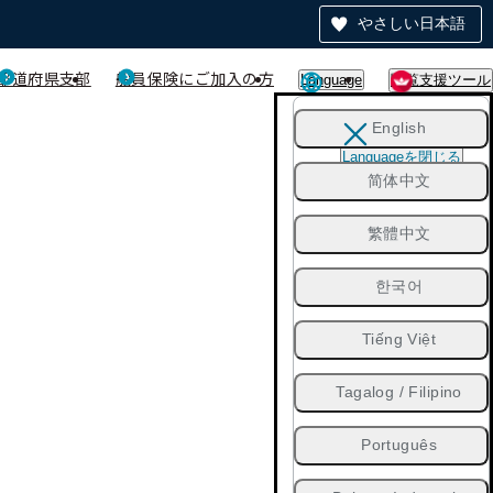
やさしい日本語
都道府県支部
船員保険にご加入の方
Language
閲覧支援ツール
English
Languageを閉じる
简体中文
繁體中文
한국어
Tiếng Việt
Tagalog / Filipino
Português