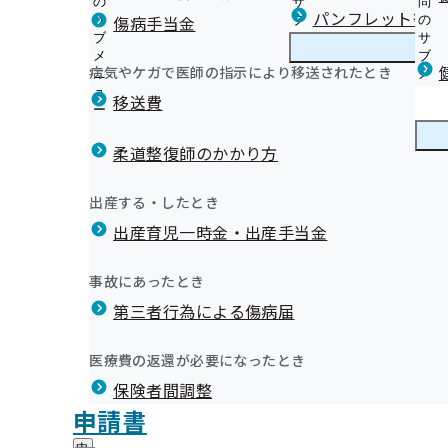
の
サ
問
福岡支部からのお知らせ
パンフレット等（
傷病手当金
サ
ブ
の
ブ
メ
サ
被保険者
メ
ニ
ブ
病気やケガで医師の指示により移送されたとき
福岡支部の健診・保健指導のご案内
ニ
ュ
福
メ
被扶養者
ュ
ー
岡
ニ
移送費
生活習慣病予防健診等実施機関の募集について
ー
支
ュ
る個人情報の漏洩
健康保険委員を募集しています！
特定保健指導
部
ー
健康保険委員
健
令和8年度健康保険委員研修会開催のご案内
健診実施機関一覧等
の
柔道整復師のかかり方
康
令和8年度健康保険委員研修会のアーカイブ動画は11月
健
保
「ふくおか健康づくり団体・事業所宣言」 宣言事業所、
す！
診
険
健康宣言
健
宣言後の６つの特典紹介
出産する・したとき
・
令和7年度 健康保険委員功労者表彰を行いました
委
康
健康づくり優良事業所認定制度（福岡支部認定）
保
員
出産育児一時金・出産手当金
宣
「ふくおか健康づくり団体・事業所宣言」 宣言事業所、
健
健康経営優良法人認定制度（経済産業省）
の
言
健康づくり
健
宣言後の６つの特典紹介
指
サ
職場の健康づくり取り組み事例紹介
の
康
導
健康づくり優良事業所認定制度（福岡支部認定）
ブ
事故にあったとき
サ
づ
の
協会けんぽ ふくおかだより（納入告知書同封リーフレッ
メ
健康経営優良法人認定制度（経済産業省）
ブ
く
広報
第三者行為による傷病届
ご
広
メールマガジン
ニ
メ
職場の健康づくり取り組み事例紹介
り
案
報
ュ
福岡支部の広報媒体
ニ
の
健康づくり情報
内
の
ー
ュ
【医療機関・薬局向け】 ジェネリック医薬品（後発医薬
医療費の返還が必要になったとき
サ
の
2024年度 支部別スコアリングレポート（福岡支部版）
サ
統計情報
ー
ブ
ト
サ
ブ
福岡支部 第3期保健事業実施計画（データヘルス計画）
保険者間調整
メ
ブ
いて、送付書２事業所分を誤って封入し、発送を行った。
メ
健康保険料率に関する制度「インセンティブ制度」につ
対象の加入者様へ「喫煙リスクに関するお知らせ」をお
所在地・連絡先
申請書
ニ
メ
ニ
退職後の健康保険加入のご案内
福岡支部について
個人情報が漏洩した。
福
管理栄養士によるおすすめの健康レシピ
調達情報
ュ
ニ
ュ
確定申告や年末調整における任意継続保険料の確認につ
岡