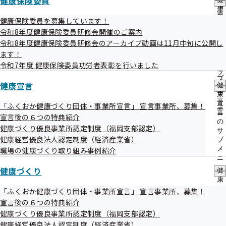
健康保険委員
出
指
康
発生年月日
先
導
保
健康保険委員を募集しています！
一
令和07年04月01日
の
険
覧
令和8年度健康保険委員研修会開催のご案内
ご
委
の
令和8年度健康保険委員研修会のアーカイブ動画は11月中旬に公開し
案
員
サ
内
ます！
の
事案
ブ
の
サ
令和7年度 健康保険委員功労者表彰を行いました
メ
メタボ判定、保健指導レベル判定について誤った判定区分を
サ
ブ
ニ
ブ
メ
記載した健診結果を通知したもの。
健康宣言
ュ
健
メ
ニ
ー
康
ニ
ュ
宣
「ふくおか健康づくり団体・事業所宣言」 宣言事業所、募集！
ュ
ー
言
発生原因
ー
宣言後の６つの特典紹介
の
健康づくり優良事業所認定制度（福岡支部認定）
・階層化手順及び健診結果の欠損項目の取り扱いについての
サ
健康経営優良法人認定制度（経済産業省）
ブ
システム設定誤り
メ
職場の健康づくり取り組み事例紹介
・採血時間の入力漏れ
ニ
ュ
上記の理由により判定区分の誤った健診結果が通知された。
健康づくり
健
ー
康
づ
「ふくおか健康づくり団体・事業所宣言」 宣言事業所、募集！
く
判明日
宣言後の６つの特典紹介
り
健康づくり優良事業所認定制度（福岡支部認定）
令和07年08月04日
の
健康経営優良法人認定制度（経済産業省）
サ