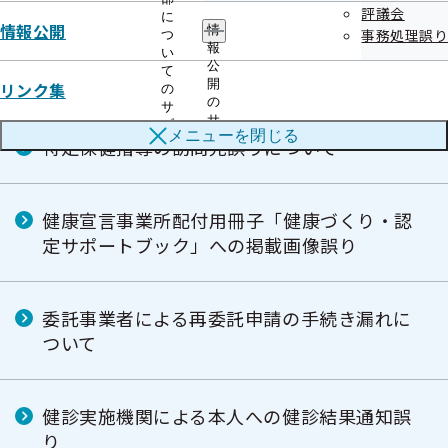
評議会
に
情報公開
情
事務処理誤り
つ
健診機関が作成した健診結果報告データ及び
報
い
公
本人通知の誤り
て
開
リンク集
の
の
サ
サ
ブ
メニューを
閉じる
ブ
特定保健指導の訪問先誤りについて
メ
メ
ニ
ニ
ュ
ュ
ー
ー
健康宣言事業所配付用冊子「健康づくり・認
定サポートブック」への掲載画像誤り
委託事業者による再委託申請の手続き漏れに
ついて
健診実施機関による本人への健診結果通知誤
り