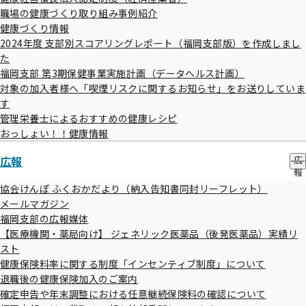
ブ
職場の健康づくり取り組み事例紹介
メ
健康づくり情報
判明契機
ニ
2024年度 支部別スコアリングレポート（福岡支部版）を作成しまし
福岡支部から健診機関に依頼した健診結果データ点検で判
ュ
た
ー
明。
福岡支部 第3期保健事業実施計画（データヘルス計画）
対象の加入者様へ「喫煙リスクに関するお知らせ」をお送りしていま
す
対応
管理栄養士によるおすすめの健康レシピ
受診者へ判定区分が正しく記載された健診結果を通知した。
おっしょい！！健康情報
広報
広
再発防止策
報
の
・システム設定の誤りは修正済。また採血時間が未入力の場
協会けんぽ ふくおかだより（納入告知書同封リーフレット）
サ
メールマガジン
合はエラーを表示させるよう仕様変更を実施した。
ブ
福岡支部の広報媒体
メ
・システム改修後は、受診者への結果通知と協会への報告
【医療機関・薬局向け】 ジェネリック医薬品（後発医薬品）実績リ
ニ
データに相違ないか確認作業を徹底する。
ュ
スト
ー
・毎月、受診者への結果通知と協会への報告データが相違な
健康保険料率に関する制度「インセンティブ制度」について
退職後の健康保険加入のご案内
いか健診の種別ごとに抜粋して確認する。
確定申告や年末調整における任意継続保険料の確認について