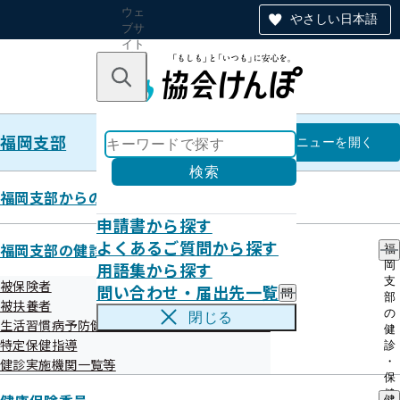
ウェ
やさしい日本語
ブサ
イト
全体
のナ
キーワードで探す
ビ
ゲー
ショ
福岡支部
ン
福岡支部
メニュー
を開く
検索
福岡支部からのお知らせ
申請書から探す
令和07年09月30日
よくあるご質問から探す
福岡支部の健診・保健指導のご案内
福
健診機関による本人への健診結果
用語集から探す
岡
支
被保険者
問い合わせ・届出先一覧
問
部
通知誤り
被扶養者
い
の
閉じる
生活習慣病予防健診等実施機関の募集について
合
健
わ
特定保健指導
診
せ
・
健診実施機関一覧等
・
保
届
健
健