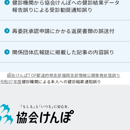
健診機関から協会けんぽへの健診結果データ
報告誤りによる受診勧奨通知誤り
再委託承認申請にかかる返戻書類の誤送付
関係団体広報誌に掲載した記事の内容誤り
協会けんぽTOP
都道府県支部
福岡支部
情報公開
事務処理誤り
令和07年度
健診機関による本人への健診結果通知誤り