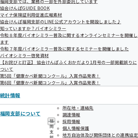
福岡支部では、業務の一部を外部委託しています
協会けんぽGUIDE BOOK
マイナ保険証利用促進広報素材
協会けんぽ福岡支部のLINE公式アカウントを開設しました♪
知っていますか？バイオシミラー
令和８年度バイオシミラー普及に関するオンラインセミナーを開催し
ます
令和７年度バイオシミラー普及に関するセミナーを開催しました
令和07年度
バイオシミラー啓発資材
【お詫びと訂正】 協会けんぽふくおかだより1月号の一部掲載誤りに
ついて
第5回「健康かべ新聞コンクール」入賞作品発表！
健診機関が作成した健診結果報告データ及び
第6回「健康かべ新聞コンクール」入賞作品発表！
本人通知の誤り
統計情報
申請書送付時の宛名誤りについて
所在地・連絡先
福岡支部について
調達情報
採用情報
福
岡
個人情報保護
健診機関による本人への健診結果通知誤り
支
地方自治体及び関係団体との連携協定
部