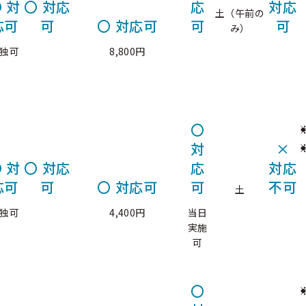
〇
対
〇
対応
応
対応
土（午前の
応可
可
〇
対応可
可
可
み）
独可
8,800円
〇
対
×
〇
対
〇
対応
応
対応
応可
可
〇
対応可
可
不可
土
独可
4,400円
当日
実施
可
〇