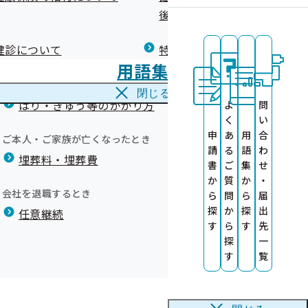
広報）
健康づくりコラム
後の健康保険）について
療養費
閉じる
健診について
特定保健指導について
海外で急な病気にかかり治療を受けたとき
用語集
海外療養費
人さま）
閉じる
はり・きゅう等のかかり方
よ
問
く
い
申
あ
用
合
サービス
ご本人・ご家族が亡くなったとき
請
る
語
わ
埋葬料・埋葬費
ット)
書
ご
集
せ
か
質
か
・
す
A
会社を退職するとき
ら
問
ら
届
す
探
か
探
出
任意継続
健康診査情報の
す
ら
す
先
探
一
ついて
す
覧
〇＝対応可 ×＝対応不可