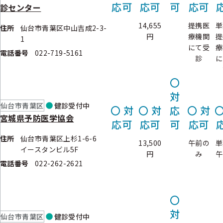
応可
応可
可
応可
診センター
14,655
提携医
単
住所
仙台市青葉区中山吉成2-3-
円
療機関
提
1
にて受
療
電話番号
022-719-5161
診
に
〇
対
仙台市青葉区
健診
受付中
〇
対
〇
対
応
〇
対
宮城県予防医学協会
応可
応可
可
応可
住所
仙台市青葉区上杉1-6-6
13,500
午前の
単
イースタンビル5F
円
み
午
電話番号
022-262-2621
〇
対
仙台市青葉区
健診
受付中