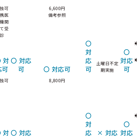
独可
6,600円
携医
備考参照
機関
て受
診
〇
対
〇
〇
対
〇
対応
応
対応
土曜日不定
応可
可
〇
対応可
可
可
期実施
独可
8,800円
〇
対
〇
〇
対
〇
対応
応
×
対応
対応