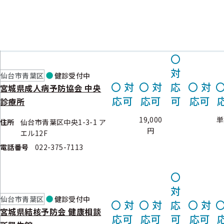
マイナ
人間ドッ
子
保険証
節目
乳がん
健診実施機関情報
ク(自己
が
利用可
健診
検診
負担額)
否
〇
対
仙台市青葉区
健診
受付中
〇
対
〇
対
応
〇
対
宮城県成人病予防協会 中央
応可
応可
可
応可
診療所
19,000
単
住所
仙台市青葉区中央1-3-1 ア
円
エル12F
電話番号
022-375-7113
〇
対
仙台市青葉区
健診
受付中
〇
対
〇
対
応
〇
対
宮城県結核予防会 健康相談
応可
応可
可
応可