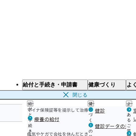
給付と手続き・申請書
健康づくり
よ
給付と手続き
健康づくり
よ
閉じる
給
健
よ
マイナ保険証等を提示して治療を受けるとき
付
康
健診
く
と
づ
あ
療養の給付
手
く
る
宮城支部
健診データの提供
続
り
ご
き
の
質
病気やケガで会社を休んだとき