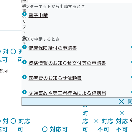
申
《禁煙》禁煙外来における禁煙治療
ュ
つ
公
インターネットから申請するとき
請
ー
《禁煙》禁煙支援薬局における禁煙支援
い
開
宮頸
リンク集
特定
書
骨粗鬆症
電子申請
胃カメラ 胃内視鏡(自己
て
《情報提供サービス》申請方法及び注意点(事業所の皆さ
の
の
ん検
保健
土日祝
検診車
の
検診
負担額)
《インセンティブ制度》令和6年度実績の結果発表～宮城
サ
サ
診
指導
サ
ブ
ブ
なりました～
ブ
メ
メ
〇
《ジェネリック医薬品（後発医薬品）》実績リスト
メ
ニ
ニ
郵送で申請するとき
《負傷原因照会》ケガでマイナ保険証（資格確認書・健
ニ
対
×
ュ
ュ
ュ
用した場合の負傷原因照会について
健康保険給付の申請書
土曜日 不
ー
ー
〇
対
〇
対応
応
対応
ー
《退職》会社を退職するとき（健康保険任意継続につい
定期で午前
応可
可
〇
対応可
可
不可
《退職》退職後の資格確認書（健康保険証）の取り扱い
中のみ実施
資格情報のお知らせ交付等の申請書
所の担当者様・退職する予定の方へ】
独可
8,800円
《保険料》賞与支給時の健康保険料額の計算について
基本は経口カメラ／経鼻
医療費のお知らせ依頼書
資格確認書（健康保険証）記号番号変換
カメラは火・木・金曜の
メールマガジン
みで1日3名まで。
交通事故や第三者行為による傷病届
〇
対
×
〇
対
〇
対応
応
×
対応
対応
応可
可
〇
対応可
可
不可
不可