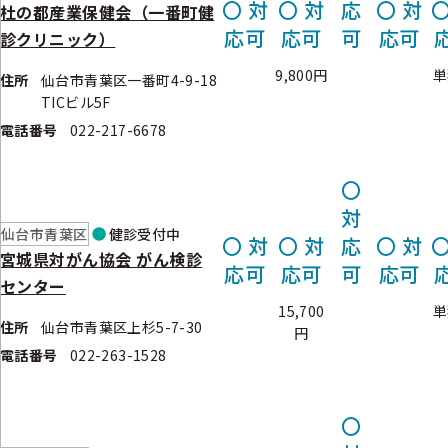
〇
対
〇
対
応
〇
対
杜の都産業保健会（一番町健
応可
応可
可
応可
診クリニック）
9,800円
単
住所
仙台市青葉区一番町4-9-18
TICビル5F
電話番号
022-217-6678
〇
対
仙台市青葉区
健診
受付中
〇
対
〇
対
応
〇
対
宮城県対がん協会 がん検診
応可
応可
可
応可
センター
15,700
単
住所
仙台市青葉区上杉5-7-30
円
電話番号
022-263-1528
〇