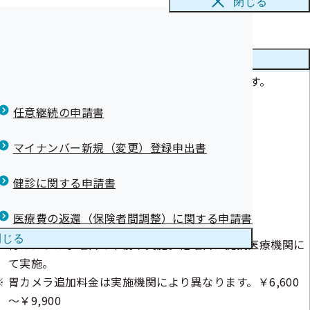
閉じる
まへ)
備考
支部は21位と
メニューを
閉じる
ホームページより施設健診のWEB予約が可能です。
康保険証）を使
電話予約 平日8:30～16:30
任意継続の申請書
て）
について【事業
マイナンバー新規（変更）登録申出書
健診に関する申請書
医療費の返還（保険者間調整）に関する申請書
閉じる
胃カメラは水曜日の午前中実施。他曜日は提携医療機関に
て実施。
胃カメラ追加料金は実施機関により異なります。￥6,600
～￥9,900