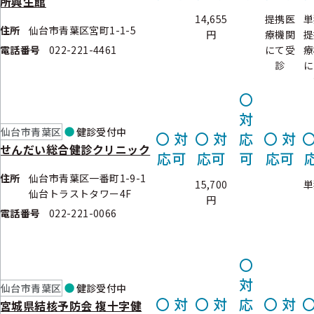
所興生館
14,655
提携医
単
住所
仙台市青葉区宮町1-1-5
円
療機関
提
電話番号
022-221-4461
にて受
療
診
に
〇
対
仙台市青葉区
健診
受付中
〇
対
〇
対
応
〇
対
せんだい総合健診クリニック
応可
応可
可
応可
住所
仙台市青葉区一番町1-9-1
15,700
単
仙台トラストタワー4F
円
電話番号
022-221-0066
〇
対
仙台市青葉区
健診
受付中
〇
対
〇
対
応
〇
対
宮城県結核予防会 複十字健