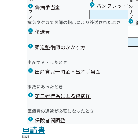
の
サ
問
宮城支部からのお知らせ
パンフレット等（
傷病手当金
サ
ブ
の
ブ
メ
サ
生活習慣病予防健診とは
メ
ニ
ブ
病気やケガで医師の指示により移送されたとき
宮城支部の健診・保健指導のご案内
ニ
ュ
宮
メ
健診車による集合健診
ュ
ー
城
ニ
移送費
健診結果をご提供ください
ー
支
ュ
健康保険委員の概要、各種手続きについて
予防健診実施機関一覧（ご本
特定健康診査とは
部
ー
健康保険委員
健
令和6年度 健康保険委員研修会について
受診券（セット券）を失くされた方
の
柔道整復師のかかり方
康
健康保険委員募集要領
健
健診結果をご提供ください（被扶養者）
保
1. 【事業所様向け】健康づくりサービス
令和7年度 健康保険委員研修会について
診
保健指導とは（被保険者）
険
健康づくり
健
2. 【加入者（被保険者・被扶養者）様向け】健康づくり
出産する・したとき
・
委
重症化予防事業
康
宮城支部 第3期保健事業実施計画（データヘルス計画）
保
員
出産育児一時金・出産手当金
づ
重症化予防事業の外部委託を実施しています
《広報》月刊協会けんぽみやぎ(納入告知書同封リーフレ
健
睡眠習慣等に関するアンケート調査の集計結果について
の
く
広報
広
特定保健指導業務の外部委託を実施しています
《広報》 宮城支部の各種広報誌
指
サ
「あなたへの睡眠アドバイス」シートを作成しました！
り
報
導
特定保健指導継続的支援業務の外部委託を実施していま
《広報》よくお電話いただく内容を解決！宮城支部のQ&
ブ
事故にあったとき
の
健康づくりポスターのご案内
の
の
メ
東日本大震災で被災された皆様へ 健診費用が還付されま
《広報》協会けんぽ宮城支部公式LINEについて
サ
ダブルケアに関するアンケート調査の実施について
サ
統計情報
第三者行為による傷病届
ご
ニ
ブ
オンライン資格確認等システムによる保険者からの特定
《広報》上手な医療のかかり方
ブ
案
ュ
メ
提供にかかる不同意申請について
メ
《広報》手軽に楽しく！健康ACTION
内
ー
所在地・連絡先
ニ
医療費の返還が必要になったとき
ニ
の
定期健康診断結果データの取得勧奨業務委託について
《申請》各種申請書の「記入の注意点」・「提出先」に
宮城支部について
宮
調達情報
ュ
件目を表示しています
ュ
サ
生活習慣病予防健診・特定保健指導実施機関の新規募集
《申請》申請書の書き方動画
保険者間調整
城
ー
採用情報
ー
ブ
支
被扶養者（加入者のご家族）向け
《申請》開示請求（保有個人情報）について
評議会
申請書
個人情報保護
メ
部
情報公開
情
健診実施機関一覧等
《申請》開示請求（診療報酬明細書）について
事務処理誤り
ニ
地方自治体及び関係団体との連携協定
に
報