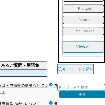
Français
Русский
Монгол хэл
View all
くあるご質問・用語集
キーワードで探す
くあるご質問
窓口・申請書の提出などにつ
医療費が高額になりそう・なったとき
健診を受けた後の健康づくり
マイナ保険証等関連について
いて
限度額適用認定・高額療養費・高額介護合算
検索
について
健康宣言（コラボヘルス）
健康保険の給付について
健康保険任意継続制度（退職
医療費の全額を負担したとき