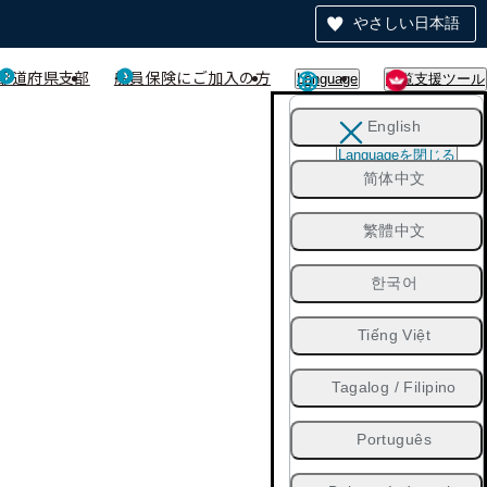
やさしい日本語
都道府県支部
船員保険にご加入の方
Language
閲覧支援ツール
English
Languageを閉じる
简体中文
繁體中文
한국어
Tiếng Việt
Tagalog / Filipino
Português