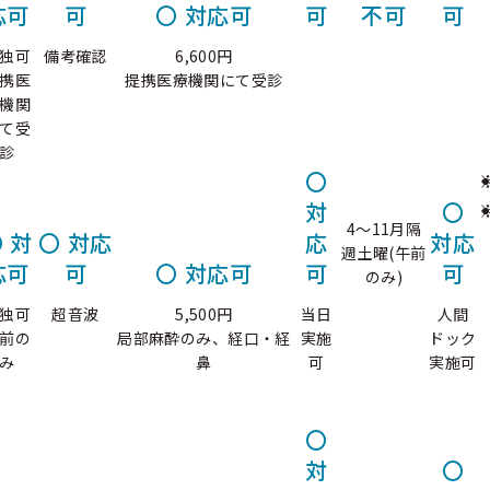
応可
可
〇
対応可
可
不可
可
独可
備考確認
6,600円
携医
提携医療機関にて受診
機関
て受
診
〇
対
〇
4～11月隔
〇
対
〇
対応
応
対応
週土曜(午前
応可
可
〇
対応可
可
可
のみ)
独可
超音波
5,500円
当日
人間
前の
局部麻酔のみ、経口・経
実施
ドック
み
鼻
可
実施可
〇
対
〇