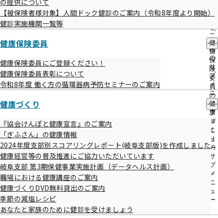
の提供について
出
指
協会けんぽ めるまが岐阜　12月号

【被保険者様対象】人間ドック健診のご案内（令和8年度より開始）
先
導
＝＝＝＝＝＝＝＝＝＝＝＝＝＝＝★☆★

一
健診実施機関一覧等
の
覧
ご
の
・。*・。*・。*・。*・。*・。*・。*・。*・。*・。*・。*・。
案
健康保険委員
健
サ
*・・。

内
康
ブ
の
保
健康保険委員にご登録ください！
メ
サ
険
こんにちは、協会けんぽ岐阜支部です。

健康保険委員表彰について
ニ
ブ
委
2025年も残すところあとわずかとなりました。皆様にとってどのよ
ュ
令和8年度 働く方の循環器病予防セミナーのご案内
メ
員
ー
うな一年になりましたか？

ニ
の
ュ
健康づくり
年末の忙しい時期ではありますが、体調を崩さないよう気を付けてお
健
サ
ー
康
ブ
過ごしください。

づ
メ
『協会けんぽと健康宣言』のご案内
来年も引き続き、めるまが岐阜をどうぞよろしくお願いします。

く
ニ
「ぎふさん」の健康情報
り
ュ
2024年度支部別スコアリングレポート(岐阜支部版)を作成しました
▼岐阜県食生活改善推進員協議会が作成した簡単野菜レシピ

の
ー
健康経営等の普及推進にご協力いただいています
サ
ブ
岐阜支部 第3期保健事業実施計画（データヘルス計画）
https://www.pref.gifu.lg.jp/uploaded/attachment/148641.pdf
メ
職場における健康講座のご案内
・。*・。*・。*・。*・。*・。*・。*・。*・。*・。*・。*・。
ニ
健康づくりDVD無料貸出のご案内
*・・。

ュ
季節の減塩レシピ
ー
あなたと家族のために健診を受けましょう
〜〜〜〜〜〜12月号の目次〜〜〜〜〜〜
