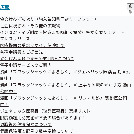
【1】令和8年１月13日より「電子申請サービス」を開始します

広報
広
【2】令和7年度「健康保険委員表彰」を行いました

報
【3】岐阜支部の年末年始の休業日について

の
協会けんぽだより（納入告知書同封リーフレット）
【4】～国税庁から確定申告に関するお知らせ～

サ
社会保険ぎふ・その他の広報物
〜〜〜〜〜〜〜〜〜〜〜〜〜〜〜〜〜〜

ブ
インセンティブ制度～皆さまの取組で保険料率が変わります！～
メ
プレスリリース
ニ
・。*・。*・。*・。*・。*・。*・。*・。*・。*・。*・。*・。
ュ
医療機関の受診はマイナ保険証で
*・・。

ー
各種申請書のご提出先
協会けんぽ岐阜支部公式LINEについて
【1】令和8年１月13日より「電子申請サービス」を開始します

電子申請サービスのご案内
これまで「紙」の申請書によって行われている各種手続きについて、
漫画「ブラックジャックによろしく」×ジェネリック医薬品 動画公
ご自宅や職場のパソコン、スマートフォンを利用して申請することが
開中！
できる「電子申請サービス」を令和８年１月13日（火）より開始し
漫画「ブラックジャックによろしく」× 上手な医療のかかり方 動画
ます。

公開中！
「郵送すること」の手間・時間・費用をかけずに、オンラインで各種
漫画「ブラックジャックによろしく」× リフィル処方箋 動画公開
申請手続きが可能となりますので、ぜひ「電子申請サービス」をご利
中！
用ください！

ジェネリック医薬品（後発医薬品）実績リスト
限度額適用認定証が不要の場合があります！
退職後の健康保険について
/electronic_application/covered_applications/
健康保険証の記号の数字変換について