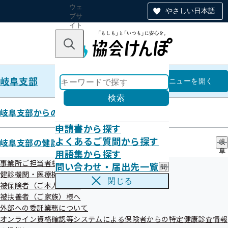
ウェ
やさしい日本語
ブサ
イト
全体
のナ
キーワードで探す
ビ
ゲー
ショ
岐阜支部
ン
岐阜支部
メニュー
を開く
検索
岐阜支部からのお知らせ
申請書から探す
バックナンバー R7.12月号
よくあるご質問から探す
岐阜支部の健診・保健指導のご案内
岐
用語集から探す
阜
（R7.12.19）
支
事業所ご担当者様へ
問い合わせ・届出先一覧
問
部
健診機関・医療機関の皆さまへ
い
の
閉じる
被保険者（ご本人）様へ
合
健
令和08年01月13日

わ
被扶養者（ご家族）様へ
診
せ
・
外部への委託業務について
・
保
オンライン資格確認等システムによる保険者からの特定健康診査情報
届
★☆★＝＝＝＝＝＝＝＝＝＝＝＝＝＝＝

健