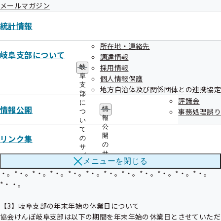
メールマガジン
/electronic_application/
統計情報
・。*・。*・。*・。*・。*・。*・。*・。*・。*・。*・。*・。
*・・。

所在地・連絡先
岐阜支部について
調達情報
【2】令和7年度「健康保険委員表彰」を行いました

採用情報
岐
協会けんぽでは、健康保険等に関する情報を確実にお届けするため、
阜
個人情報保護
支
事業主様や健康保険事務ご担当者様に健康保険委員としてのご登録を
地方自治体及び関係団体との連携協定
部
お願いしています。

評議会
に
この度、永年に渡って健康保険事業等の推進についてご協力いただい
情報公開
情
事務処理誤り
つ
ている健康保険委員の方々に、表彰を行いました。

報
い
公
て
開
リンク集
の
の
サ
/shibu/gifu/cat060/20141112hyosyo/
サ
ブ
メニューを
閉じる
ブ
メ
メ
・。*・。*・。*・。*・。*・。*・。*・。*・。*・。*・。*・。
ニ
ニ
ュ
*・・。

ュ
ー
ー
【3】岐阜支部の年末年始の休業日について

協会けんぽ岐阜支部は以下の期間を年末年始の休業日とさせていただ