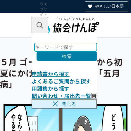
ウェ
やさしい日本語
ブサ
イト
全体
のナ
キーワードで探す
ビ
ゲー
ショ
ン
検索
５月 ゴールデンウィークから初
夏にかけて気をつけたい「五月
申請書から探す
よくあるご質問から探す
病」
用語集から探す
問い合わせ・届出先一覧
問
い
閉じる
合
わ
せ
・
届