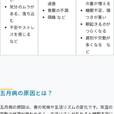
過食
の量が増える
気分のムラが
胃腸の不調
睡眠不足、寝
ある、落ち込
頭痛 など
つきが悪い
む
朝起きるのが
不安やストレ
つらくなる
スを感じる
遅刻や欠勤が
など
多くなる な
ど
五月病の原因とは？
五月病の原因は、春の気候や生活リズムの変化です。気温の
変動で体調が崩れやすく、生活リズムが乱れると睡眠不足に