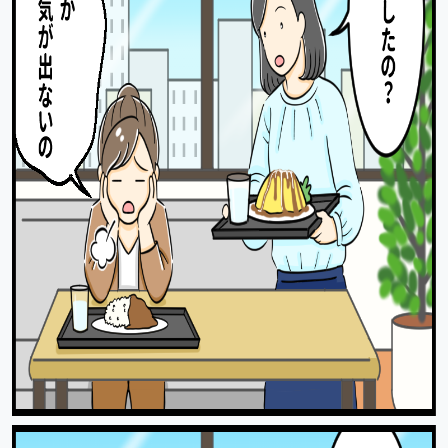
出
先
一
覧
の
サ
ブ
メ
ニ
ュ
ー