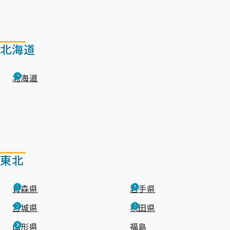
出
先
一
覧
の
北海道
サ
ブ
メ
北海道
ニ
ュ
ー
東北
青森県
岩手県
宮城県
秋田県
山形県
福島