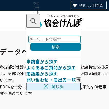
ウェ
やさしい日本語
ブサ
イト
全体
のナ
キーワードで探す
ビ
ゲー
ショ
ン
検索
データヘルス
申請書から探す
各支部が健診結果データや医療費データから健康特性を把握
よくあるご質問から探す
用語集から探す
し、支部の独自性を発揮して、
データヘルス
計画を展開して
問い合わせ・届出先一覧
います。
問
い
PDCAを十分に意識し、支部の実情に応じた効果的な保健事
閉じる
合
業を進めています。
わ
せ
・
届