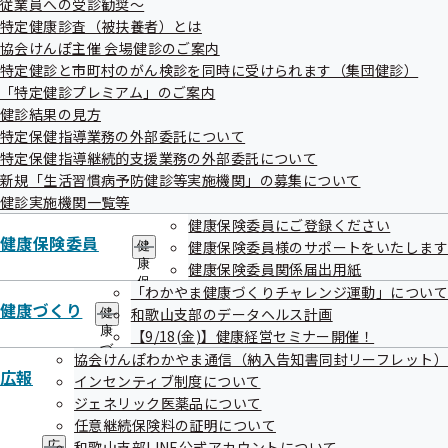
従業員への受診勧奨～
出
令和07年11月17日
健
特定健康診査（被扶養者）とは
先
指
一
協会けんぽ主催 会場健診のご案内
導
覧
の
特定健診と市町村のがん検診を同時に受けられます（集団健診）
事案
の
ご
「特定健診プレミアム」のご案内
サ
生活習慣病予防健診を委託している健診機関（以下「委託
案
健診結果の見方
ブ
内
先」といいます。）において、受診者の健診結果を誤って受
メ
特定保健指導業務の外部委託について
の
ニ
診者が以前勤務していた事業所へ送付したもの。
サ
特定保健指導継続的支援業務の外部委託について
ュ
ブ
新規「生活習慣病予防健診等実施機関」の募集について
ー
メ
健診実施機関一覧等
ニ
発生原因
健康保険委員にご登録ください
ュ
健康保険委員
委託先において、受診者に現在の勤務先の聞き取りを怠った
健康保険委員様のサポートをいたします
ー
健
康
健康保険委員関係届出用紙
ことによるもの。
保
「わかやま健康づくりチャレンジ運動」について
険
健康づくり
和歌山支部のデータヘルス計画
健
委
康
判明日
【9/18(金)】健康経営セミナー開催！
員
づ
の
協会けんぽわかやま通信（納入告知書同封リーフレット）
令和07年11月20日
く
サ
広報
インセンティブ制度について
り
ブ
ジェネリック医薬品について
の
メ
サ
判明契機
任意継続保険料の証明について
ニ
ブ
ュ
和歌山支部LINE公式アカウントについて
広