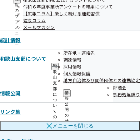
受診者が現在勤務している事業所から連絡を受けて判明。
メ
ー
報
令和６年度事業所アンケートの結果について
ニ
の
【広報コラム】楽しく続ける運動習慣
ュ
サ
健康コラム
ー
対応
ブ
メールマガジン
メ
委託先が受診者に謝罪し、受診者が以前勤務していた事業所
ニ
から健診結果を回収しました。
統計情報
ュ
ー
所在地・連絡先
再発防止策
和歌山支部について
調達情報
予約時、健診受付時、健診終了時（会計時）に健診結果の送
採用情報
和
歌
個人情報保護
付先の確認を徹底するよう指示しました。
山
地方自治体及び関係団体との連携協定
支
評議会
部
情報公開
情
事務処理誤り
に
報
つ
公
い
開
リンク集
て
の
の
サ
サ
メニューを
閉じる
ブ
ブ
メ
メ
ニ
ニ