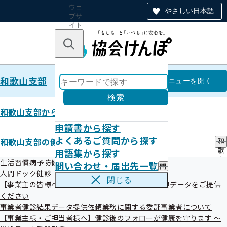
ウェ
やさしい日本語
ブサ
イト
全体
のナ
キーワードで探す
ビ
ゲー
ショ
和歌山支部
ン
和歌山支部
メニュー
を開く
検索
和歌山支部からのお知らせ
申請書から探す
令和07年12月25日
よくあるご質問から探す
和歌山支部の健診・保健指導のご案内
和
健診結果の誤送付
用語集から探す
歌
山
生活習慣病予防健診（被保険者）とは
問い合わせ・届出先一覧
問
支
人間ドック健診（被保険者）のご案内
い
部
閉じる
【事業主の皆様へ】 事業者健診（定期健診）の結果データをご提供
合
の
わ
ください
健
せ
診
事業者健診結果データ提供依頼業務に関する委託事業者について
・
・
【事業主様・ご担当者様へ】健診後のフォローが健康を守ります ～
発生年月日
届
保