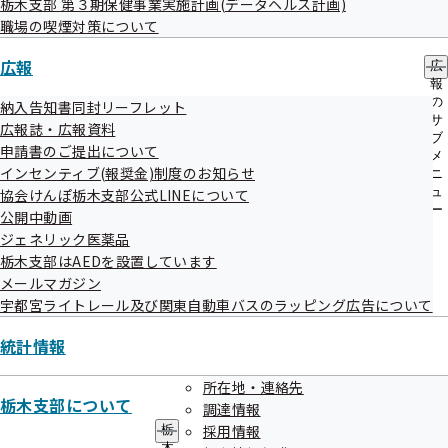
栃木支部 第３期保健事業実施計画(データヘルス計画)
ー
職場の喫煙対策について
対応
広報
加入者へ連絡し謝罪及び経緯の説明を行い、了承を得まし
広
報
た。
の
納入告知書同封リーフレット
サ
広報誌・広報資料
ブ
申請書のご提出について
再発防止策
メ
インセンティブ(報奨金)制度のお知らせ
ニ
全職員に対し事案を周知し注意喚起を行うとともに、改めて
ュ
協会けんぽ栃木支部公式LINEについて
傷病手当金の支給決定する際の確認を徹底いたします。
ー
公開中動画
ジェネリック医薬品
栃木支部はAEDを設置しています
メールマガジン
宇都宮ライトレール及び関東自動車バスのラッピング広告について
統計情報
所在地・連絡先
栃木支部について
調達情報
令和07年度
採用情報
栃
木