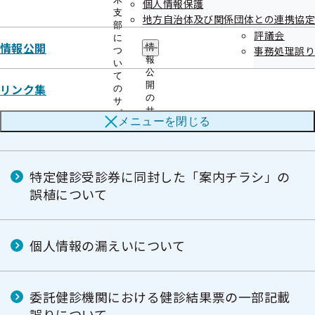
個人情報保護
支
地方自治体及び関係団体との連携協定
部
評議会
傷病手当金と老齢共済年金との併給調整漏れ
に
情報公開
情
事務処理誤り
つ
による返納金について
報
い
公
て
開
リンク集
の
の
サ
高額療養費の負担割合の確認誤り等による返
サ
ブ
メニューを
閉じる
納金について
ブ
メ
メ
ニ
ニ
ュ
ュ
ー
特定健診受診券に同封した「案内チラシ」の
ー
誤植について
個人情報の漏えいについて
委託健診機関における健診結果票の一部記載
誤りについて