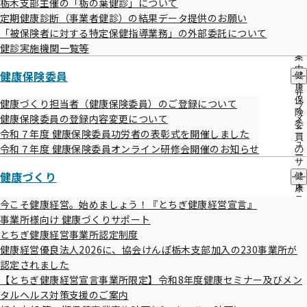
栃木支部主催の「栃の葉健診」について
出
指
事案
定期健康診断（事業者健診）の結果データ提供のお願い
先
導
一
「被保険者に対する特定保健指導業務」の外部委託について
全国健康保険協会栃木支部において、加入者より申請された
の
覧
ご
健診実施機関一覧等
傷病手当金の支給決定時に老齢共済年金との併給調整を行わ
の
案
サ
ず支給したものです。
内
健康保険委員
健
ブ
の
康
メ
サ
保
健康づくり担当者（健康保険委員）のご登録について
ニ
ブ
発生原因
険
ュ
健康保険委員の登録内容変更について
メ
委
ー
確認者及び決裁者による傷病手当金支給申請書の確認が徹底
ニ
令和７年度 健康保険委員功労者の表彰式を開催しました
員
ュ
令和７年度 健康保険委員オンライン研修会開催のお知らせ
されていなかったことによるものです。
の
ー
サ
健康づくり
ブ
健
メ
康
判明日
ニ
づ
今こそ健康経営。始めましょう！『とちぎ健康経営宣言』
令和07年04月15日
ュ
く
事業所様向け 健康づくりサポート
ー
り
とちぎ健康経営事業所認定制度
の
健康経営優良法人2026に、協会けんぽ栃木支部加入の230事業所が
サ
判明契機
ブ
認定されました
新たに申請された傷病手当金支給申請書の確認時に判明した
メ
【とちぎ健康経営宣言事業所限定】令和8年度健康セミナー及びメン
ニ
ものです。
タルヘルス対策支援のご案内
ュ