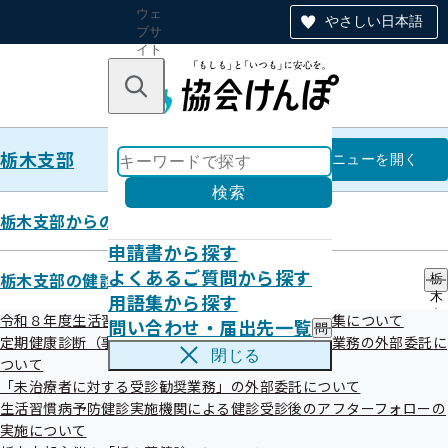
ウェ
やさしい日本語
ブサ
イト
全体
のナ
キーワードで探す
ビ
ゲー
ショ
栃木支部
ン
栃木支部
メニュー
を開く
検索
栃木支部からのお知らせ
申請書から探す
令和07年05月31日
よくあるご質問から探す
栃木支部の健診・保健指導のご案内
栃
傷病手当金と老齢共済年金との併
用語集から探す
木
支
令和８年度生活習慣病予防健診等実施機関の新規募集について
問い合わせ・届出先一覧
問
部
給調整漏れによる返納金について
定期健康診断（事業者健診）の結果データ提供勧奨業務の外部委託に
い
の
閉じる
ついて
合
健
わ
「未治療者に対する受診勧奨業務」の外部委託について
診
せ
・
生活習慣病予防健診実施機関による健診受診後のアフターフォローの
・
保
実施について
届
健