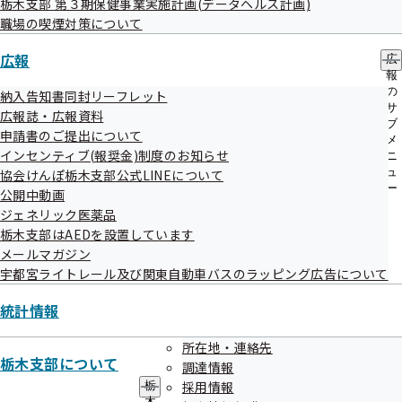
栃木支部 第３期保健事業実施計画(データヘルス計画)
判明契機
ー
職場の喫煙対策について
委託機関からの報告により判明しました。
広報
広
報
対応
の
納入告知書同封リーフレット
誤った「案内パンフレット」をお渡しした方には、委託機関
サ
広報誌・広報資料
ブ
から訂正の連絡を行いました。
申請書のご提出について
メ
インセンティブ(報奨金)制度のお知らせ
ニ
ュ
協会けんぽ栃木支部公式LINEについて
再発防止策
ー
公開中動画
ジェネリック医薬品
委託機関において、新たなシステムやサービスを導入する際
栃木支部はAEDを設置しています
の最終検証を行う工程の標準化、システム部門と事業部門の
メールマガジン
担当者がダブルチェックを行うなど、検証プロセスの見直
宇都宮ライトレール及び関東自動車バスのラッピング広告について
し、強化図りました。
統計情報
所在地・連絡先
栃木支部について
調達情報
採用情報
栃
木