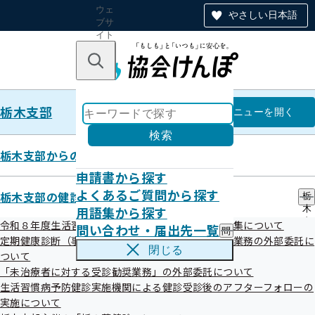
ウェ
やさしい日本語
ブサ
イト
全体
のナ
キーワードで探す
ビ
ゲー
ショ
栃木支部
ン
栃木支部
メニュー
を開く
検索
栃木支部からのお知らせ
申請書から探す
令和07年10月31日
よくあるご質問から探す
栃木支部の健診・保健指導のご案内
栃
保健指導委託機関が作成した案内
用語集から探す
木
支
令和８年度生活習慣病予防健診等実施機関の新規募集について
問い合わせ・届出先一覧
問
部
パンフレットの誤植について
定期健康診断（事業者健診）の結果データ提供勧奨業務の外部委託に
い
の
閉じる
ついて
合
健
わ
「未治療者に対する受診勧奨業務」の外部委託について
診
せ
・
生活習慣病予防健診実施機関による健診受診後のアフターフォローの
・
保
実施について
届
健