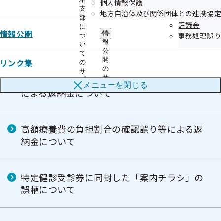
個人情報保護
支
地方自治体及び関係団体との連携協定
部
評議会
に
情報公開
情
事務処理誤り
つ
令和07年度
報
い
公
て
開
リンク集
の
の
サ
サ
傷病手当金と老齢共済年金との併給調整漏れ
ブ
メニューを
閉じる
ブ
メ
による返納金について
メ
ニ
ニ
ュ
ュ
ー
ー
高額療養費の負担割合の確認誤り等による返
納金について
特定健診受診券に同封した「案内チラシ」の
誤植について