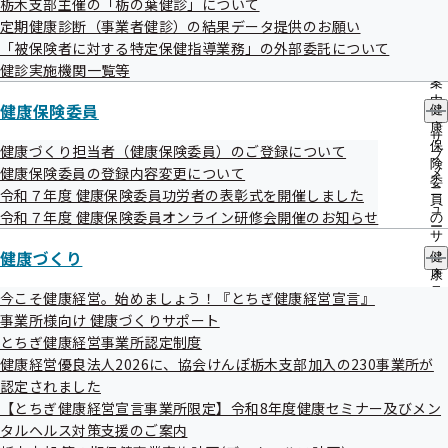
栃木支部主催の「栃の葉健診」について
出
指
事案
定期健康診断（事業者健診）の結果データ提供のお願い
先
導
一
「被保険者に対する特定保健指導業務」の外部委託について
支部保健指導担当者が特定保健指導の初回面談を実施した
の
覧
ご
健診実施機関一覧等
際、継続支援業務は保健指導委託機関（以下、「委託機関」
の
案
サ
という。）で行う旨を説明しますが、その際に使用する「案
内
健康保険委員
健
ブ
の
内パンフレット」の記載内容（ショートメッセージ送信元番
康
メ
サ
保
健康づくり担当者（健康保険委員）のご登録について
ニ
号）に誤りがあったものです。
ブ
険
ュ
健康保険委員の登録内容変更について
メ
委
ー
ニ
令和７年度 健康保険委員功労者の表彰式を開催しました
員
ュ
令和７年度 健康保険委員オンライン研修会開催のお知らせ
発生原因
の
ー
サ
委託機関において「案内パンフレット」を作成する際、掲載
健康づくり
ブ
健
した送信元番号の確認が不十分であったことによるもので
メ
康
ニ
づ
今こそ健康経営。始めましょう！『とちぎ健康経営宣言』
す。
ュ
く
事業所様向け 健康づくりサポート
ー
り
とちぎ健康経営事業所認定制度
の
判明日
健康経営優良法人2026に、協会けんぽ栃木支部加入の230事業所が
サ
ブ
認定されました
令和07年09月01日
メ
【とちぎ健康経営宣言事業所限定】令和8年度健康セミナー及びメン
ニ
タルヘルス対策支援のご案内
ュ