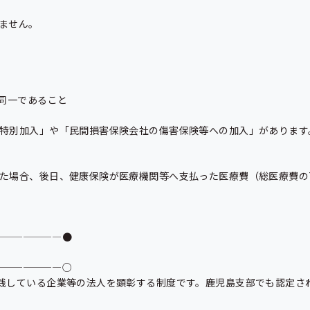
せん。

同一であること

特別加入」や「民間損害保険会社の傷害保険等への加入」があります
た場合、後日、健康保険が医療機関等へ支払った医療費（総医療費の
——————●

——————○

践している企業等の法人を顕彰する制度です。鹿児島支部でも認定され