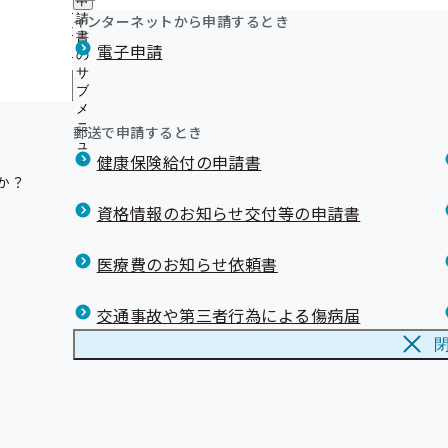
申
ジェネリック医薬品（後発医薬品）実績リスト
ニ
に
公
インターネットから申請するとき
請
ュ
健康保険を使用してケガの治療をするとき
つ
開
リンク集
書
ー
電子申請
い
仕事中や通勤途中にケガをしたとき
の
の
て
接骨院、整骨院（柔道整復師）のかかりかた
サ
サ
の
メ
ブ
ブ
——○

鹿児島支部公式マスコットキャラクターが誕生しました！
サ
メ
メ
鹿児島支部 移転のお知らせ
ブ
ニ
ニ
郵送で申請するとき
メールマガジン
メ
ュ
ュ
ニ
健康保険給付の申請書
ー
ー
ュ
？

ー
資格情報のお知らせ交付等の申請書
医療費のお知らせ依頼書
交通事故や第三者行為による傷病届