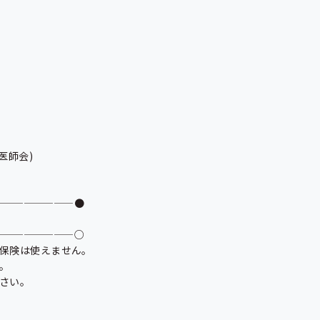
———————●

———————○

保険は使えません。



さい。
