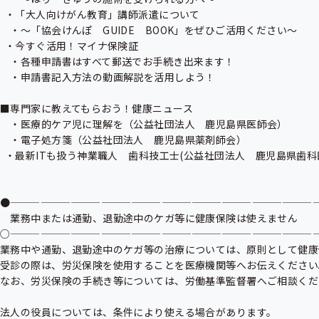
  ・「大人向けがん教育」講師派遣について

　・〜「協会けんぽ　GUIDE　BOOK」をぜひご活用ください〜 

  ・今すぐ活用！マイナ保険証

　・各種申請書はすべて郵送でお手続き出来ます！

　・申請書記入方法の動画解説を活用しよう！

■専門家に教えてもらおう！健康ニュース

　・医療的ケア児に理解を（公益社団法人　鹿児島県医師会）

　・電子処方箋（公益社団法人　鹿児島県薬剤師会）

  ・最新ITも扱う神業職人　歯科技工士(公益社団法人　鹿児島県歯科医師会)

●———————————————————————————————
　業務中または通勤、退勤途中のケガ等に健康保険は使えません

○———————————————————————————————
業務中や通勤、退勤途中のケガ等の治療については、原則として健康
受診の際は、労災保険を使用することを医療機関等へお伝えください。
なお、労災保険の手続き等については、労働基準監督署へご相談くだ
法人の役員については、条件により使える場合があります。
