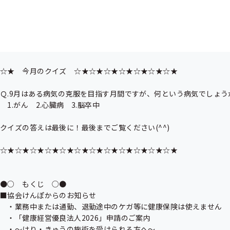
素敵な夏の思い出を残して、秋の訪れを楽しみに過ごしましょう。

それでは今月も「げんき通信」スタートです！

○———————————————————————————————
☆★　今月のクイズ　☆★☆★☆★☆★☆★☆★☆★

Ｑ.9月はある病気の克服を目指す月間ですが、何という病気でしょうか
　1.がん　2.心臓病　3.脳卒中

クイズの答えは最後に！最後までご覧ください(^^)

☆★☆★☆★☆★☆★☆★☆★☆★☆★☆★☆★☆★

●○　もくじ　○●

■協会けんぽからのお知らせ

　・業務中または通勤、退勤途中のケガ等に健康保険は使えません

　・「健康経営優良法人2026」申請のご案内

　・〜はり・きゅうの施術を受けられる方へ〜
