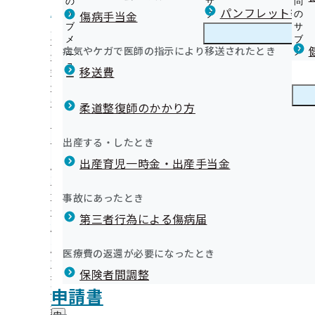
の
サ
問
鹿児島支部からのお知らせ
パンフレット等（
傷病手当金
サ
ブ
の
ブ
メ
サ
健診（被保険者）に関するご案内
メ
ニ
ブ
病気やケガで医師の指示により移送されたとき
鹿児島支部の健診・保健指導のご案内
ニ
ュ
鹿
メ
健診（被扶養者）に関するご案内
vol.150（8/29配信
ュ
ー
児
ニ
移送費
特定保健指導に関するご案内
ー
島
ュ
健診機関様に関する資料等について
支
ー
健康保険委員
外部委託業者に関するご案内
部
柔道整復師のかかり方
の
健診実施機関一覧等
はじめよう！かごしま健康企業宣言！
健
健康づくり
健
【宣言事業所特典】健康講座の実施について
出産する・したとき
診
康
【宣言事業所特典】健康測定機器のレンタルについて
・
出産育児一時金・出産手当金
づ
鹿児島支部からのお知らせ（納入告知書同封リーフレット
保
【宣言事業所特典】歩数計のレンタルについて
く
広報
広
———

高齢受給者証について
健
かごしま健康企業宣言 事業所様一覧
り
報
指
協会けんぽ鹿児島支部作成動画！！
事故にあったとき
の
『健康経営優良法人2026』の認定について
の
導
★☆★

健康メッセージカード運動
サ
「会社の健康づくり研修会」の開催について（動画あり）
サ
統計情報
第三者行為による傷病届
の
ブ
鹿児島支部公式LINEについて
ブ
ご
2024年度 支部別スコアリングレポート（鹿児島支部版）
メ
メ
資格情報のお知らせ（資格確認書）および限度額適用認定
案
た
所在地・連絡先
ニ
医療費の返還が必要になったとき
ニ
内
すね。

関するお知らせ
鹿児島支部について
鹿
鹿児島支部 第3期保健事業実施計画（データヘルス計画）
調達情報
ュ
ュ
の
インセンティブ制度は健康保険料率の引き下げにつながり
保険者間調整
児
ー
採用情報
ー
サ
島
しょうか。

医療費節約への第一歩 かかりつけ医について
評議会
申請書
個人情報保護
ブ
支
情報公開
情
く儚さは感動ものですね。

地域医療に関するアンケート
事務処理誤り
メ
地方自治体及び関係団体との連携協定
部
報