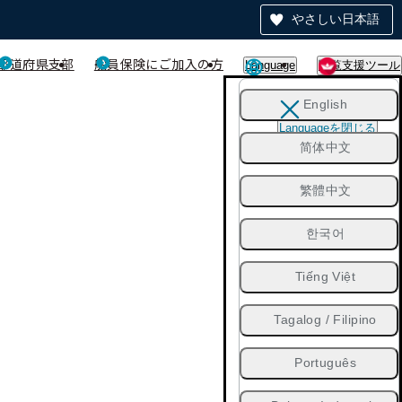
やさしい日本語
都道府県支部
船員保険にご加入の方
Language
閲覧支援ツール
English
Languageを閉じる
简体中文
繁體中文
한국어
Tiếng Việt
Tagalog / Filipino
Português