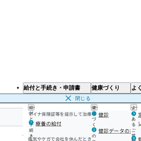
給付と手続き・申請書
健康づくり
よ
給付と手続き
健康づくり
よ
閉じる
給
健
よ
マイナ保険証等を提示して治療を受けるとき
付
康
健診
く
と
づ
あ
療養の給付
手
く
る
鹿児島支部
健診データの提供
続
り
ご
き
の
質
病気やケガで会社を休んだとき