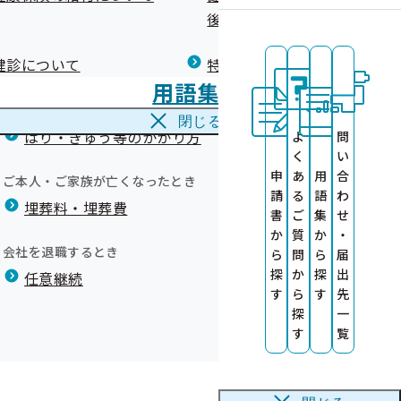
広報）
健康づくりコラム
後の健康保険）について
療養費
閉じる
健診について
特定保健指導について
海外で急な病気にかかり治療を受けたとき
）
用語集
海外療養費
閉じる
はり・きゅう等のかかり方
よ
問
く
い
申
あ
用
合
ご本人・ご家族が亡くなったとき
請
る
語
わ
埋葬料・埋葬費
）
書
ご
集
せ
か
質
か
・
会社を退職するとき
ら
問
ら
届
探
か
探
出
任意継続
す
ら
す
先
を作成しまし
証等の交付に
探
一
す
覧
ます！