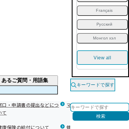
Français
Русский
Монгол хэл
View all
くあるご質問・用語集
キーワードで探す
くあるご質問
窓口・申請書の提出などにつ
医療費が高額になりそう・なったとき
健診を受けた後の健康づくり
マイナ保険証等関連について
いて
限度額適用認定・高額療養費・高額介護合算
検索
について
健康宣言（コラボヘルス）
健康保険の給付について
健康保険任意継続制度（退職
医療費の全額を負担したとき