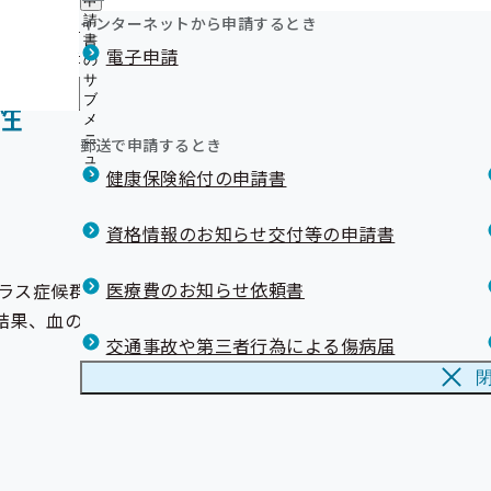
申
生活習慣病予防健診に関する調査事業（結果詳細）につい
お薬の新しい受け取り方「リフィル処方せん」
ニ
に
公
インターネットから申請するとき
請
関連リンク集
ュ
【外部委託】新ひだか町に特定保健指導の利用勧奨及び未
お薬手帳のことご存じですか？
つ
開
リンク集
書
リ
ー
よく利用されるページ
療機関受診勧奨業務を外部委託しております
電子申請
い
スイッチOTCをご存じですか？
の
の
ン
て
人間ドック健診のご案内（令和8年度より開始）
医療機関のかかり方について
サ
サ
ク
の
メ
ブ
健診実施機関一覧等
ブ
【医療機関・薬局さま】マイナ保険証利用促進広報素材
集
性
サ
メ
メ
の
【公募】令和9年度 生活習慣病予防健診等実施機関の公募
メールマガジン
ブ
ニ
ニ
サ
郵送で申請するとき
【外部委託】新ひだか町に協会けんぽの被扶養者に対する
メ
ュ
ュ
ブ
ニ
受診勧奨業務を外部委託しております
健康保険給付の申請書
ー
ー
メ
ュ
【外部委託】新規適用事業所を対象とした電話による生活
ニ
ー
診等受診勧奨業務の外部委託を実施しています
ュ
資格情報のお知らせ交付等の申請書
ー
医療費のお知らせ依頼書
ラス症候群の多発が知られています。食事や水分を十分に取
結果、血の固まり（血栓）ができ、血管の中を流れ、肺に詰
交通事故や第三者行為による傷病届