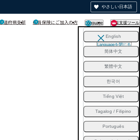
やさしい日本語
都道府県支部
船員保険にご加入の方
Language
閲覧支援ツール
English
Languageを閉じる
简体中文
繁體中文
한국어
Tiếng Việt
Tagalog / Filipino
Português