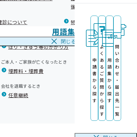
広報）
健康づくりコラム
後の健康保険）について
療養費
閉じる
健診について
特定保健指導について
海外で急な病気にかかり治療を受けたとき
での避難生活を安全に過ご
用語集
海外療養費
閉じる
康診査情報の
はり・きゅう等のかかり方
よ
問
く
い
の公募につい
申
あ
用
合
ご本人・ご家族が亡くなったとき
請
る
語
わ
埋葬料・埋葬費
医師による簡
書
ご
集
せ
か
質
か
・
関の募集につ
会社を退職するとき
が身近にあるといえます。特に寒冷地であります北海道内に
ら
問
ら
届
探
か
探
出
任意継続
害を防ぐ注意点についてお伝えします。
による受診勧
す
ら
す
先
て（委託上限
探
一
活を行うことをいいます。災害時は命を守る避難生活が重要で
す
覧
す
等業務の外部