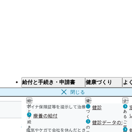
給付と手続き・申請書
健康づくり
よ
給付と手続き
健康づくり
よ
閉じる
給
健
よ
マイナ保険証等を提示して治療を受けるとき
付
康
健診
く
と
づ
あ
療養の給付
手
く
る
北海道支部
健診データの提供
続
り
ご
き
の
質
病気やケガで会社を休んだとき