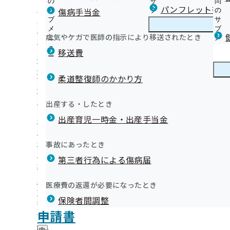
の
サ
問
北海道支部からのお知らせ
パンフレット等（
傷病手当金
サ
ブ
の
ブ
メ
サ
【健診等のご案内】ご本人（被保険者）さま
メ
ニ
ブ
病気やケガで医師の指示により移送されたとき
北海道支部の健診・保健指導のご案内
ニ
ュ
北
メ
【健診等のご案内】ご家族（被扶養者）さま
年2月「やむをえないクルマ
ュ
ー
海
ニ
移送費
定期健康診断（事業者健診）の結果をご提供願います！
ー
道
ュ
健康保険委員（健康保険サポーター）を募集しています
健診後のフォロー
支
ー
健康保険委員
健
健康保険委員広報紙【協会けんぽほっかいどう】
オンライン資格確認等システムによる保険者からの特定健
部
柔道整復師のかかり方
康
の
提供にかかる不同意申請について
保
健康事業所宣言
健
健診の機会を活用した医師による簡易禁煙指導の実施機関
険
健康づくり
健
どさんこヘルスサポートサービス
出産する・したとき
診
委
て（令和8年度の応募申込は終了いたしました。）
康
ウォーキング
・
員
出産育児一時金・出産手当金
づ
【外部委託】健診実施機関の一部に健診の機会を活用した
納入告知書同封リーフレット
保
喫煙対策
の
く
広報
広
易禁煙指導業務を外部委託しております
イベント・セミナー情報
健
サ
令和8年度フォローアッププログラムのご案内
り
報
指
「被保険者に対する特定保健指導業務（店舗型）」委託機
各種証明について
ブ
事故にあったとき
や集中豪雨など様々な災害が起きており、今後も災害の危険
の
始めよう！ヘルシーライフ【健康コラム】
の
導
メ
いて
ジェネリック医薬品（後発医薬品）
サ
北海道支部 第3期保健事業実施計画(データヘルス計画)
サ
統計情報
第三者行為による傷病届
予想されます。今回は災害時に車中泊避難をする際の健康被
の
ニ
ブ
「令和8年度 生活習慣病予防健診の機会を活用した医師等
北海道支部は移転しました
ブ
ご
メンタルヘルス
ュ
メ
奨（重症化予防対策）の実施業務」委託機関の募集につい
メ
協会けんぽ北海道支部LINE公式アカウント
案
ー
所在地・連絡先
選択することです。半日や1日単位ではなく、数日間車で生
ニ
医療費の返還が必要になったとき
ニ
内
数に達したため、募集は終了しました）
協会けんぽ北海道支部Ｘについて
北海道支部について
北
調達情報
ュ
ュ
いて考えておく必要があります。
の
【外部委託】特定保健指導業務の外部委託を実施していま
協会けんぽ北海道支部公式YouTubeチャンネル
保険者間調整
海
ー
採用情報
ー
サ
道
【外部委託】定期健康診断（事業者健診）結果データ取得
申請書の記入もれ・記入誤りにご注意ください
評議会
申請書
個人情報保護
ブ
支
情報公開
情
委託を実施しています
知らないなんてもったいない！医療費節約のポイント
事務処理誤り
メ
地方自治体及び関係団体との連携協定
部
報