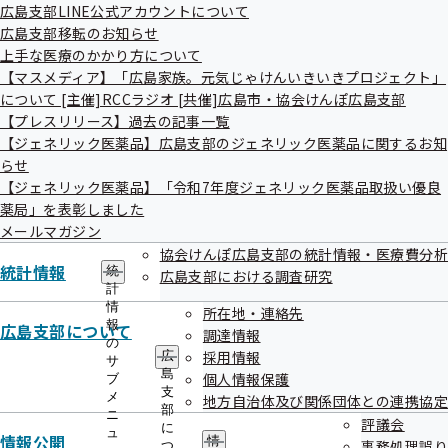
広島支部LINE公式アカウントについて
広島支部移転のお知らせ
関連情報
上手な医療のかかり方について
【マスメディア】「広島家族。元気じゃけんいきいきプロジェクト」
について [主催]RCCラジオ [共催]広島市・協会けんぽ広島支部
令和6年度 第2回広島支部評議会
【プレスリリース】過去の記事一覧
【ジェネリック医薬品】広島支部のジェネリック医薬品に関するお知
令和06年10月22日開催
らせ
【ジェネリック医薬品】「令和7年度ジェネリック医薬品取扱い優良
開催案内
資料
薬局」を表彰しました
議事録
メールマガジン
協会けんぽ広島支部の統計情報・医療費分析
統計情報
統
広島支部における調査研究
作成
令和06年10月23日
計
情
所在地・連絡先
報
広島支部について
調達情報
の
採用情報
広
サ
島
個人情報保護
ブ
支
メ
地方自治体及び関係団体との連携協定
部
ニ
評議会
に
ュ
情報公開
情
事務処理誤り
つ