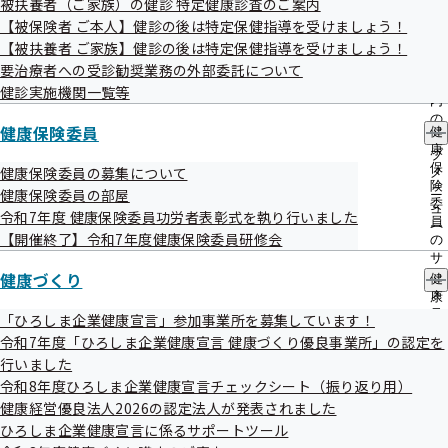
被扶養者（ご家族）の健診 特定健康診査のご案内
出
指
【被保険者 ご本人】健診の後は特定保健指導を受けましょう！
先
導
一
【被扶養者 ご家族】健診の後は特定保健指導を受けましょう！
の
覧
ご
要治療者への受診勧奨業務の外部委託について
の
案
健診実施機関一覧等
令和6年度 第2回広島支部評議会 資料
サ
内
ブ
の
健康保険委員
健
メ
サ
康
ニ
ブ
第2回 全国健康保険協会広島支部評議会 議事次第
保
ュ
健康保険委員の募集について
メ
険
ー
ニ
健康保険委員の部屋
資料1-1 令和7年度平均保険料に関する論点について
委
ュ
令和7年度 健康保険委員功労者表彰式を執り行いました
員
ー
資料1-2 令和7年度平均保険料に関する論点について
【開催終了】令和7年度健康保険委員研修会
の
サ
（参考資料）
健康づくり
ブ
健
メ
康
資料1-3 保健事業の一層の推進について
ニ
づ
「ひろしま企業健康宣言」参加事業所を募集しています！
ュ
く
資料2 広島支部の健康課題の報告及び解決に向けた事業
令和7年度「ひろしま企業健康宣言 健康づくり優良事業所」の認定を
ー
り
行いました
方針の意見聴取について
の
令和8年度ひろしま企業健康宣言チェックシート（振り返り用）
サ
資料3 マイナ保険証への円滑な移行に向けた対応につい
ブ
健康経営優良法人2026の認定法人が発表されました
メ
ひろしま企業健康宣言に係るサポートツール
て
ニ