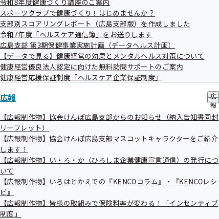
令和8年度健康づくり講座のご案内
ュ
参考資料1 協会けんぽ（医療分）の2023年度決算を足
スポーツクラブで健康づくり！はじめませんか？
ー
支部別スコアリングレポート（広島支部版）を作成しました
元とした収支見通し（2024年9月試算）について
令和7年度「ヘルスケア通信簿」をお送りします
参考資料2 広島支部スコアリングレポート2023
広島支部 第3期保健事業実施計画（データヘルス計画）
【データで見る】健康経営の効果とメンタルヘルス対策について
参考資料3 第3期保健事業実施計画（データヘルス計
健康経営優良法人認定に向けた無料訪問サポートのご案内
画）
健康経営応援保証制度「ヘルスケア企業保証制度」
参考資料4 評議会のスケジュールについて
広報
広
報
参考資料5 広島支部における加入者・事業所等の状況、
の
【広報制作物】協会けんぽ広島支部からのお知らせ（納入告知書同封
サ
リーフレット）
医療費の動向について
ブ
【広報制作物】協会けんぽ広島支部マスコットキャラクターをご紹介
メ
します！
評議会配布資料等については、当時の資料番号・日付が
ニ
ュ
【広報制作物】い・ろ・か（ひろしま企業健康宣言通信）の発行につ
記載されている場合があります。ご了承ください。
ー
いて
【広報制作物】いろはとかえでの『KENCOコラム』・『KENCOレシ
ピ』
【広報制作物】皆様の取組みで保険料率が変わる！「インセンティブ
制度」