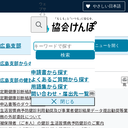
ウェ
やさしい日本語
ブサ
イト
全体
のナ
キーワードで探す
ビ
ゲー
ショ
広島支部
ン
広島支部
メニュー
を開く
検索
広島支部からのお知らせ
申請書から探す
令和6年度 第2回広島支部評議会
よくあるご質問から探す
広島支部の健診・保健指導のご案内
広
資料
用語集から探す
島
支
定期健康診断結果データ提供について
問い合わせ・届出先一覧
問
部
定期健康診断結果データの紙媒体での提出について
い
の
令和6年10月22日（火）に第2回全国健康保険協会広島支部
閉じる
申込書等のダウンロード
合
健
評議会を開催いたしました。
わ
生活習慣病予防健診利用勧奨及び事業者健診結果データ提出勧奨等業
診
せ
・
務の外部委託について
評議会の資料につきましては、次をご参照ください。
・
保
被保険者（ご本人）の健診 生活習慣病予防健診のご案内
届
健