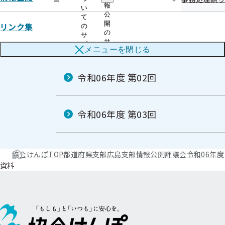
令和06年度
ー
報
い
公
て
開
リンク集
の
の
サ
令和06年度 第01回
サ
ブ
メニューを
閉じる
ブ
メ
メ
ニ
ニ
ュ
令和06年度 第02回
ュ
ー
ー
令和06年度 第03回
協会けんぽTOP
都道府県支部
広島支部
情報公開
評議会
令和06年度
資料