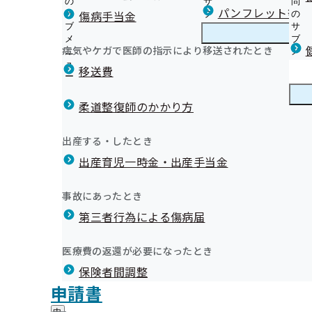
の
サ
問
福島支部からのお知らせ
パンフレット等（
傷病手当金
サ
ブ
の
ブ
メ
サ
安心＆おトクな生活習慣病予防健診はコチラ！
メ
ニ
ブ
病気やケガで医師の指示により移送されたとき
福島支部の健診・保健指導のご案内
ニ
ュ
福
メ
令和8年度 生活習慣病予防健診について
25.7.15）
ュ
ー
島
ニ
移送費
健診バスによる集合健診
ー
支
ュ
健康保険委員を募集しています！
被保険者（ご本人）様の特定保健指導
部
ー
健康保険委員
健
健康保険委員の登録・変更
市町村民健診のご案内
の
柔道整復師のかかり方
康
健
被扶養者様の特定健診自己負担額のご案内
保
今日から始める健康事業所宣言
診
受診券を使用した定期健康診断の受診について
険
健康づくり
健
出前講座について
出産する・したとき
・
委
被扶養者様（ご家族）様の特定保健指導
康
福島支部 保健事業実施計画（データヘルス計画）
保
員
出産育児一時金・出産手当金
づ
生活習慣病予防健診の対象者を有する事業所に対する受
福島支部公式LINEについて
健
健康づくりDVDの無料貸し出しを始めました！
の
く
広報
広
について
福島支部の広報・お知らせ
指
サ
令和7年度「オンライン禁煙セミナー」を開催します
り
報
導
定期健康診断結果データの取得勧奨業務委託について


納入告知書同封リーフレット
ブ
事故にあったとき
の
令和6年度「メンタルヘルスセミナー」を開催します
の
の
統計分析
メ
【特定保健指導業務を外部業者へ委託しております】
インセンティブ制度とは
サ
「ふくしま健康経営優良事業所」認定制度
サ
統計情報
第三者行為による傷病届
ご
統
統計分析（その他の分析）
ニ
ブ
令和６年度から付加健診の対象年齢が拡大されます！
協会けんぽ申請用紙の年金事務所への設置終了について
ブ
案
「令和7年度ふくしま健康経営優良事業所」の認定・表
計
ュ
メ
生活習慣病予防健診Q＆A
メ
新型コロナウイルス感染症に係る傷病手当金について
内
情
しました
ー
所在地・連絡先
ニ
医療費の返還が必要になったとき
ニ
の
定期健康診断結果のデータ提供のお願い
＋

プレスリリース
報
福島支部について
福
「令和6年度ふくしま健康経営優良事業所」の認定・表
調達情報
ュ
ュ
サ
の
被扶養者さま向け「特定健診」のご案内
ジェネリック医薬品はこんなお薬です
保険者間調整
島
ー
しました
採用情報
ー
ブ
サ
支
無料！扶養家族の皆さまの「協会けんぽ0（ゼロ）円健
ジェネリック医薬品（後発医薬品）実績リスト
評議会
申請書
「令和5年度ふくしま健康経営優良事業所」の認定・表
個人情報保護
メ
ブ
部
情報公開
情
未治療者に対する受診勧奨業務の外部委託について
メールマガジン
事務処理誤り
ニ
メ
しました
地方自治体及び関係団体との連携協定
に
報