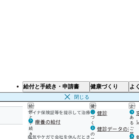
給付と手続き・申請書
健康づくり
よ
給付と手続き
健康づくり
よ
閉じる
給
健
よ
マイナ保険証等を提示して治療を受けるとき
付
康
健診
く
と
づ
あ
療養の給付
手
く
る
福島支部
健診データの提供
続
り
ご
き
の
質
病気やケガで会社を休んだとき