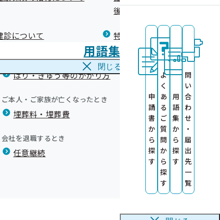
広報）
健康づくりコラム
後の健康保険）について
療養費
閉じる
健診について
特定保健指導について
海外で急な病気にかかり治療を受けたとき
用語集
海外療養費
閉じる
はり・きゅう等のかかり方
よ
問
く
い
申
あ
用
合
ご本人・ご家族が亡くなったとき
請
る
語
わ
埋葬料・埋葬費
診勧奨業務委託
書
ご
集
せ
か
質
か
・
会社を退職するとき
ら
問
ら
届
探
か
探
出
任意継続
す
ら
す
先
彰事業所が決定
探
一
す
覧
彰事業所が決定
診」のお知らせ
彰事業所が決定