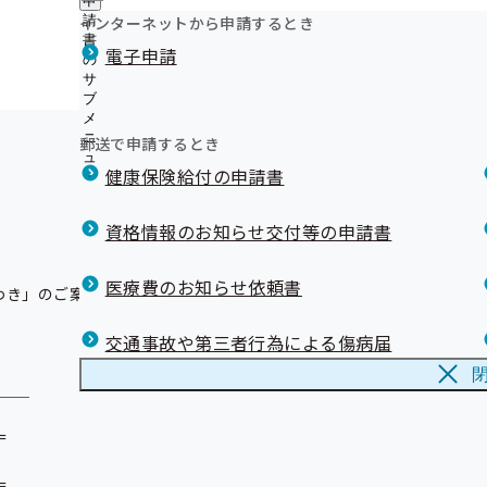
申
健診実施機関一覧等
資格確認書（健康保険証）記号番号変換
ュ
ニ
経済産業省の「健康経営優良法人2025」に278事業所
つ
公
インターネットから申請するとき
請
ー
ュ
被保険者（ご本人）様へ
い
た！
開
リンク集
書
ー
被扶養者（ご家族）様へ
電子申請
て
の
の
経済産業省の「健康経営優良法人2024」に270事業所
の
外部への業務委託について
サ
サ
た！
サ
ブ
ブ
LINE配信内容
ブ
メ
メ
メ
マスコットキャラクター『ケンタくん』の紹介
ニ
ニ
郵送で申請するとき
ニ
ュ
Youtubeで動画公開中！
ュ
ュ
健康保険給付の申請書
ー
ー
医療機関への早期受診の呼びかけ
ー
福島県民は喫煙率が全国ワースト１位 防ごう！受動喫煙
【「健康事業所宣言」事業所限定】スポーツクラブで健
資格情報のお知らせ交付等の申請書
ませんか
令和７年度「オンライン禁煙セミナー」を開催しました
医療費のお知らせ依頼書
交通事故や第三者行為による傷病届
＿




