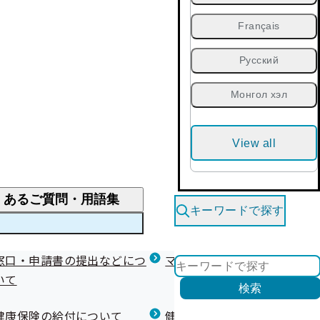
Français
Русский
Монгол хэл
View all
くあるご質問・用語集
キーワードで探す
くあるご質問
窓口・申請書の提出などにつ
医療費が高額になりそう・なったとき
健診を受けた後の健康づくり
マイナ保険証等関連について
いて
限度額適用認定・高額療養費・高額介護合算
検索
について
健康宣言（コラボヘルス）
健康保険の給付について
健康保険任意継続制度（退職
医療費の全額を負担したとき