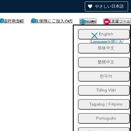
やさしい日本語
都道府県支部
船員保険にご加入の方
Language
閲覧支援ツール
English
Languageを閉じる
简体中文
繁體中文
한국어
Tiếng Việt
Tagalog / Filipino
Português