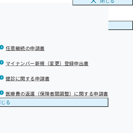
閉じる
が認定されまし
が認定されまし
メニューを
閉じる
任意継続の申請書
康づくりを始め
マイナンバー新規（変更）登録申出書
健診に関する申請書
医療費の返還（保険者間調整）に関する申請書
閉じる