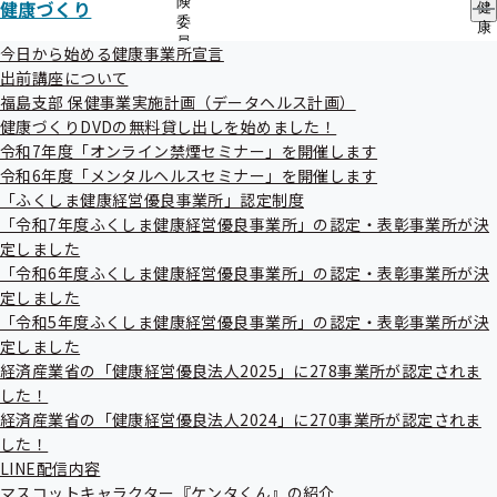
険
健康づくり
 １.マイナ保険証をお持ちでない方へ資格確認書を送付します

健
委
康
員
づ
今日から始める健康事業所宣言
の
く
出前講座について
 ２.令和7年度被扶養者資格再確認について

サ
り
福島支部 保健事業実施計画（データヘルス計画）
ブ
の
メ
健康づくりDVDの無料貸し出しを始めました！
サ
ニ
ブ
令和7年度「オンライン禁煙セミナー」を開催します
 ３.令和7年度社会保険事務講習会を開催いたします

ュ
メ
令和6年度「メンタルヘルスセミナー」を開催します
ー
ニ
「ふくしま健康経営優良事業所」認定制度
ュ
「令和7年度ふくしま健康経営優良事業所」の認定・表彰事業所が決
 ４.【訂正】健康経営優良法人2026（経産省）の申請締切日につい
ー
定しました
て　

「令和6年度ふくしま健康経営優良事業所」の認定・表彰事業所が決
定しました
 ＿＿＿＿＿＿＿＿＿＿＿＿＿＿＿＿＿＿＿＿＿＿＿＿＿＿＿＿＿＿
「令和5年度ふくしま健康経営優良事業所」の認定・表彰事業所が決
＿＿＿

定しました
経済産業省の「健康経営優良法人2025」に278事業所が認定されま
した！
経済産業省の「健康経営優良法人2024」に270事業所が認定されま
した！
LINE配信内容
マスコットキャラクター『ケンタくん』の紹介