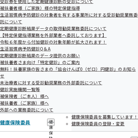
受診券を使用した定期健康診断の受診について
出
指
＋＋＋

被扶養者様（ご家族）様の特定保健指導
先
導
一
生活習慣病予防健診の対象者を有する事業所に対する受診勧奨業務委
の
 　　◇◆◇　協会けんぽ福島支部メールマガジン　第 271号　
覧
ご
託について
の
◇◆◇

案
定期健康診断結果データの取得勧奨業務委託について
サ
内
【特定保健指導業務を外部業者へ委託しております】
ブ
の
＋＋＋＋＋＋＋＋＋＋＋＋＋＋＋＋＋＋＋＋＋＋＋＋＋＋＋＋＋＋＋
メ
令和６年度から付加健診の対象年齢が拡大されます！
サ
＋＋

ニ
ブ
生活習慣病予防健診Q＆A
ュ
メ
定期健康診断結果のデータ提供のお願い
ー
こんにちは、協会けんぽ福島支部です。

ニ
被扶養者さま向け「特定健診」のご案内
ュ
無料！扶養家族の皆さまの「協会けんぽ0（ゼロ）円健診」のお知ら
ー
せ
※このメールは送信専用のメールアドレスから配信しております。

未治療者に対する受診勧奨業務の外部委託について
 　ご返信いただいても、個別にお答えすることができかねますので
健診実施機関一覧等
ご了承ください。

被保険者（ご本人）様へ
 ＿＿＿＿＿＿＿＿＿＿＿＿＿＿＿＿＿＿＿＿＿＿＿＿＿＿＿＿＿＿
被扶養者（ご家族）様へ
＿＿＿

外部への業務委託について
健康保険委員を募集しています！
健康保険委員
健
健康保険委員の登録・変更
 ＞＞＞＞＞　　　　もくじ　　　　＜＜＜＜＜

康
保