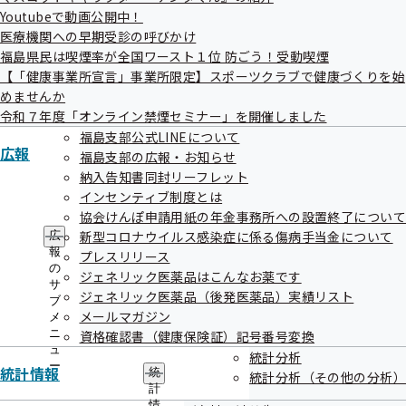
Youtubeで動画公開中！
医療機関への早期受診の呼びかけ
福島県民は喫煙率が全国ワースト１位 防ごう！受動喫煙
【「健康事業所宣言」事業所限定】スポーツクラブで健康づくりを始
めませんか
令和７年度「オンライン禁煙セミナー」を開催しました
福島支部公式LINEについて
=====================================================
広報
福島支部の広報・お知らせ
==

納入告知書同封リーフレット
インセンティブ制度とは
マイナ保険証をお持ちでない方へ資格確認書を送付します

協会けんぽ申請用紙の年金事務所への設置終了につい
新型コロナウイルス感染症に係る傷病手当金について
広
=====================================================
報
プレスリリース
==

の
ジェネリック医薬品はこんなお薬です
サ
ジェネリック医薬品（後発医薬品）実績リスト
ブ
メールマガジン
メ
ニ
資格確認書（健康保険証）記号番号変換
令和7年12月2日以降、現在お持ちの健康保険証は使用できなくなり
ュ
統計分析
ます。

ー
統計情報
統
統計分析（その他の分析）
計
今後は健康保険証として利用登録したマイナンバーカード（マイナ保
情