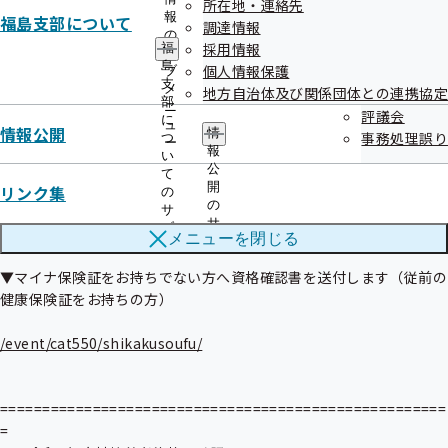
所在地・連絡先
険証）を利用して医療機関等を受診していただけますが、マイナ保険
報
福島支部について
調達情報
証をお持ちでない方が医療機関等を受診する際には資格確認書が必要
の
採用情報
福
サ
となります。

島
個人情報保護
ブ
支
メ
地方自治体及び関係団体との連携協定
そのため協会けんぽでは、従前の健康保険証をお持ちの方（令和6年
部
ニ
評議会
に
11月29日までに新規に資格取得（扶養認定）の決定をされた方）で
ュ
情報公開
情
事務処理誤り
つ
あって、令和7年4月30日時点でマイナ保険証をお持ちでない方へ、
ー
報
い
資格確認書を送付しています。福島支部につきましては、10月30日
公
て
発送予定ですので、ご承知おきください。

開
リンク集
の
の
サ
サ
ブ
メニューを
閉じる
ブ
メ
メ
ニ
▼マイナ保険証をお持ちでない方へ資格確認書を送付します（従前の
ニ
ュ
ュ
健康保険証をお持ちの方）

ー
ー
/event/cat550/shikakusoufu/
=====================================================
=
