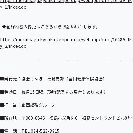
https://merumaga.kyoukaikenpo.or.jp/webapp/form/16489_fk
y_1/index.do
  ◆登録内容の変更はこちらからお願いいたします。

https://merumaga.kyoukaikenpo.or.jp/webapp/form/16489_fk
y_2/index.do
＿＿＿＿＿＿＿＿＿＿＿＿＿＿＿＿＿＿＿＿＿＿＿＿＿＿＿＿＿＿＿
＿＿

■発行元：協会けんぽ　福島支部（全国健康保険協会）

■発効日：毎月15日頃（随時配信する場合もあります）

■担　当：企画総務グループ

■所在地：〒960-8546　福島市栄町6-6　福島セントランドビル8階

■電　話：TEL 024-523-3915
