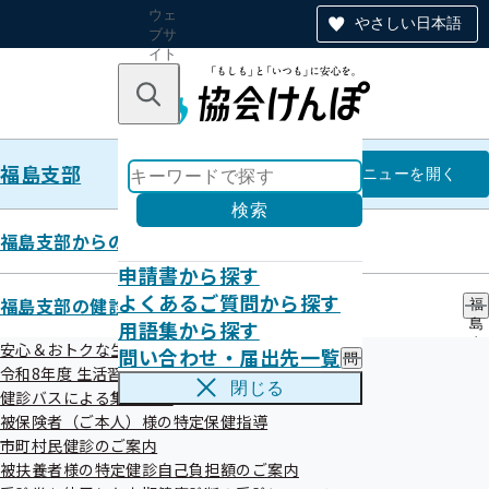
ウェ
やさしい日本語
ブサ
イト
全体
のナ
キーワードで探す
ビ
ゲー
ショ
福島支部
ン
福島支部
メニュー
を開く
検索
福島支部からのお知らせ
申請書から探す
バックナンバー第271号
よくあるご質問から探す
福島支部の健診・保健指導のご案内
福
用語集から探す
島
（2025.10.15）
支
安心＆おトクな生活習慣病予防健診はコチラ！
問い合わせ・届出先一覧
問
部
令和8年度 生活習慣病予防健診について
い
の
閉じる
健診バスによる集合健診
合
健
令和07年10月16日

わ
被保険者（ご本人）様の特定保健指導
診
せ
・
市町村民健診のご案内
・
保
被扶養者様の特定健診自己負担額のご案内
届
＋2025.10.15配信＋＋＋＋＋＋＋＋＋＋＋＋＋＋＋＋＋＋＋＋＋＋
健