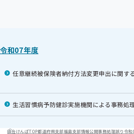
令和07年度
任意継続被保険者納付方法変更申出に関す
生活習慣病予防健診実施機関による事務処
協会けんぽTOP
都道府県支部
福島支部
情報公開
事務処理誤り
令和