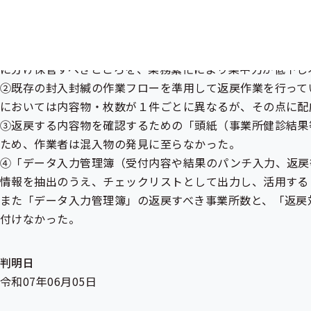
発生原因
①不備項目のある健診結果票の仕分け作業を担当者１名が実
に分け保管すべきところを、業務繁忙により集中力が低下し
②既存の封入封緘の作業フローを準用して返戻作業を行って
においては内容物・枚数が１件ごとに異なるが、その点に配
③返戻する内容物を確認するための「頭紙（事業所健診結果
ため、作業者は混入物の発見に至らなかった。
④「データ入力管理簿（受付内容や結果のパンチ入力、返戻
情報を抽出のうえ、チェックリストとして出力し、活用する
また「データ入力管理簿」の返戻すべき事業所数と、「返戻
付けなかった。
判明日
令和07年06月05日