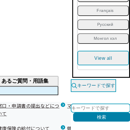
Français
Русский
Монгол хэл
View all
くあるご質問・用語集
キーワードで探す
くあるご質問
窓口・申請書の提出などにつ
医療費が高額になりそう・なったとき
健診を受けた後の健康づくり
マイナ保険証等関連について
いて
限度額適用認定・高額療養費・高額介護合算
検索
について
健康宣言（コラボヘルス）
健康保険の給付について
健康保険任意継続制度（退職
医療費の全額を負担したとき