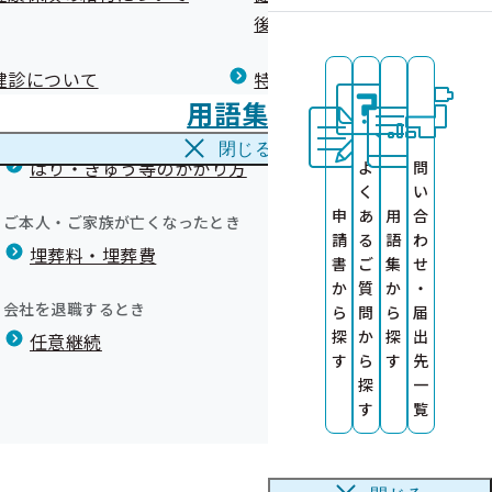
広報）
健康づくりコラム
後の健康保険）について
療養費
閉じる
健診について
特定保健指導について
海外で急な病気にかかり治療を受けたとき
用語集
海外療養費
健診結果票の混入
閉じる
はり・きゅう等のかかり方
よ
問
く
い
申
あ
用
合
ご本人・ご家族が亡くなったとき
請
る
語
わ
埋葬料・埋葬費
診勧奨業務委託
書
ご
集
せ
か
質
か
・
会社を退職するとき
ら
問
ら
届
探
か
探
出
任意継続
す
ら
す
先
彰事業所が決定
探
一
す
覧
彰事業所が決定
べき健診結果票（問診含む）を誤って混入。A事業所が文書
診」のお知らせ
彰事業所が決定