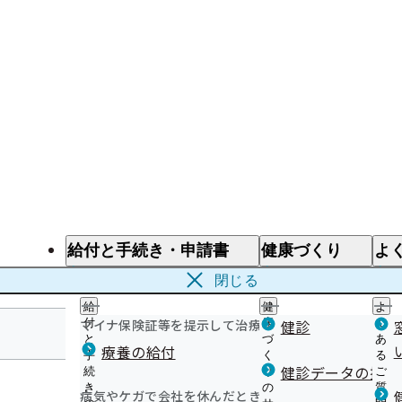
給付と手続き・申請書
健康づくり
よ
給付と手続き
健康づくり
よ
閉じる
給
健
よ
マイナ保険証等を提示して治療を受けるとき
付
康
健診
く
と
づ
あ
療養の給付
手
く
る
福島支部
健診データの提供
続
り
ご
き
の
質
病気やケガで会社を休んだとき