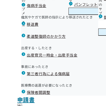
の
サ
問
福島支部からのお知らせ
パンフレット等（
傷病手当金
サ
ブ
の
ブ
メ
サ
安心＆おトクな生活習慣病予防健診はコチラ！
メ
ニ
ブ
病気やケガで医師の指示により移送されたとき
福島支部の健診・保健指導のご案内
ニ
ュ
福
メ
令和8年度 生活習慣病予防健診について
ュ
ー
島
ニ
移送費
健診バスによる集合健診
ー
支
ュ
業にかかる委託業者による
健康保険委員を募集しています！
被保険者（ご本人）様の特定保健指導
部
ー
健康保険委員
健
健康保険委員の登録・変更
市町村民健診のご案内
の
柔道整復師のかかり方
康
健
被扶養者様の特定健診自己負担額のご案内
保
今日から始める健康事業所宣言
診
受診券を使用した定期健康診断の受診について
険
健康づくり
健
出前講座について
出産する・したとき
・
委
被扶養者様（ご家族）様の特定保健指導
康
福島支部 保健事業実施計画（データヘルス計画）
保
員
出産育児一時金・出産手当金
づ
生活習慣病予防健診の対象者を有する事業所に対する受
福島支部公式LINEについて
健
健康づくりDVDの無料貸し出しを始めました！
の
く
広報
広
について
福島支部の広報・お知らせ
指
サ
令和7年度「オンライン禁煙セミナー」を開催します
り
報
導
定期健康診断結果データの取得勧奨業務委託について
納入告知書同封リーフレット
ブ
事故にあったとき
の
令和6年度「メンタルヘルスセミナー」を開催します
の
の
統計分析
メ
【特定保健指導業務を外部業者へ委託しております】
インセンティブ制度とは
サ
「ふくしま健康経営優良事業所」認定制度
サ
統計情報
第三者行為による傷病届
ご
統
統計分析（その他の分析）
ニ
ブ
令和６年度から付加健診の対象年齢が拡大されます！
協会けんぽ申請用紙の年金事務所への設置終了について
ブ
案
「令和7年度ふくしま健康経営優良事業所」の認定・表
計
ュ
メ
生活習慣病予防健診Q＆A
メ
新型コロナウイルス感染症に係る傷病手当金について
内
情
しました
ー
所在地・連絡先
ニ
医療費の返還が必要になったとき
ニ
の
定期健康診断結果のデータ提供のお願い
プレスリリース
報
福島支部について
福
「令和6年度ふくしま健康経営優良事業所」の認定・表
調達情報
ュ
ュ
サ
の
被扶養者さま向け「特定健診」のご案内
ジェネリック医薬品はこんなお薬です
保険者間調整
島
ー
しました
採用情報
ー
ブ
「事業者健診結果（返戻扱）」について、本来は他社へ送付す
サ
支
無料！扶養家族の皆さまの「協会けんぽ0（ゼロ）円健
ジェネリック医薬品（後発医薬品）実績リスト
評議会
申請書
「令和5年度ふくしま健康経営優良事業所」の認定・表
個人情報保護
メ
ブ
部
情報公開
個人情報が漏洩してしまったもの
情
未治療者に対する受診勧奨業務の外部委託について
メールマガジン
事務処理誤り
ニ
メ
しました
地方自治体及び関係団体との連携協定
に
報