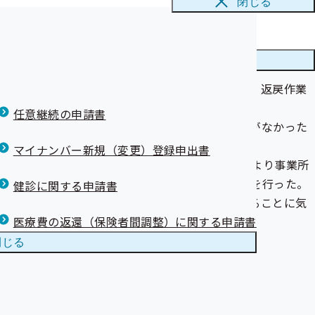
閉じる
が認定されまし
が認定されまし
３事業所）について、本来は１事業所を１つのクリアファイル
メニューを
閉じる
封入物や枚数が固定される封入封緘作業と異なり、返戻作業
認・混入物の発見に至らなかった。
任意継続の申請書
の記載となっており、具体的な枚数や人数の記載がなかった
康づくりを始め
マイナンバー新規（変更）登録申出書
業所リスト（返戻作業を行う際に、管理簿データより事業所
類から「返戻対象事業所リスト」を作成して作業を行った。
健診に関する申請書
いなかったため、本作業で発送件数が不足していることに気
医療費の返還（保険者間調整）に関する申請書
閉じる