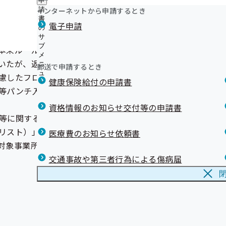
申
健診実施機関一覧等
資格確認書（健康保険証）記号番号変換
ュ
ニ
経済産業省の「健康経営優良法人2025」に278事業所
つ
公
インターネットから申請するとき
請
ー
ュ
被保険者（ご本人）様へ
い
た！
開
リンク集
書
ー
被扶養者（ご家族）様へ
電子申請
て
の
の
経済産業省の「健康経営優良法人2024」に270事業所
の
施した際に、A事業所を含めた誤送付先の２２事業所（計２
外部への業務委託について
サ
サ
た！
サ
ブ
ブ
本来ルールを逸脱してまとめて保管し、格納してしまった。
LINE配信内容
ブ
メ
メ
メ
マスコットキャラクター『ケンタくん』の紹介
いたが、返戻作業専用の作業フローを構築していなかった。
ニ
ニ
郵送で申請するとき
ニ
ュ
Youtubeで動画公開中！
ュ
慮したフローがなかったために返戻発送作業者は内容物の確
ュ
健康保険給付の申請書
ー
ー
医療機関への早期受診の呼びかけ
ー
等パンチ入力結果票）」へは、健診結果を返戻する件数のみ
福島県民は喫煙率が全国ワースト１位 防ごう！受動喫煙
【「健康事業所宣言」事業所限定】スポーツクラブで健
資格情報のお知らせ交付等の申請書
等に関する事跡が記載された管理簿）」を基に「返戻対象事
ませんか
令和７年度「オンライン禁煙セミナー」を開催しました
リスト）」を作成する手順を逸脱し、クリアファイル内の書
医療費のお知らせ依頼書
対象事業所リスト」に記載される事業所数とで比較検証して
交通事故や第三者行為による傷病届