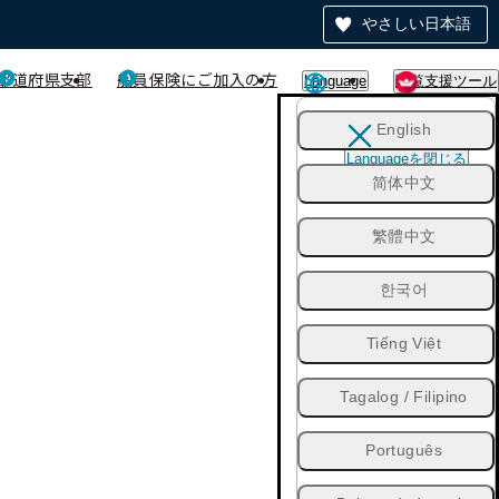
やさしい日本語
都道府県支部
船員保険にご加入の方
Language
閲覧支援ツール
English
Languageを閉じる
简体中文
繁體中文
한국어
Tiếng Việt
Tagalog / Filipino
Português