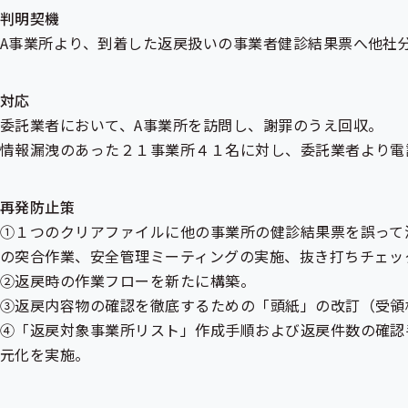
判明契機
A事業所より、到着した返戻扱いの事業者健診結果票へ他社
対応
委託業者において、A事業所を訪問し、謝罪のうえ回収。
情報漏洩のあった２１事業所４１名に対し、委託業者より電
再発防止策
①１つのクリアファイルに他の事業所の健診結果票を誤って
の突合作業、安全管理ミーティングの実施、抜き打ちチェッ
②返戻時の作業フローを新たに構築。
③返戻内容物の確認を徹底するための「頭紙」の改訂（受領
④「返戻対象事業所リスト」作成手順および返戻件数の確認
元化を実施。