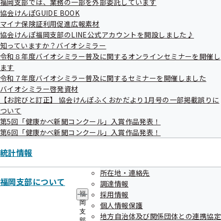
令和7年度 第3回福岡支部評議会
福岡支部では、業務の一部を外部委託しています
協会けんぽGUIDE BOOK
令和08年01月13日開催
マイナ保険証利用促進広報素材
協会けんぽ福岡支部のLINE公式アカウントを開設しました♪
開催案内
資料
知っていますか？バイオシミラー
令和８年度バイオシミラー普及に関するオンラインセミナーを開催し
議事録
ます
令和７年度バイオシミラー普及に関するセミナーを開催しました
バイオシミラー啓発資材
作成
令和08年01月13日
【お詫びと訂正】 協会けんぽふくおかだより1月号の一部掲載誤りに
ついて
第5回「健康かべ新聞コンクール」入賞作品発表！
第6回「健康かべ新聞コンクール」入賞作品発表！
統計情報
令和07年度
所在地・連絡先
福岡支部について
調達情報
採用情報
福
岡
個人情報保護
令和07年度 第01回
支
地方自治体及び関係団体との連携協定
部