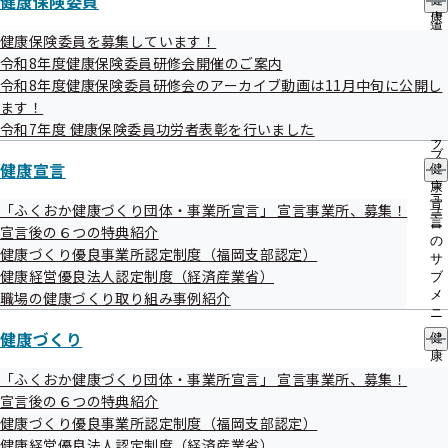
令和7年度 第3回福岡支部評議会を開催い
健康保険委員
出
指
康
たします
先
導
保
健康保険委員を募集しています！
一
の
険
覧
令和8年度健康保険委員研修会開催のご案内
ご
委
の
令和8年度健康保険委員研修会のアーカイブ動画は11月中旬に公開し
標記につきましては、持ち回り審議により開催することとい
案
員
サ
内
ます！
の
たしますので、お知らせいたします。
ブ
の
サ
令和7年度 健康保険委員功労者表彰を行いました
メ
サ
ブ
ニ
ブ
メ
健康宣言
ュ
健
メ
ニ
ー
康
ニ
ュ
宣
「ふくおか健康づくり団体・事業所宣言」 宣言事業所、募集！
ュ
日時
ー
言
ー
宣言後の６つの特典紹介
令和８年１月13日（火）～令和８年１月16日（金）
の
健康づくり優良事業所認定制度（福岡支部認定）
サ
健康経営優良法人認定制度（経済産業省）
ブ
メ
職場の健康づくり取り組み事例紹介
議題
ニ
令和８年度 協会けんぽ保険料率について
ュ
健康づくり
健
ー
康
インセンティブ制度について
づ
「ふくおか健康づくり団体・事業所宣言」 宣言事業所、募集！
令和８年度福岡支部事業計画・保険者機能強化予算
く
宣言後の６つの特典紹介
り
（案）について
健康づくり優良事業所認定制度（福岡支部認定）
の
その他
健康経営優良法人認定制度（経済産業省）
サ