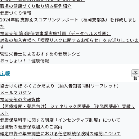
ブ
職場の健康づくり取り組み事例紹介
議題については変更となる場合がございます。
メ
健康づくり情報
ニ
2024年度 支部別スコアリングレポート（福岡支部版）を作成しまし
ュ
担当
た
ー
福岡支部 第3期保健事業実施計画（データヘルス計画）
全国健康保険協会福岡支部 事務局
対象の加入者様へ「喫煙リスクに関するお知らせ」をお送りしていま
担当者 柴田（シバタ）・髙尾（タカオ）
す
電話092-477-7252
管理栄養士によるおすすめの健康レシピ
FAX 092-477-7297
おっしょい！！健康情報
広報
広
報
の
協会けんぽ ふくおかだより（納入告知書同封リーフレット）
サ
メールマガジン
ブ
福岡支部の広報媒体
メ
【医療機関・薬局向け】 ジェネリック医薬品（後発医薬品）実績リ
ニ
ュ
スト
ー
健康保険料率に関する制度「インセンティブ制度」について
関連情報
退職後の健康保険加入のご案内
確定申告や年末調整における任意継続保険料の確認について