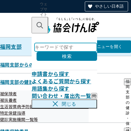
ウェ
やさしい日本語
ブサ
イト
全体
のナ
キーワードで探す
ビ
ゲー
ショ
福岡支部
ン
福岡支部
メニュー
を開く
検索
福岡支部からのお知らせ
申請書から探す
令和7年度 第3回福岡支部評議会
よくあるご質問から探す
福岡支部の健診・保健指導のご案内
福
開催案内
用語集から探す
岡
支
被保険者
問い合わせ・届出先一覧
問
部
被扶養者
い
の
閉じる
生活習慣病予防健診等実施機関の募集について
合
健
わ
特定保健指導
診
せ
・
健診実施機関一覧等
・
保
届
健
健