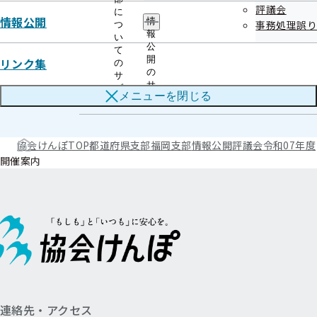
評議会
に
情報公開
情
事務処理誤り
つ
令和07年度 第02回
報
い
公
て
開
リンク集
の
の
サ
令和07年度 第03回
サ
ブ
メニューを
閉じる
ブ
メ
メ
ニ
ニ
ュ
ュ
ー
協会けんぽTOP
都道府県支部
福岡支部
情報公開
評議会
令和07年度
ー
開催案内
連絡先・アクセス