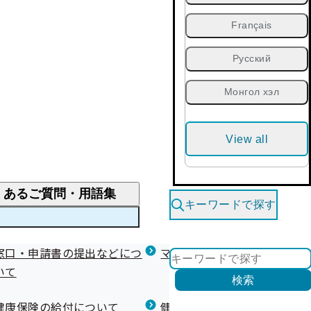
Français
Русский
Монгол хэл
View all
くあるご質問・用語集
キーワードで探す
くあるご質問
窓口・申請書の提出などにつ
医療費が高額になりそう・なったとき
健診を受けた後の健康づくり
マイナ保険証等関連について
いて
限度額適用認定・高額療養費・高額介護合算
検索
について
健康宣言（コラボヘルス）
健康保険の給付について
健康保険任意継続制度（退職
医療費の全額を負担したとき