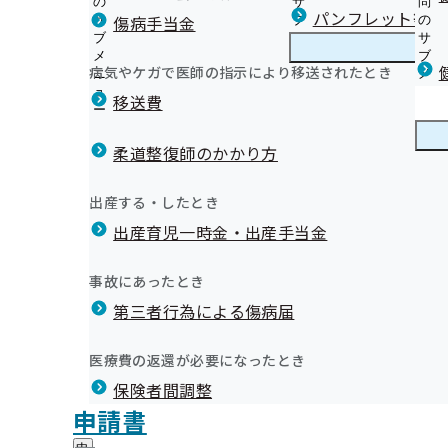
の
サ
問
福岡支部からのお知らせ
パンフレット等（
傷病手当金
サ
ブ
の
ブ
メ
サ
被保険者
メ
ニ
ブ
病気やケガで医師の指示により移送されたとき
福岡支部の健診・保健指導のご案内
ニ
ュ
福
メ
被扶養者
ュ
ー
岡
ニ
移送費
生活習慣病予防健診等実施機関の募集について
ー
支
ュ
健康保険委員を募集しています！
特定保健指導
部
ー
健康保険委員
健
令和8年度健康保険委員研修会開催のご案内
健診実施機関一覧等
の
柔道整復師のかかり方
康
令和8年度健康保険委員研修会のアーカイブ動画は11月
健
保
「ふくおか健康づくり団体・事業所宣言」 宣言事業所、
す！
診
険
健康宣言
健
宣言後の６つの特典紹介
出産する・したとき
・
令和7年度 健康保険委員功労者表彰を行いました
委
康
健康づくり優良事業所認定制度（福岡支部認定）
保
員
出産育児一時金・出産手当金
宣
「ふくおか健康づくり団体・事業所宣言」 宣言事業所、
健
健康経営優良法人認定制度（経済産業省）
の
言
健康づくり
健
宣言後の６つの特典紹介
指
サ
職場の健康づくり取り組み事例紹介
の
康
導
健康づくり優良事業所認定制度（福岡支部認定）
ブ
事故にあったとき
サ
づ
の
協会けんぽ ふくおかだより（納入告知書同封リーフレッ
メ
健康経営優良法人認定制度（経済産業省）
ブ
回福岡支部評議会を開催いたします
く
広報
第三者行為による傷病届
ご
広
メールマガジン
ニ
メ
職場の健康づくり取り組み事例紹介
り
案
報
ュ
福岡支部の広報媒体
ニ
の
健康づくり情報
内
の
ー
ュ
【医療機関・薬局向け】 ジェネリック医薬品（後発医薬
医療費の返還が必要になったとき
サ
の
2024年度 支部別スコアリングレポート（福岡支部版）
サ
統計情報
ー
ブ
ト
サ
ブ
福岡支部 第3期保健事業実施計画（データヘルス計画）
保険者間調整
メ
することとなりましたのでお知らせいたします。
ブ
メ
健康保険料率に関する制度「インセンティブ制度」につ
対象の加入者様へ「喫煙リスクに関するお知らせ」をお
所在地・連絡先
申請書
ニ
メ
ニ
退職後の健康保険加入のご案内
福岡支部について
福
管理栄養士によるおすすめの健康レシピ
調達情報
ュ
ニ
ュ
確定申告や年末調整における任意継続保険料の確認につ
岡