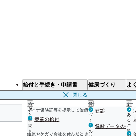
給付と手続き・申請書
健康づくり
よ
給付と手続き
健康づくり
よ
閉じる
給
健
よ
マイナ保険証等を提示して治療を受けるとき
付
康
健診
く
と
づ
あ
療養の給付
手
く
る
福岡支部
健診データの提供
続
り
ご
き
の
質
病気やケガで会社を休んだとき