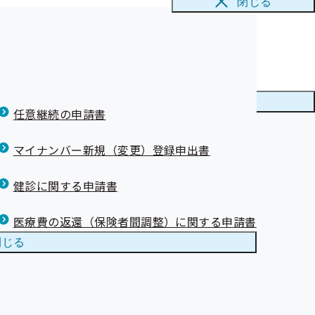
閉じる
た♪
ナーを開催しま
メニューを
閉じる
任意継続の申請書
しました
マイナンバー新規（変更）登録申出書
部掲載誤りにつ
健診に関する申請書
医療費の返還（保険者間調整）に関する申請書
閉じる