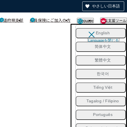
やさしい日本語
都道府県支部
船員保険にご加入の方
Language
閲覧支援ツール
English
Languageを閉じる
简体中文
繁體中文
한국어
Tiếng Việt
Tagalog / Filipino
Português