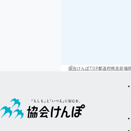
協会けんぽTOP
都道府県支部
福