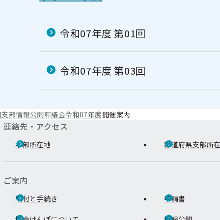
令和07年度 第01回
令和07年度 第03回
岡支部
情報公開
評議会
令和07年度
開催案内
連絡先・アクセス
本部所在地
都道府県支部所
ご案内
給付と手続き
申請書
協会けんぽについて
情報公開