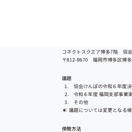
日時
令和7年7月17日（木）15：00
場所
コネクトスクエア博多7階 協
〒812-8670 福岡市博多区博多駅
議題
協会けんぽの令和６年度決
令和６年度 福岡支部事業
その他
議題については変更となる場
傍聴方法