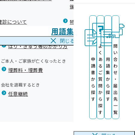
広報）
健康づくりコラム
後の健康保険）について
療養費
閉じる
健診について
特定保健指導について
海外で急な病気にかかり治療を受けたとき
用語集
海外療養費
閉じる
はり・きゅう等のかかり方
よ
問
中旬に公開しま
く
い
募集！
申
あ
用
合
ご本人・ご家族が亡くなったとき
請
る
語
わ
埋葬料・埋葬費
募集！
書
ご
集
せ
か
質
か
・
会社を退職するとき
ら
問
ら
届
ト）
探
か
探
出
任意継続
す
ら
す
先
探
一
品）実績リス
を作成しました
す
覧
いて
送りしています
いて