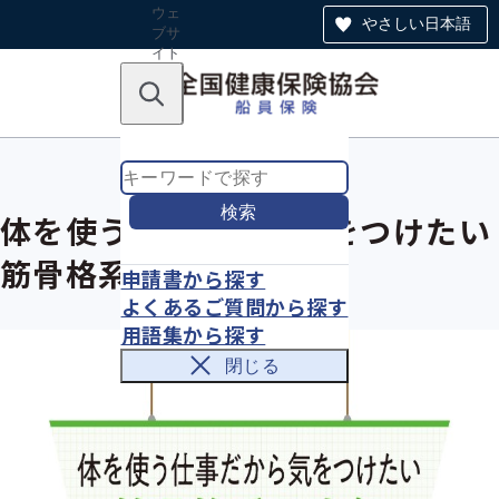
ウェ
やさしい日本語
ブサ
イト
全体
のナ
キーワードで探す
ビ
ゲー
ショ
ン
検索
体を使う仕事だから気をつけたい
筋骨格系の病気
申請書から探す
よくあるご質問から探す
用語集から探す
閉じる