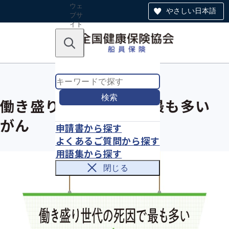
ウェ
やさしい日本語
ブサ
イト
全体
のナ
キーワードで探す
ビ
ゲー
ショ
ン
検索
働き盛り世代の死因で最も多い
がん
申請書から探す
よくあるご質問から探す
用語集から探す
閉じる