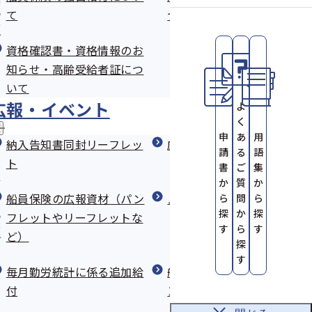
問
下船後3月の療養補償
て
ついて
の
サ
しをご提供ください
健診結果に応じたオーダーメイドの
ブ
整骨院・接骨院にかかるとき
資格確認書・資格情報のお
情報提供
メ
ニ
知らせ・高齢受給者証につ
ュ
かり方
疾病任意継続
健診実施機関の募集
特定健康診査等実施計画
いて
ー
広報・イベント
よ
葬祭料・家族葬祭料
ト
く
広
申
あ
用
報
納入告知書同封リーフレッ
広報
請
る
語
療養費（治療用装具）
・
り宣言のエントリー
シンプルでかんたん！栄養レシピを
ト
書
ご
集
イ
す！
公開中
ベ
か
質
か
その他の保険給付
ン
船員保険の広報資材（パン
メールマガジン
ら
問
ら
ト
探
か
探
くり宣言」エント
船員健康づくりサポーター大募集！
フレットやリーフレットな
の
す
ら
す
サ
一覧
ど）
ブ
探
メ
す
う 船員保険健康ア
ニ
「オンライン禁煙プログラム」参加
毎月勤労統計に係る追加給
船員保険部におけるマイナ
ュ
職務外疾病給付の申請書
者募集中！
付
ンバーの取扱いについて
ー