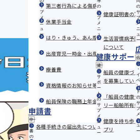
の
導
第三者行為による傷病届
サ
の
ブ
サ
健康証明書の写
メ
ブ
休業手当金
ニ
メ
ュ
ニ
ー
ュ
はり・きゅう、あん摩・マッサージのか
生活習慣病予防
ー
について
出産育児一時金・出産手当金
健康サポー
健
療養費
康
船員の健康づく
サ
を募集していま
ポ
資格情報のお知らせ等をなくしたとき
ー
ト
「船員の健康づ
の
船員保険の職務上年金
リー船舶所有者
サ
申請書
ブ
メ
申
健康を持ち歩こ
ニ
請
各種手続きの届出先について
ュ
プリ
書
ー
の