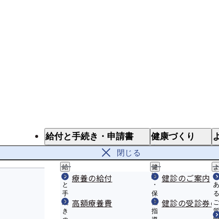
給付と手続き・申請書
健康づくり
給付と手続き
健診・保健
閉じる
給
健
付
療養の給付
診
健診のご案内
と
・
手
保
高額療養費
健診の受診券の
続
健
き
指