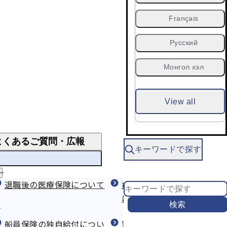
Français
Русский
Монгол хэл
View all
よくあるご質問・広報
キーワードで探す
指導
よくあるご質問
よ
く
退職後の医療保険について
限度額適用認定証
特定保健指導のご案内
疾病任意継続の加入手続き
あ
について
る
検索
送付について
傷病手当金
特定保健指導の申し込みがインター
ご
質
船員保険の独自給付につい
ネットでできるようになりました
窓口・申請書の提出などに