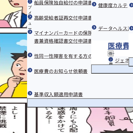
船員保険独自給付の申請書
サ
健康度カルテ
ブ
メ
高齢受給者証再交付申請書
ニ
ュ
データヘルス計
ー
マイナンバーカードの保険証利用登録の解除
書兼資格確認書交付申請書
医療費
医
性同一性障害を有する方の性別・通称名の取
療
ジェネ
費
医療費のお知らせ依頼書
の
節
約
の
サ
基準収入額適用申請書
ブ
メ
ニ
ュ
ー