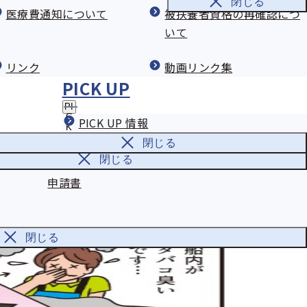
閉じる
職務上年金の申請書
ヘルスコンパス（船員のためのやさ
医療費通知について
被扶養者資格の再確認につ
しい健康づくり）
いて
疾病任意継続の申請書
画
船員保険事業（健康づくりの支援）
リンク
動画リンク集
申請
マイナンバー新規（変更）登録申出書
に関するアンケート
PICK UP
の節約
PI
C
PICK UP 情報
扱い
旧姓併記の取扱い
K
リック医薬品について
U
閉じる
P
の
閉じる
資格確認書交付申請書・資格情報のお知らせ交付
サ
申請書
ブ
メ
ニ
ュ
ー
閉じる