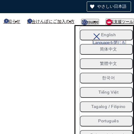
やさしい日本語
お知らせ
協会けんぽにご加入の方
Language
閲覧支援ツール
English
Languageを閉じる
简体中文
繁體中文
한국어
Tiếng Việt
Tagalog / Filipino
Português