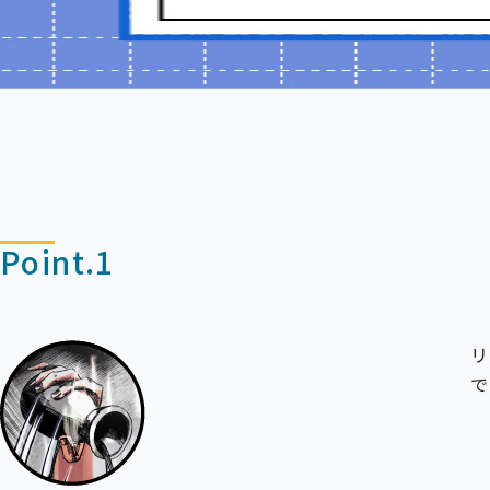
Point.1
リ
で