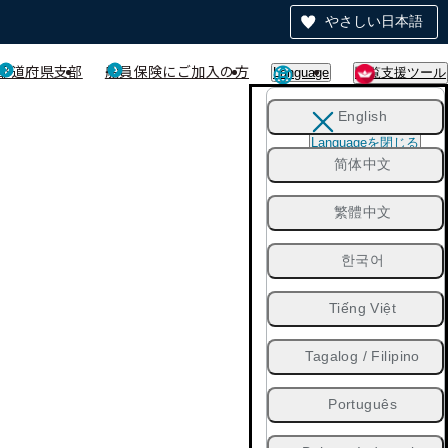
やさしい日本語
都道府県支部
船員保険にご加入の方
Language
閲覧支援ツール
English
Languageを閉じる
简体中文
繁體中文
한국어
Tiếng Việt
Tagalog / Filipino
Português