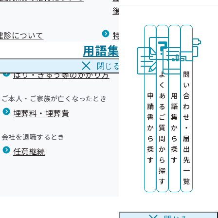
広報）
健康づくりコラム
後の健康保険）について
療養費
閉じる
健診について
特定保健指導について
海外で急な病気にかかり治療を受けたとき
用語集
海外療養費
閉じる
はり・きゅう等のかかり方
よ
問
く
い
申
あ
用
合
ご本人・ご家族が亡くなったとき
請
る
語
わ
埋葬料・埋葬費
書
ご
集
せ
か
質
か
・
会社を退職するとき
ら
問
ら
届
探
か
探
出
任意継続
す
ら
す
先
探
一
す
覧