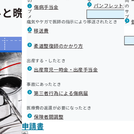
の
サ
問
パンフレット等（
傷病手当金
サ
ブ
の
ルと晩酌大好き課長
ブ
メ
サ
メ
ニ
ブ
病気やケガで医師の指示により移送されたとき
ニ
ュ
メ
ュ
ー
ニ
移送費
ー
ュ
ー
柔道整復師のかかり方
出産する・したとき
出産育児一時金・出産手当金
事故にあったとき
第三者行為による傷病届
医療費の返還が必要になったとき
保険者間調整
申請書