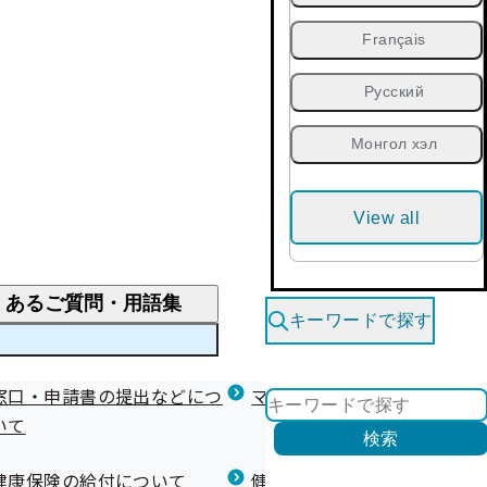
Français
Русский
Монгол хэл
View all
くあるご質問・用語集
キーワードで探す
くあるご質問
窓口・申請書の提出などにつ
医療費が高額になりそう・なったとき
健診を受けた後の健康づくり
マイナ保険証等関連について
いて
限度額適用認定・高額療養費・高額介護合算
検索
について
健康宣言（コラボヘルス）
健康保険の給付について
健康保険任意継続制度（退職
医療費の全額を負担したとき