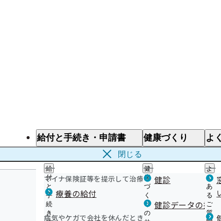
給付と手続き・申請書
健康づくり
よ
給付と手続き
健康づくり
よ
閉じる
給
健
よ
マイナ保険証等を提示して治療を受けるとき
付
康
健診
く
と
づ
あ
療養の給付
手
く
る
健診データの提供
続
り
ご
き
の
質
病気やケガで会社を休んだとき