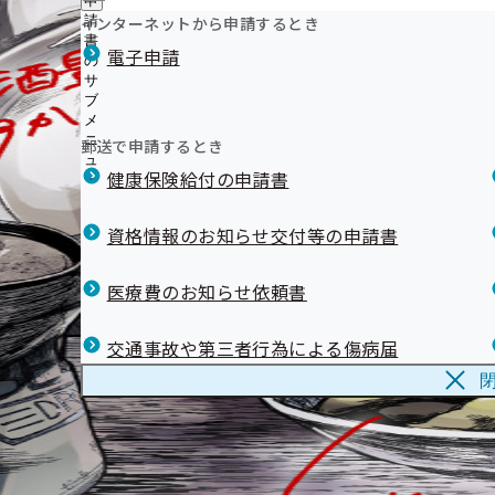
申
インターネットから申請するとき
請
書
電子申請
の
サ
ブ
メ
ニ
郵送で申請するとき
ュ
健康保険給付の申請書
ー
資格情報のお知らせ交付等の申請書
医療費のお知らせ依頼書
交通事故や第三者行為による傷病届