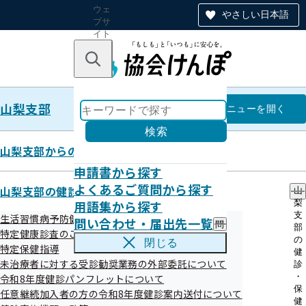
ウェ
やさしい日本語
ブサ
イト
全体
のナ
キーワードで探す
ビ
ゲー
ショ
山梨支部
ン
山梨支部
メニュー
を開く
検索
山梨支部からのお知らせ
申請書から探す
協会けんぽやまなし（納入告知書
よくあるご質問から探す
山梨支部の健診・保健指導のご案内
山
用語集から探す
梨
同封リーフレット）
支
生活習慣病予防健診
問い合わせ・届出先一覧
問
部
特定健康診査のご案内（ご家族）
い
の
閉じる
特定保健指導
合
健
令和08年08月01日
わ
未治療者に対する受診勧奨業務の外部委託について
診
せ
・
令和8年度健診パンフレットについて
・
保
任意継続加入者の方の令和8年度健診案内送付について
届
健