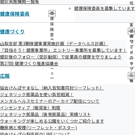
健診実施機関一覧等
出
指
先
健康保険委員を募集しています
導
健康保険委員
一
健
の
覧
康
ご
の
保
最新号
案
サ
険
健康づくり
内
健
ブ
委
の
康
メ
員
サ
づ
山梨支部 第3期保健事業実施計画（データヘルス計画）
ニ
の
ブ
く
「目指そう！健康事業所」 エントリー事業所を募集しています！
ュ
サ
メ
り
健診後のフォロー（受診勧奨）で従業員の健康を守りましょう
ー
ブ
ニ
の
メ
第27回 健康づくり推進協議会
ュ
サ
ニ
ー
ブ
ュ
広報
メ
広
ー
ニ
報
ュ
の
協会けんぽやまなし（納入告知書同封リーフレット）
ー
サ
ジェネリック医薬品を使い負担軽減！
ブ
メンタルヘルスセミナーのアーカイブ配信について
メ
インセンティブ（報奨金）制度
ニ
ュ
ジェネリック医薬品（後発医薬品）実績リスト
ー
ウォーキングが楽しめる公園をいくつかご紹介します
糖尿病と喫煙(リーフレット・ポスター)
協会けんぽ山梨支部のLINEについて