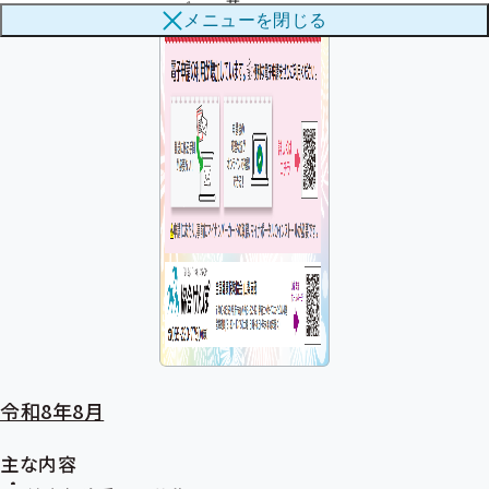
サ
ブ
メニューを
閉じる
ブ
メ
メ
ニ
ニ
ュ
ュ
ー
ー
令和8年8月
主な内容