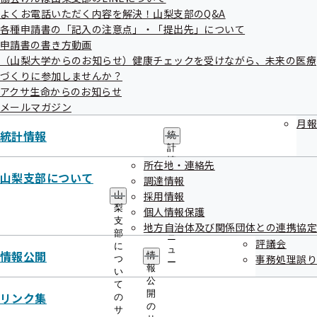
よくお電話いただく内容を解決！山梨支部のQ&A
各種申請書の「記入の注意点」・「提出先」について
申請書の書き方動画
（山梨大学からのお知らせ）健康チェックを受けながら、未来の医療
づくりに参加しませんか？
アクサ生命からのお知らせ
メールマガジン
月報
統計情報
統
計
情
所在地・連絡先
報
山梨支部について
調達情報
の
採用情報
山
サ
梨
個人情報保護
ブ
支
メ
地方自治体及び関係団体との連携協定
部
ニ
評議会
に
ュ
情報公開
情
事務処理誤り
つ
ー
報
い
公
て
開
リンク集
の
の
サ