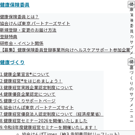
健康保険委員
健
参考資料_令和８年度都道府県単位保険料率について（詳
康
細）
保
健康保険委員とは？
険
協会けんぽ東京 パートナーズサイト
委
評議会配布資料等については、当時の資料番号・日付が
新規登録・変更のお届け方法
員
登録特典
記載されている場合があります。ご了承ください。
の
サ
研修会・イベント関係
ブ
【募集】健康保険委員登録事業所向けヘルスケアサポート参加企業
メ
ニ
健康づくり
健
ュ
康
ー
づ
1.健康企業宣言®について
く
2.健康経営®をはじめましょう！
関連情報
り
3.健康経営実践企業認定制度について
の
4.健康優良企業認定について
サ
ブ
5.健康づくりサポートページ
令和8年度第1回東京支部評議会
メ
6.協会けんぽ東京 パートナーズサイト
ニ
7.健康経営優良法人認定制度について（経済産業省）
令和08年05月18日開催
ュ
8.健康経営セミナー2026を開催いたしました
ー
9.令和8年度健康経営セミナーを開催いたします！
開催案内
資料
協会けんぽTimes（納入告知書同封リーフレット）