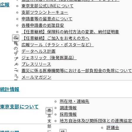
広報
東京支部公式LINEについて
２.申込宛先
支部ツウシントーキョー
申請書等の留意点について
全国健康保険協会 東京支部 企画グループ 宛
各種申請書の処理目安
FAX番号 03-3319-0331
【任意継続】保険料の納付方法の変更、納付証明書
【任意継続】ご加入をお考えの方へ
広
報
広報ツール（チラシ・ポスターなど）
３.申込締切
の
データヘルス計画
サ
ジェネリック（後発医薬品）
開催予定日の2営業日前の正午必着
ブ
プレスリリース
メ
ニ
震災に係る医療機関等における一部負担金の免除について
ュ
メールマガジン
傍聴される方へ
ー
事務局の指定した場所以外に立ち入ることはできませ
統計情報
ん。
所在地・連絡先
携帯電話等、音の出る機器については、音が出ないよ
東京支部について
調達情報
うにしてください。
東
採用情報
京
静粛を旨とし、会議の妨害となるような行為は慎んで
地方自治体及び関係団体との連携協定
支
ださい。
部
評議会
に