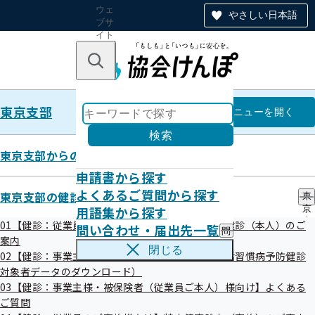
ウェ
やさしい日本語
ブサ
イト
全体
のナ
キーワードで探す
ビ
ゲー
ショ
東京支部
ン
東京支部
メニュー
を開く
検索
東京支部からのお知らせ
申請書から探す
令和8年度第1回東京支部評議会
よくあるご質問から探す
東京支部の健診・保健指導のご案内
東
開催案内
用語集から探す
京
支
01【健診：従業員ご本人様向け】生活習慣病予防健診（本人）のご
問い合わせ・届出先一覧
問
部
案内
い
の
閉じる
02【健診：事業主様向け】情報提供サービス（生活習慣病予防健診
合
健
わ
対象者データのダウンロード）
診
せ
・
03【健診：事業主様・被保険者（従業員ご本人）様向け】よくある
・
保
ご質問
届
健