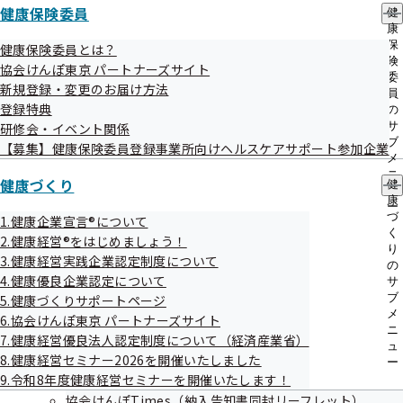
令和8年度東京支部事業計画及び予算について
健康保険委員
健
健康保険法改正等について
康
保
健康保険委員とは？
その他
険
協会けんぽ東京 パートナーズサイト
議題については変更となる場合がございます。
委
新規登録・変更のお届け方法
員
登録特典
の
サ
研修会・イベント関係
傍聴方法
ブ
【募集】健康保険委員登録事業所向けヘルスケアサポート参加企業
メ
ニ
健康づくり
１.申込方法
健
ュ
康
ー
づ
1.健康企業宣言®について
あらかじめ傍聴申込書に必要事項をご記入の上、FAXに
く
2.健康経営®をはじめましょう！
てお申し込みください。（お電話等によるお申し込み
り
3.健康経営実践企業認定制度について
の
はご遠慮ください。）
4.健康優良企業認定について
サ
傍聴希望多数の場合、抽選となることがあります。
ブ
5.健康づくりサポートページ
メ
6.協会けんぽ東京 パートナーズサイト
お申し込みいただいた結果は、申込締切後、全員にFAX
ニ
7.健康経営優良法人認定制度について（経済産業省）
にてご連絡いたします。
ュ
8.健康経営セミナー2026を開催いたしました
ー
傍聴申込書
9.令和8年度健康経営セミナーを開催いたします！
協会けんぽTimes（納入告知書同封リーフレット）