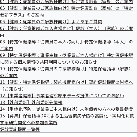
令和8年度第1回東京支部評議会を開催いた
04【健診：従業員のご家族様向け】特定健康診査（家族）のご案内
出
指
します
05【健診：従業員のご家族様向け】特定健康診査（家族）の「特定
先
導
一
健診プラス」のご案内
の
覧
ご
06【健診：従業員のご家族様向け】よくあるご質問
の
標記について、次のとおり開催することとなりましたのでお
案
07【健診：任意継続ご加入者様向け】健診（本人）（家族）のご案
サ
内
知らせいたします。
内
ブ
の
メ
08【特定保健指導：従業員ご本人様向け】特定保健指導（本人）の
サ
ニ
ブ
ご案内
ュ
メ
09【特定保健指導：事業主様・従業員ご本人様向け】特定保健指導
ー
ニ
に関する個人情報の共同利用についてのお知らせ
ュ
日時
10【特定保健指導：従業員のご家族様向け】特定保健指導（家族）
ー
令和8年5月18日（月曜日） 午後3時～午後5時（予定）
のご案内
11【健診・特定保健指導：契約機関様向け】契約健診機関の皆様へ
（お知らせ）
場所
12【事業者健診】事業者健診結果データ提供についてのお願い
全国健康保険協会東京支部 会議室
13【外部委託】外部委託先情報
14【重症化予防：従業員ご本人様向け】未治療者の方への受診勧奨
15【募集】保健指導DXによる生活習慣病予防の高度化・実用化に関
議題
する研究開発への参加事業所
健診実施機関一覧等
令和7年度東京支部事業報告