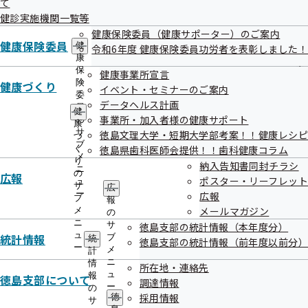
て
出
指
にもつながります。
健診実施機関一覧等
先
導
一
お財布にやさしい受診の仕方って？上手な医療のかかり方の
健康保険委員（健康サポーター）のご案内
の
覧
健康保険委員
ご
健
令和6年度 健康保険委員功労者を表彰しました！
ポイントを4つご紹介します！
の
案
康
サ
内
保
健康事業所宣言
ブ
の
険
健康づくり
イベント・セミナーのご案内
メ
サ
委
データヘルス計画
ニ
ブ
員
健
ュ
事業所・加入者様の健康サポート
メ
の
康
ー
ニ
サ
徳島文理大学・短期大学部考案！！健康レシピ
づ
ュ
ブ
く
徳島県歯科医師会提供！！歯科健康コラム
「診療時間内の受診」を心がけましょう！
ー
メ
り
納入告知書同封チラシ
ニ
の
広報
ポスター・リーフレット
ュ
サ
広
ー
広報
休日や夜間など診療時間外の受診は割増料金がかかります。
ブ
報
メールマガジン
メ
の
また限られた検査や治療しか受けられない場合があり、診療
ニ
サ
徳島支部の統計情報（本年度分）
時間内に改めて受診が必要となる場合もあります。
ュ
統計情報
ブ
統
徳島支部の統計情報（前年度以前分）
ー
メ
計
診療時間外にお子さまの病気で迷ったら、こども医療電話相
ニ
情
所在地・連絡先
談「#8000」へご相談ください。
ュ
報
徳島支部について
調達情報
ー
の
採用情報
徳
サ