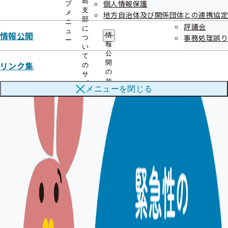
島
個人情報保護
ブ
支
メ
地方自治体及び関係団体との連携協定
部
ニ
評議会
に
ュ
情報公開
情
事務処理誤り
つ
ー
報
い
公
て
開
リンク集
の
の
サ
サ
ブ
メニューを
閉じる
ブ
メ
メ
ニ
ニ
ュ
ュ
ー
ー