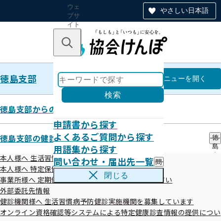
ウェ
やさしい日本語
ブサ
イト
全体
のナ
キーワードで探す
ビ
ゲー
ショ
徳島支部
ン
徳島支部
メニュー
を開く
検索
徳島支部からのお知らせ
申請書から探す
徳島の知っテル！？カンガえ
よくあるご質問から探す
徳島支部の健診・保健指導のご案内
徳
用語集から探す
島
ルー！上手なおやこ医療のかかり
支
本人様へ 生活習慣病予防健診のご案内
問い合わせ・届出先一覧
問
部
方
本人様へ 特定保健指導のご案内
い
の
閉じる
事業所様へ 定期健康診断結果の提供にご協力ください
合
健
わ
外部委託先情報
診
せ
・
健診機関様へ 生活習慣病予防健診実施機関を募集しています
上手な医療のかかり方は、医療費の節約につながるだけじゃ
・
保
オンライン資格確認等システムによる特定健康診査情報の提供につい
届
なく、医療現場の負担を減らすため、未来の医療を守ること
健