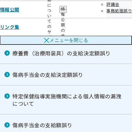
評議会
に
令和07年度
情報公開
情
事務処理誤り
つ
報
い
公
て
開
リンク集
の
傷病手当金の支給決定額誤り
の
サ
サ
ブ
メニューを
閉じる
ブ
メ
メ
ニ
療養費（治療用装具）の支給決定額誤り
ニ
ュ
ュ
ー
ー
傷病手当金の支給決定額誤り
特定保健指導実施機関による個人情報の漏洩
について
傷病手当金の支給額誤り