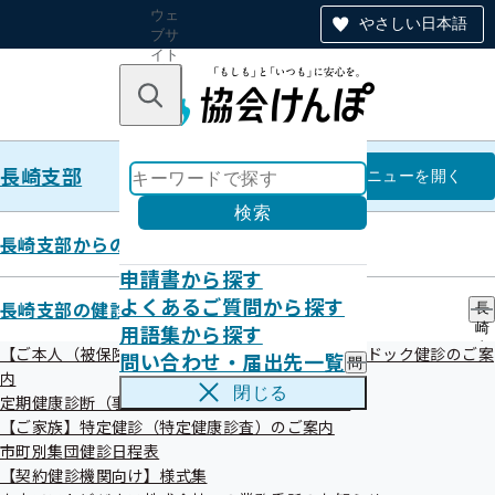
ウェ
やさしい日本語
ブサ
イト
全体
のナ
キーワードで探す
ビ
ゲー
ショ
長崎支部
ン
長崎支部
メニュー
を開く
検索
長崎支部からのお知らせ
申請書から探す
令和07年07月31日
よくあるご質問から探す
長崎支部の健診・保健指導のご案内
長
傷病手当金の支給決定額誤り
用語集から探す
崎
支
【ご本人（被保険者）】生活習慣病予防健診・人間ドック健診のご案
問い合わせ・届出先一覧
問
部
内
い
の
閉じる
定期健康診断（事業者健診）結果の提供のお願い
合
健
わ
【ご家族】特定健診（特定健康診査）のご案内
診
せ
・
市町別集団健診日程表
・
保
【契約健診機関向け】様式集
発生年月日
届
健