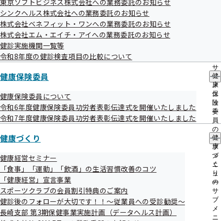
東京ソフトビジネス株式会社への業務委託のお知らせ
出
令和07年06月11日
指
シンクヘルス株式会社への業務委託のお知らせ
先
導
一
株式会社ベネフィット・ワンへの業務委託のお知らせ
の
覧
ご
株式会社エム・エイチ・アイへの業務委託のお知らせ
事案
の
案
健診実施機関一覧等
サ
支給済みの傷病手当金にかかる更正処理の遅延により、後続
内
令和8年度の健診検査項目の比較について
ブ
の
の申請分について誤った日額で支給決定され過払いが生じた
メ
サ
ニ
健康保険委員
もの。
健
ブ
ュ
康
メ
ー
保
ニ
健康保険委員について
険
ュ
令和6年度健康保険委員功労者表彰伝達式を開催いたしました
発生原因
委
ー
令和7年度健康保険委員功労者表彰伝達式を開催いたしました
事務処理の遅延。
員
の
健康づくり
健
サ
康
ブ
判明日
づ
メ
健康経営セミナー
令和07年06月13日
く
ニ
「食事」「運動」「飲酒」の生活習慣改善のコツ
り
ュ
「健康経営」宣言事業
の
ー
スポーツクラブの会員割引特典のご案内
サ
判明契機
ブ
健診後のフォローが大切です！！～従業員への受診勧奨～
更正処理を行う際に給付記録を確認したところ、次の申請期
メ
長崎支部 第3期保健事業実施計画（データヘルス計画）
ニ