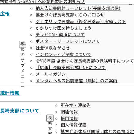
間の傷病手当金が誤った支給日額で決定されていることが判
株式会社NｰSMARTへの業務委託のお知らせ
ュ
納入告知書同封リーフレット(長崎支部通信)
明。
ー
広報
協会けんぽ長崎支部からのお知らせ
ジェネリック医薬品（後発医薬品）実績リスト
対応
かかりつけ医を持ちましょう
テレビCM・動画について
ご本人様へ謝罪および経緯を説明し内容についてご理解いた
ポスター・リーフレットについて
だいた。また、返納について了承をいただいた。
広
社会保険ながさき
報
インセンティブ制度について
の
サ
令和8年度 協会けんぽ長崎支部の保険料率について
再発防止策
ブ
【広報】長崎支部公式LINEについて
今回の事案をグループ全職員に情報共有し、事務処理手順等
メ
メールマガジン
ニ
の順守を徹底する。
メンタルヘルス出前講座（無料）のご案内
ュ
ー
統計情報
所在地・連絡先
長崎支部について
調達情報
採用情報
長
崎
個人情報保護
支
地方自治体及び関係団体との連携協定
部