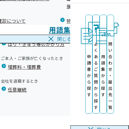
広報）
健康づくりコラム
後の健康保険）について
療養費
閉じる
健診について
特定保健指導について
海外で急な病気にかかり治療を受けたとき
いて
用語集
海外療養費
閉じる
はり・きゅう等のかかり方
よ
問
く
い
申
あ
用
合
ご本人・ご家族が亡くなったとき
請
る
語
わ
埋葬料・埋葬費
の提供について
フレット)
書
ご
集
せ
険申請セットの
もあるかもしれません。
か
質
か
・
会社を退職するとき
ら
問
ら
届
探
か
探
出
任意継続
す
ら
す
先
探
一
す
覧