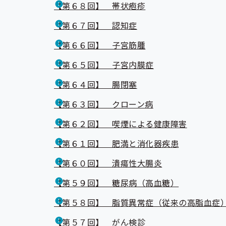
【第６８回】 帯状疱疹
【第６７回】 認知症
【第６６回】 子宮筋腫
【第６５回】 子宮内膜症
【第６４回】 腸閉塞
【第６３回】 クローン病
【第６２回】 喫煙による健康障害
【第６１回】 肥満と消化器疾患
【第６０回】 潰瘍性大腸炎
【第５９回】 糖尿病（高血糖）
【第５８回】 脂質異常症（従来の高脂血症
【第５７回】 がん検診