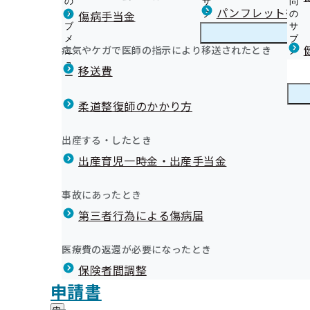
の
サ
問
高知支部からのお知らせ
パンフレット等（
傷病手当金
サ
ブ
の
ブ
メ
サ
生活習慣病予防健診のご案内
メ
ニ
ブ
病気やケガで医師の指示により移送されたとき
高知支部の健診・保健指導のご案内
ニ
ュ
高
メ
令和8年度 生活習慣病予防健診機関の受付開始時期につ
﨑の気になる病気
ュ
ー
知
ニ
移送費
生活習慣病予防健診に関するＱ＆Ａ
ー
支
ュ
生活習慣病予防健診等実施機関の新規募集について
部
ー
健康保険委員
特定健診のご案内
の
柔道整復師のかかり方
健
特定健診に関するＱ＆Ａ
高知支部 第3期保健事業実施計画（データヘルス計画）
診
特定保健指導のご案内
健康づくり
健
健康経営「取組事例」の紹介
出産する・したとき
・
保健事業の外部委託について
康
健康経営『高知家』健康企業宣言
保
出産育児一時金・出産手当金
づ
って来ました！
オンライン資格確認等システムによる特定健康診査情報
協会けんぽ高知支部からのお知らせ(納入告知書同封リー
健
健康経営優良法人認定制度について
く
広報
広
健診実施機関一覧等
退職後の任意継続保険のお手続きについて（任意継続保
指
ｒ．川﨑の気になる病気】に載っていた症状だ！」なんて事
人生100年時代の健康づくりコラム
り
報
導
ご案内）
事故にあったとき
の
睡眠専門家による良質睡眠コラム
えていますので、ぜひともご一読ください！
の
の
高知支部の医療費等について
高知支部公式LINEについて
サ
知って得するDr.川﨑の気になる病気
サ
統計情報
第三者行為による傷病届
ご
統
高知支部の加入者数等の状況
ブ
傷病手当金の返納が必要かも？
ブ
案
体重計に乗ることから始めよう（糖尿病発症予防広報）
計
高知支部スコアリングレポート
メ
メ
ジェネリック医薬品について
内
情
所在地・連絡先
ニ
高知支部ジェネリック医薬品の統計情報等
医療費の返還が必要になったとき
ニ
になる病気】
の
今から使おう！マイナ保険証
報
高知支部について
高
調達情報
ュ
ュ
サ
の
各種関係団体との連携（研修会の案内など）
保険者間調整
知
ー
採用情報
ー
ブ
サ
支
遡及喪失の返納金について
評議会
申請書
個人情報保護
メ
ブ
部
情報公開
情
メールマガジン
事務処理誤り
ニ
メ
地方自治体及び関係団体との連携協定
に
報