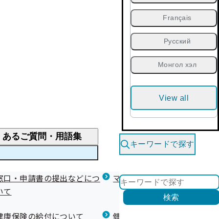
Français
Русский
Монгол хэл
View all
くあるご質問・用語集
キーワードで探す
くあるご質問
窓口・申請書の提出などにつ
医療費が高額になりそう・なったとき
健診を受けた後の健康づくり
マイナ保険証等関連について
いて
限度額適用認定・高額療養費・高額介護合算
検索
について
健康宣言（コラボヘルス）
健康保険の給付について
健康保険任意継続制度（退職
医療費の全額を負担したとき