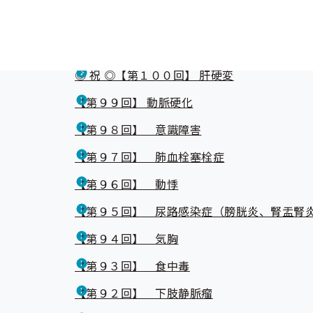
【知って得するＤｒ．川﨑の気になる
◎ 祝 ◎【第１００回】 肝硬変
【第９９回】 動脈硬化
【第９８回】 意識障害
【第９７回】 肺血栓塞栓症
【第９６回】 動悸
【第９５回】 尿路感染症（膀胱炎、腎盂腎
【第９４回】 気胸
【第９３回】 食中毒
【第９２回】 下肢静脈瘤