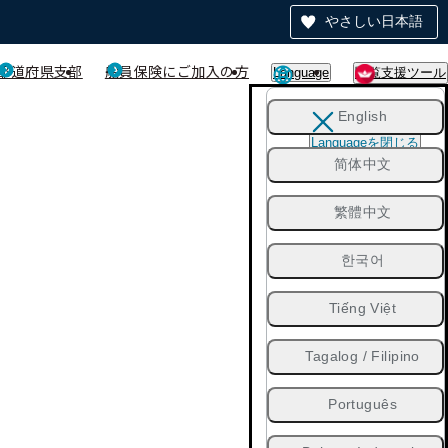
やさしい日本語
都道府県支部
船員保険にご加入の方
Language
閲覧支援ツール
English
Languageを閉じる
简体中文
繁體中文
한국어
Tiếng Việt
Tagalog / Filipino
Português