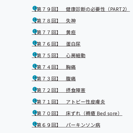
【第７９回】 健康診断の必要性（PART2）
【第７８回】 失神
【第７７回】 黄疸
【第７６回】 蛋白尿
【第７５回】 心房細動
【第７４回】 胸痛
【第７３回】 腹痛
【第７２回】 摂食障害
【第７１回】 アトピー性皮膚炎
【第７０回】 床ずれ（褥瘡 Bed sore）
【第６９回】 パーキンソン病