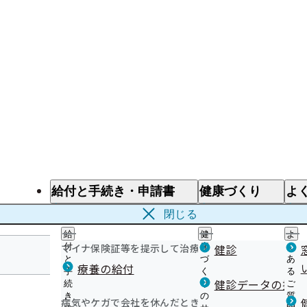
給付と手続き・申請書
健康づくり
よ
給付と手続き
健康づくり
よ
閉じる
給
健
よ
マイナ保険証等を提示して治療を受けるとき
付
康
健診
く
と
づ
あ
療養の給付
手
く
る
高知支部
健診データの提供
続
り
ご
き
の
質
病気やケガで会社を休んだとき