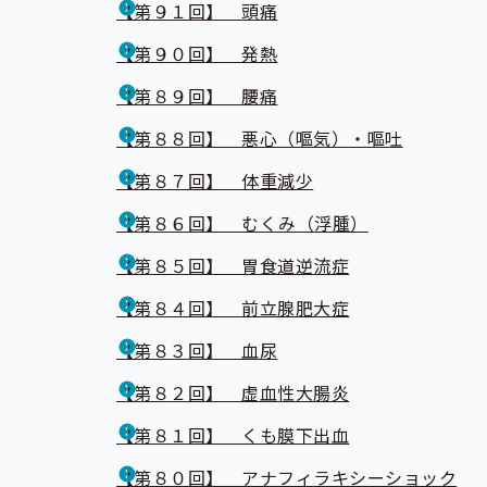
【第９１回】 頭痛
【第９０回】 発熱
【第８９回】 腰痛
【第８８回】 悪心（嘔気）・嘔吐
【第８７回】 体重減少
【第８６回】 むくみ（浮腫）
【第８５回】 胃食道逆流症
【第８４回】 前立腺肥大症
【第８３回】 血尿
【第８２回】 虚血性大腸炎
【第８１回】 くも膜下出血
【第８０回】 アナフィラキシーショック