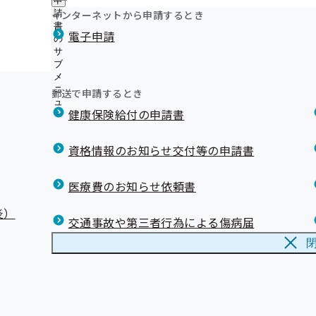
申
ュ
ニ
つ
公
インターネットから申請するとき
請
ー
ュ
い
開
リンク集
書
ー
病気】
電子申請
て
の
の
の
サ
サ
サ
ブ
ブ
ブ
メ
メ
メ
ニ
ニ
郵送で申請するとき
ニ
ュ
ュ
ュ
健康保険給付の申請書
ー
ー
ー
資格情報のお知らせ交付等の申請書
医療費のお知らせ依頼書
炎）
交通事故や第三者行為による傷病届