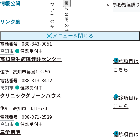
ー
情報公開
情
事務処理誤り
つ
電話番号
088-822-7264
報
い
高知市
健診
受付中
公
て
開
リンク集
高知生協病院健診センター
の
健診項目は
の
サ
サ
こちら
ブ
住所
高知市口細山206-9
メニューを
閉じる
ブ
メ
メ
電話番号
088-843-0051
ニ
ニ
ュ
高知市
健診
受付中
ュ
ー
高知厚生病院健診センター
ー
健診項目は
こちら
住所
高知市葛島1ｰ9-50
電話番号
088-813-3412
高知市
健診
受付中
クリニックグリーンハウス
健診項目は
こちら
住所
高知市上町1ｰ7-1
電話番号
088-871-2529
高知市
健診
受付中
三愛病院
健診項目は