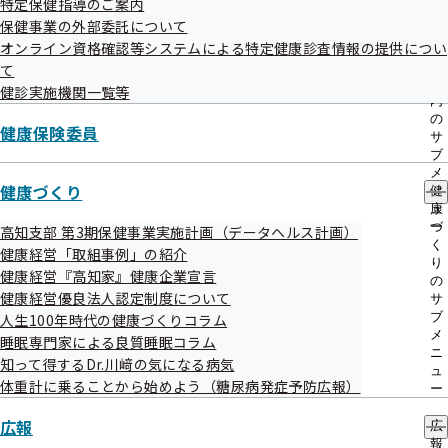
特定保健指導のご案内
出
指
保健事業の外部委託について
先
導
一
オンライン資格確認等システムによる特定健康診査情報の提供につい
の
覧
ご
て
の
案
健診実施機関一覧等
検索結果
19件
サ
内
ブ
の
1件 - 19件表示
1件から19件目を表示しています
健康保険委員
メ
サ
ニ
ブ
ュ
〇＝対応可 ×＝対応不可
メ
ー
健康づくり
ニ
健
ュ
康
健診実施機関情報
健診項目
ー
づ
高知支部 第3期保健事業実施計画（データヘルス計画）
高知市
健診
受付中
く
健康経営「取組事例」の紹介
高知赤十字病院
り
健診項目は
健康経営『高知家』健康企業宣言
の
こちら
健康経営優良法人認定制度について
サ
住所
高知市秦南町1ｰ4-63-11
ブ
人生100年時代の健康づくりコラム
電話番号
088-871-3602
メ
睡眠専門家による良質睡眠コラム
ニ
高知市
健診
受付中
知って得するDr.川﨑の気になる病気
ュ
高知検診クリニック
体重計に乗ることから始めよう（糖尿病発症予防広報）
健診項目は
ー
こちら
住所
高知市知寄町2-4-36
広報
広
報