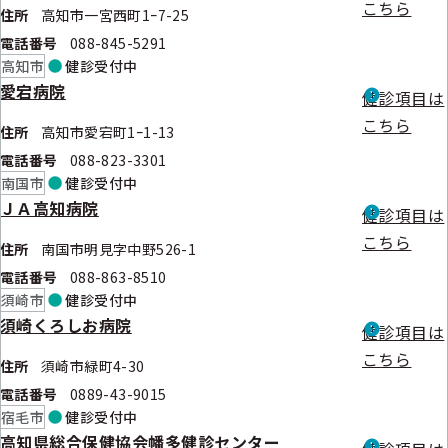
こちら
住所
高知市一宮西町1ｰ7-25
電話番号
088-845-5291
高知市
健診
受付中
愛宕病院
健診項目は
こちら
住所
高知市愛宕町1ｰ1-13
電話番号
088-823-3301
南国市
健診
受付中
ＪＡ高知病院
健診項目は
こちら
住所
南国市明見字中野526-1
電話番号
088-863-8510
須崎市
健診
受付中
須崎くろしお病院
健診項目は
こちら
住所
須崎市緑町4-30
電話番号
0889-43-9015
宿毛市
健診
受付中
高知県総合保健協会幡多健診センター