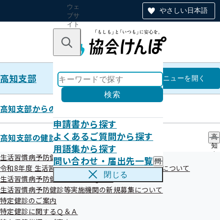
ウェ
やさしい日本語
ブサ
イト
全体
のナ
キーワードで探す
ビ
ゲー
ショ
高知支部
ン
高知支部
メニュー
を開く
検索
高知支部からのお知らせ
申請書から探す
高知支部
よくあるご質問から探す
高知支部の健診・保健指導のご案内
高
用語集から探す
知
令和08年度 生活習慣病予防健診
支
生活習慣病予防健診のご案内
問い合わせ・届出先一覧
問
部
実施機関一覧（ご本人さま）
令和8年度 生活習慣病予防健診機関の受付開始時期について
い
の
閉じる
生活習慣病予防健診に関するＱ＆Ａ
合
健
わ
生活習慣病予防健診等実施機関の新規募集について
診
せ
・
特定健診のご案内
・
保
特定健診に関するＱ＆Ａ
絞り込みメニュー
届
健