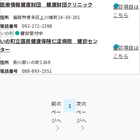
医療情報健康財団 健康財団クリニック
健診項目は
こちら
住所
福岡市博多区上川端町14-30-201
電話番号
092-272-2398
いの町
健診
受付中
いの町立国民健康保険仁淀病院 健診セン
健診項目は
ター
こちら
住所
吾川郡いの町1369
電話番号
088-893-1551
前の
次の
1
ペー
ペー
ジへ
ジへ