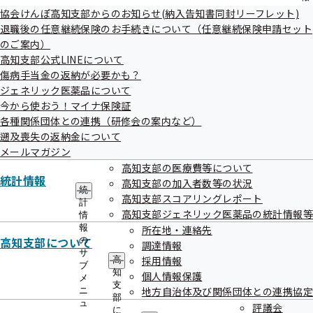
電話番号
088-883-9711
の
協会けんぽ高知支部からのお知らせ(納入告知書同封リーフレット)
高知市
健診
受付中
サ
退職後の任意継続保険のお手続きについて（任意継続保険申請セット
ＪＣＨＯ（ジェイコー）高知西病院
ブ
健診項目は
のご案内）
メ
こちら
高知支部公式LINEについて
ニ
住所
高知市神田317-12
ュ
傷病手当金の返納が必要かも？
電話番号
088-843-8220
ー
ジェネリック医薬品について
高知市
健診
受付中
今から使おう！マイナ保険証
高知県総合保健協会中央健診センター
各種関係団体との連携（研修会の案内など）
健診項目は
遡及喪失の返納金について
こちら
住所
高知市桟橋通6-7-43
メールマガジン
電話番号
088-832-9691
高知支部の医療費等について
統計情報
高知市
健診
受付中
高知支部の加入者数等の状況
統
いずみの病院
高知支部スコアリングレポート
健診項目は
計
高知支部ジェネリック医薬品の統計情報等
情
こちら
住所
高知市薊野北町2-10-53
報
所在地・連絡先
高知支部について
の
調達情報
電話番号
088-826-5538
サ
採用情報
高
高知市
健診
受付中
ブ
知
個人情報保護
細木病院
メ
健診項目は
支
地方自治体及び関係団体との連携協定
ニ
部
こちら
ュ
評議会
住所
高知市大膳町37
に